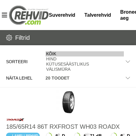
Bronee
Suverehvid
Talverehvid
aeg
Filtrid
SORTEERI
NÄITA LEHEL
185/65R14 86T RXFROST WH03 ROADX
D
71 dB
D
LAMELLREHVID