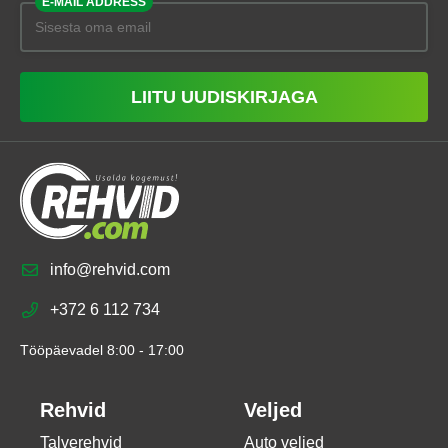
E-MAIL ADDRESS
LIITU UUDISKIRJAGA
info@rehvid.com
+372 6 112 734
Tööpäevadel 8:00 - 17:00
Rehvid
Veljed
Talverehvid
Auto veljed