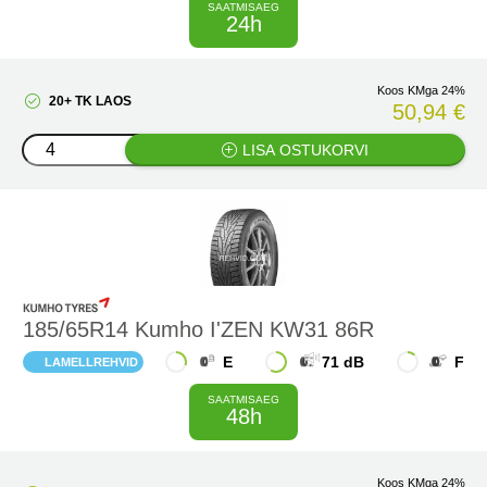
SAATMISAEG
24h
Koos KMga 24%
20+ TK LAOS
50,94 €
LISA OSTUKORVI
185/65R14 Kumho I'ZEN KW31 86R
E
71 dB
F
LAMELLREHVID
SAATMISAEG
48h
Koos KMga 24%