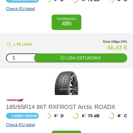
Check EU-label
SAATMISAEG
48h
Koos KMga 24%
1 TK LAOS
46,43 €
LISA OSTUKORVI
185/65R14 86T RXFROST Arctic ROADX
D
70 dB
C
LAMELLREHVID
Check EU-label