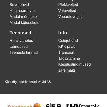
Suverehvid
Plekkveljed
Hea haarduvus
Valuveljed
Madal müratase
Veoautoveljed
Madal kütusekulu
Teenused
Info
Rehvivahetus
Ostujuhend
Esindused
KKK ja abi
Teenuste hinnad
Transport
Tagastamine
Kasutustingimused
Järelmaks
Kõik õigused kaitstud Vevid AS