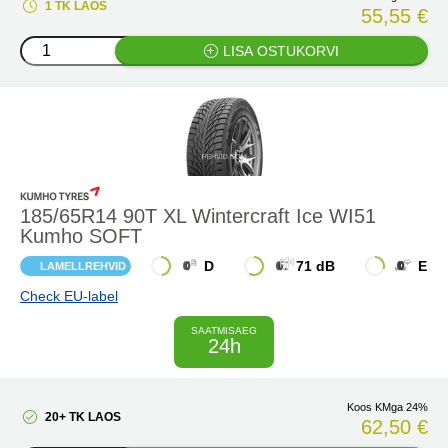
1 TK LAOS
55,55 €
LISA OSTUKORVI
185/65R14 90T XL Wintercraft Ice WI51
Kumho SOFT
D
71 dB
E
LAMELLREHVID
Check EU-label
SAATMISAEG
24h
Koos KMga 24%
20+ TK LAOS
62,50 €