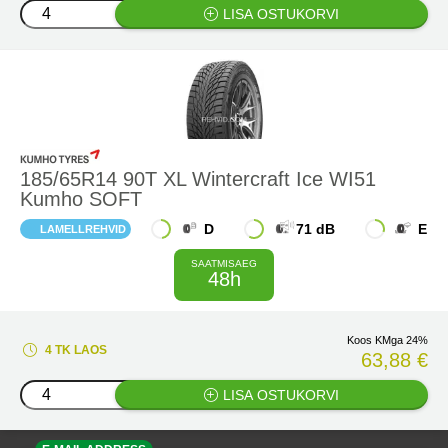
LISA OSTUKORVI
185/65R14 90T XL Wintercraft Ice WI51
Kumho SOFT
D
71 dB
E
LAMELLREHVID
SAATMISAEG
48h
Koos KMga 24%
4 TK LAOS
63,88 €
LISA OSTUKORVI