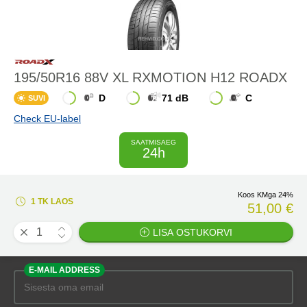
195/50R16 88V XL RXMOTION H12 ROADX
D
71 dB
C
SUVI
Check EU-label
SAATMISAEG
24h
Koos KMga 24%
1 TK LAOS
51,00 €
LISA OSTUKORVI
E-MAIL ADDRESS