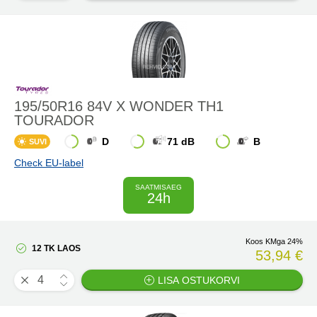
195/50R16 84V X WONDER TH1
TOURADOR
D
71 dB
B
SUVI
Check EU-label
SAATMISAEG
24h
Koos KMga 24%
12 TK LAOS
53,94 €
LISA OSTUKORVI