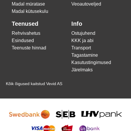
Madal müratase
Veoautoveljed
Madal kütusekulu
Teenused
Info
Rehvivahetus
Ostujuhend
Esindused
KKK ja abi
Teenuste hinnad
Transport
Tagastamine
Kasutustingimused
Järelmaks
Kõik õigused kaitstud Vevid AS