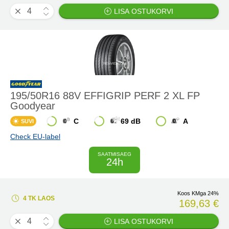
LISA OSTUKORVI
195/50R16 88V EFFIGRIP PERF 2 XL FP
Goodyear
C
69 dB
A
SUVI
Check EU-label
SAATMISAEG
24h
Koos KMga 24%
4 TK LAOS
169,63 €
LISA OSTUKORVI