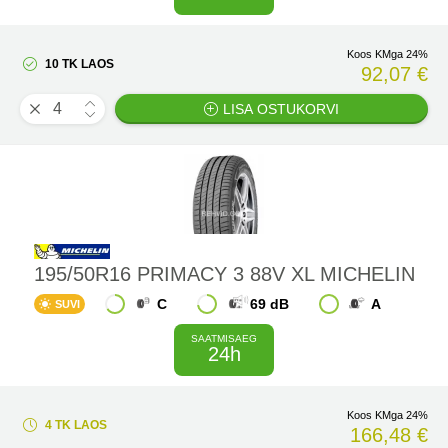
Koos KMga 24%
10 TK LAOS
92,07 €
LISA OSTUKORVI
195/50R16 PRIMACY 3 88V XL MICHELIN
C
69 dB
A
SUVI
SAATMISAEG
24h
Koos KMga 24%
4 TK LAOS
166,48 €