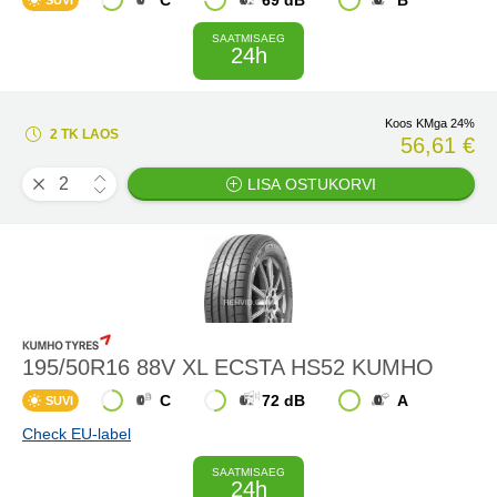
C
69 dB
B
SUVI
SAATMISAEG
24h
Koos KMga 24%
2 TK LAOS
56,61 €
LISA OSTUKORVI
195/50R16 88V XL ECSTA HS52 KUMHO
C
72 dB
A
SUVI
Check EU-label
SAATMISAEG
24h