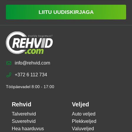
LIITU UUDISKIRJAGA
info@rehvid.com
+372 6 112 734
Tööpäevadel 8:00 - 17:00
Rehvid
Veljed
Talverehvid
Auto veljed
Suverehvid
Plekkveljed
Hea haarduvus
Valuveljed