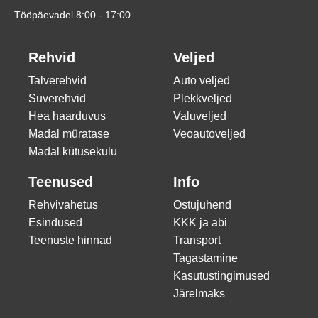
Tööpäevadel 8:00 - 17:00
Rehvid
Veljed
Talverehvid
Auto veljed
Suverehvid
Plekkveljed
Hea haarduvus
Valuveljed
Madal müratase
Veoautoveljed
Madal kütusekulu
Teenused
Info
Rehvivahetus
Ostujuhend
Esindused
KKK ja abi
Teenuste hinnad
Transport
Tagastamine
Kasutustingimused
Järelmaks