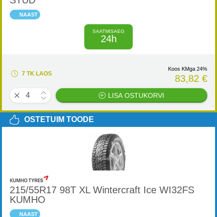
STUD
NAAST
SAATMISAEG
24h
Koos KMga 24%
7 TK LAOS
83,82 €
LISA OSTUKORVI
OSTETUIM TOODE
215/55R17 98T XL Wintercraft Ice WI32FS
KUMHO
NAAST