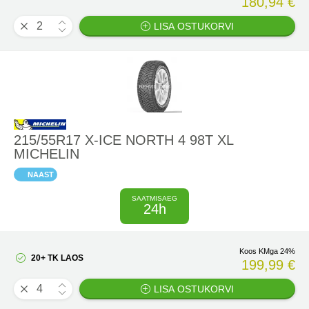
180,94 €
LISA OSTUKORVI
215/55R17 X-ICE NORTH 4 98T XL
MICHELIN
NAAST
SAATMISAEG
24h
Koos KMga 24%
20+ TK LAOS
199,99 €
LISA OSTUKORVI