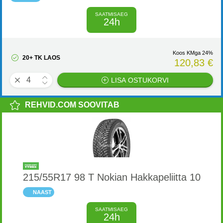
SAATMISAEG
24h
Koos KMga 24%
20+ TK LAOS
120,83 €
LISA OSTUKORVI
REHVID.COM SOOVITAB
215/55R17 98 T Nokian Hakkapeliitta 10
NAAST
SAATMISAEG
24h