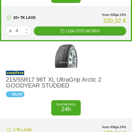
Koos KMga 24%
20+ TK LAOS
220,32 €
LISA OSTUKORVI
215/55R17 98T XL UltraGrip Arctic 2
GOODYEAR STUDDED
NAAST
SAATMISAEG
24h
Koos KMga 24%
2 TK LAOS