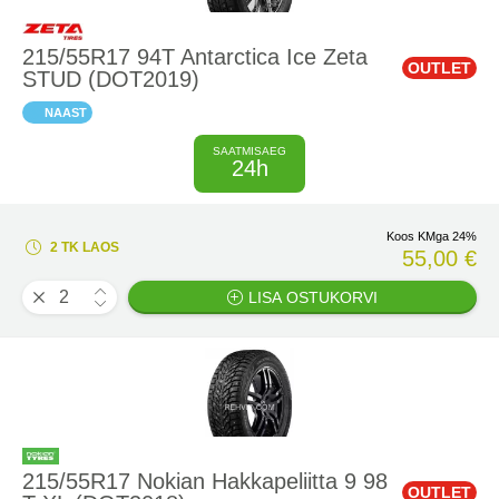
215/55R17 94T Antarctica Ice Zeta
OUTLET
STUD (DOT2019)
NAAST
SAATMISAEG
24h
Koos KMga 24%
2 TK LAOS
55,00 €
LISA OSTUKORVI
215/55R17 Nokian Hakkapeliitta 9 98
OUTLET