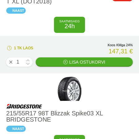
T XL (DOT2018)
NAAST
SAATMISAEG
24h
Koos KMga 24%
1 TK LAOS
147,31 €
LISA OSTUKORVI
215/55R17 98T Blizzak Spike03 XL
BRIDGESTONE
NAAST