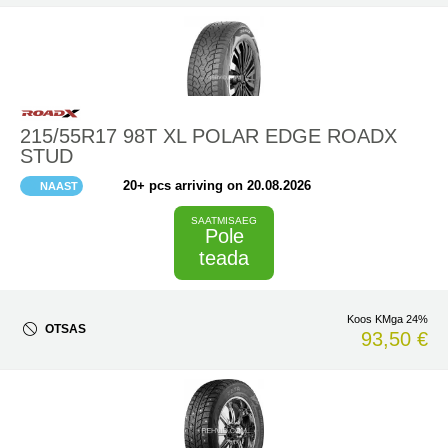
215/55R17 98T XL POLAR EDGE ROADX
STUD
20+ pcs arriving on 20.08.2026
NAAST
SAATMISAEG
Pole
teada
Koos KMga 24%
OTSAS
93,50 €