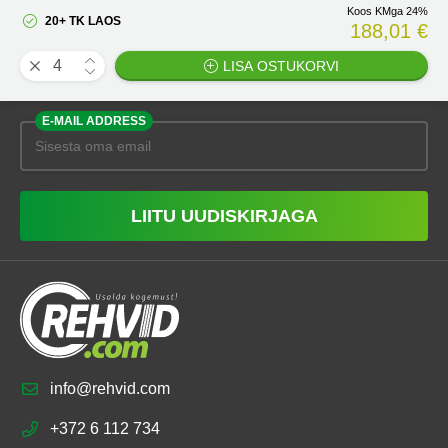
Koos KMga 24%
20+ TK LAOS
188,01 €
LISA OSTUKORVI
E-MAIL ADDRESS
LIITU UUDISKIRJAGA
info@rehvid.com
+372 6 112 734