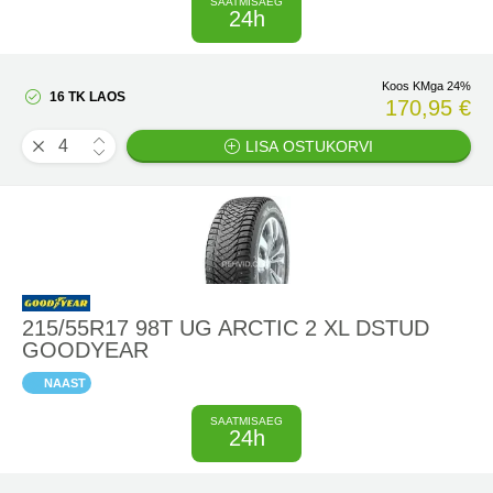
SAATMISAEG
24h
Koos KMga 24%
16 TK LAOS
170,95 €
LISA OSTUKORVI
215/55R17 98T UG ARCTIC 2 XL DSTUD
GOODYEAR
NAAST
SAATMISAEG
24h