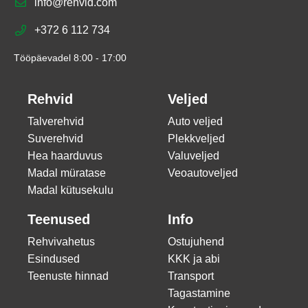
info@rehvid.com
+372 6 112 734
Tööpäevadel 8:00 - 17:00
Rehvid
Veljed
Talverehvid
Auto veljed
Suverehvid
Plekkveljed
Hea haarduvus
Valuveljed
Madal müratase
Veoautoveljed
Madal kütusekulu
Teenused
Info
Rehvivahetus
Ostujuhend
Esindused
KKK ja abi
Teenuste hinnad
Transport
Tagastamine