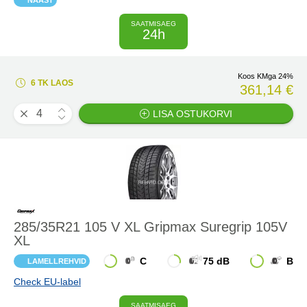
NAAST
SAATMISAEG
24h
Koos KMga 24%
6 TK LAOS
361,14 €
LISA OSTUKORVI
285/35R21 105 V XL Gripmax Suregrip 105V
XL
C
75 dB
B
LAMELLREHVID
Check EU-label
SAATMISAEG