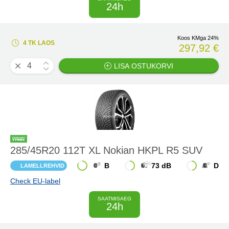
24h
Koos KMga 24%
4 TK LAOS
297,92 €
LISA OSTUKORVI
285/45R20 112T XL Nokian HKPL R5 SUV
B
73 dB
D
LAMELLREHVID
Check EU-label
SAATMISAEG
24h