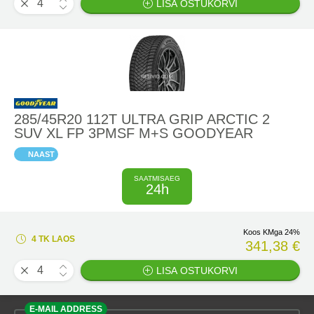
LISA OSTUKORVI
285/45R20 112T ULTRA GRIP ARCTIC 2
SUV XL FP 3PMSF M+S GOODYEAR
NAAST
SAATMISAEG
24h
Koos KMga 24%
4 TK LAOS
341,38 €
LISA OSTUKORVI
E-MAIL ADDRESS