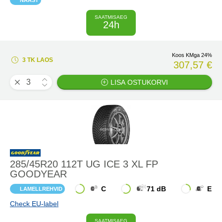
NAAST
SAATMISAEG
24h
Koos KMga 24%
3 TK LAOS
307,57 €
LISA OSTUKORVI
285/45R20 112T UG ICE 3 XL FP
GOODYEAR
C
71 dB
E
LAMELLREHVID
Check EU-label
SAATMISAEG