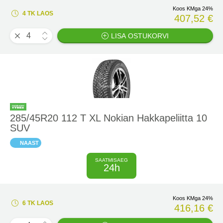
Koos KMga 24%
4 TK LAOS
407,52 €
LISA OSTUKORVI
285/45R20 112 T XL Nokian Hakkapeliitta 10
SUV
NAAST
SAATMISAEG
24h
Koos KMga 24%
6 TK LAOS
416,16 €