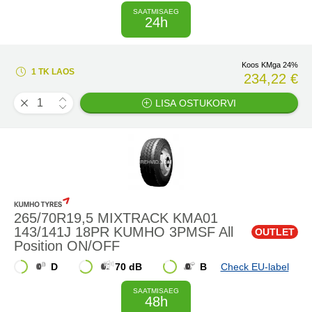
SAATMISAEG
24h
Koos KMga 24%
1 TK LAOS
234,22 €
LISA OSTUKORVI
265/70R19,5 MIXTRACK KMA01
143/141J 18PR KUMHO 3PMSF All
OUTLET
Position ON/OFF
D
70 dB
B
Check EU-label
SAATMISAEG
48h