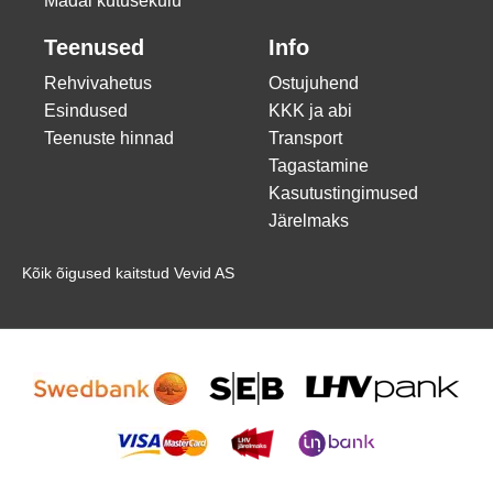
Madal kütusekulu
Teenused
Info
Rehvivahetus
Ostujuhend
Esindused
KKK ja abi
Teenuste hinnad
Transport
Tagastamine
Kasutustingimused
Järelmaks
Kõik õigused kaitstud Vevid AS