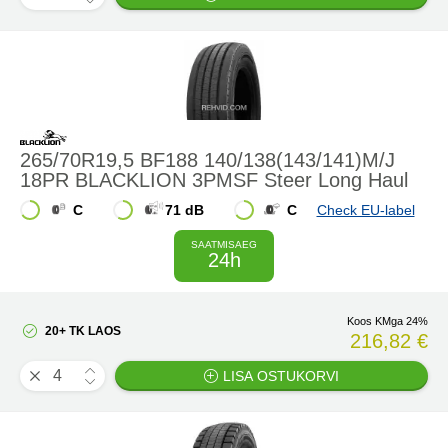
265/70R19,5 BF188 140/138(143/141)M/J
18PR BLACKLION 3PMSF Steer Long Haul
C
71 dB
C
Check EU-label
SAATMISAEG
24h
Koos KMga 24%
20+ TK LAOS
216,82 €
LISA OSTUKORVI