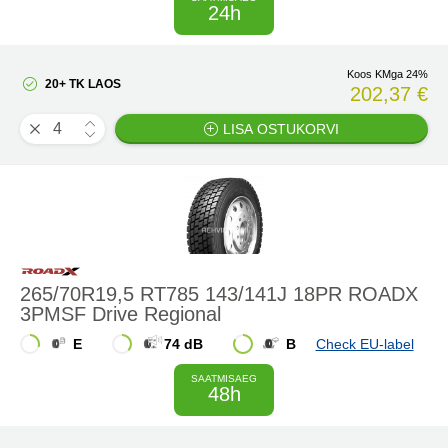
24h
Koos KMga 24%
20+ TK LAOS
202,37 €
LISA OSTUKORVI
265/70R19,5 RT785 143/141J 18PR ROADX
3PMSF Drive Regional
E
74 dB
B
Check EU-label
SAATMISAEG
48h