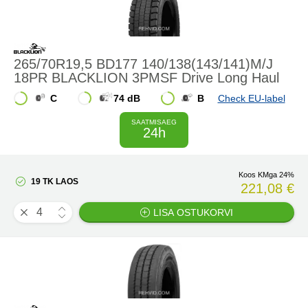
265/70R19,5 BD177 140/138(143/141)M/J
18PR BLACKLION 3PMSF Drive Long Haul
C
74 dB
B
Check EU-label
SAATMISAEG
24h
Koos KMga 24%
19 TK LAOS
221,08 €
LISA OSTUKORVI