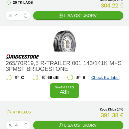
20 TK LAOS
304,22 €
LISA OSTUKORVI
265/70R19,5 R-TRAILER 001 143/141K M+S
3PMSF BRIDGESTONE
C
69 dB
B
Check EU-label
SAATMISAEG
48h
Koos KMga 24%
4 TK LAOS
391,38 €
LISA OSTUKORVI