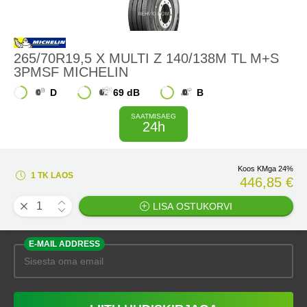
265/70R19,5 X MULTI Z 140/138M TL M+S
3PMSF MICHELIN
D
69 dB
B
SAATMISAEG
24h
Koos KMga 24%
1 TK LAOS
446,85 €
LISA OSTUKORVI
E-MAIL ADDRESS