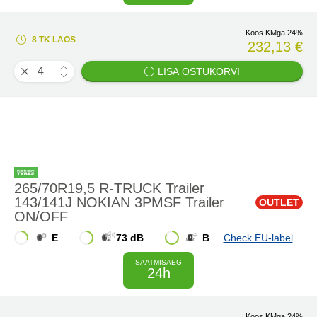
Koos KMga 24%
8 TK LAOS
232,13 €
LISA OSTUKORVI
265/70R19,5 R-TRUCK Trailer
143/141J NOKIAN 3PMSF Trailer
OUTLET
ON/OFF
E
73 dB
B
Check EU-label
SAATMISAEG
24h
Koos KMga 24%