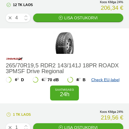
Koos KMga 24%
12 TK LAOS
206,34 €
LISA OSTUKORVI
265/70R19,5 RDR2 143/141J 18PR ROADX
3PMSF Drive Regional
D
70 dB
B
Check EU-label
SAATMISAEG
24h
Koos KMga 24%
1 TK LAOS
219,56 €
LISA OSTUKORVI