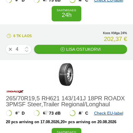
D
73 dB
C
Check EU-label
SAATMISAEG
24h
Koos KMga 24%
6 TK LAOS
202,37 €
LISA OSTUKORVI
265/70R19,5 RH621 143/141J 18PR ROADX
3PMSF Steer,Trailer Regional/Longhaul
D
73 dB
C
Check EU-label
20 pcs arriving on 17.08.2026
,20+ pcs arriving on 20.08.2026
SAATMISAEG