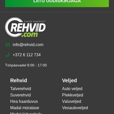
LIITU UUDISKIRJAGA
info@rehvid.com
+372 6 112 734
Tööpäevadel 8:00 - 17:00
Rehvid
Veljed
Talverehvid
Auto veljed
Suverehvid
Plekkveljed
Hea haarduvus
Valuveljed
Madal müratase
Veoautoveljed