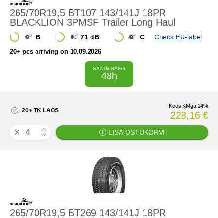
265/70R19,5 BT107 143/141J 18PR
BLACKLION 3PMSF Trailer Long Haul
B
71 dB
C
Check EU-label
20+ pcs arriving on 10.09.2026
SAATMISAEG
48h
Koos KMga 24%
20+ TK LAOS
228,16 €
LISA OSTUKORVI
265/70R19,5 BT269 143/141J 18PR