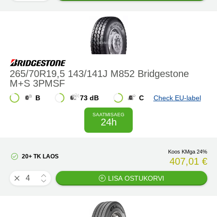
265/70R19,5 143/141J M852 Bridgestone
M+S 3PMSF
B
73 dB
C
Check EU-label
SAATMISAEG
24h
Koos KMga 24%
20+ TK LAOS
407,01 €
LISA OSTUKORVI