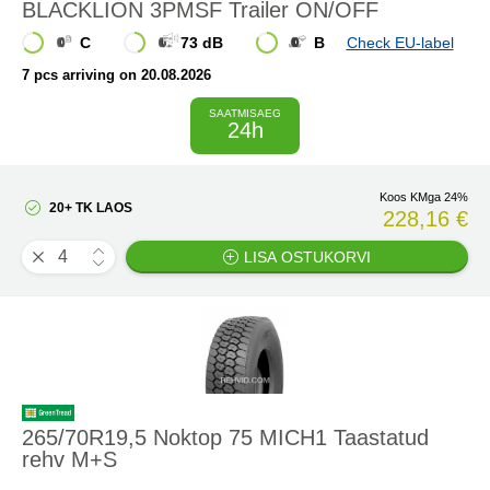
BLACKLION 3PMSF Trailer ON/OFF
C
73 dB
B
Check EU-label
7 pcs arriving on 20.08.2026
SAATMISAEG
24h
Koos KMga 24%
20+ TK LAOS
228,16 €
LISA OSTUKORVI
265/70R19,5 Noktop 75 MICH1 Taastatud
rehv M+S