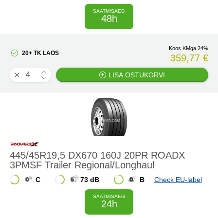
SAATMISAEG
48h
Koos KMga 24%
20+ TK LAOS
359,77 €
LISA OSTUKORVI
445/45R19,5 DX670 160J 20PR ROADX
3PMSF Trailer Regional/Longhaul
C
73 dB
B
Check EU-label
SAATMISAEG
24h