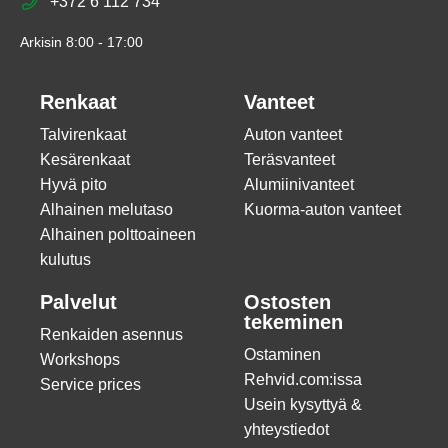
+372 6 112 734
Arkisin 8:00 - 17:00
Renkaat
Vanteet
Talvirenkaat
Auton vanteet
Kesärenkaat
Teräsvanteet
Hyvä pito
Alumiinivanteet
Alhainen melutaso
Kuorma-auton vanteet
Alhainen polttoaineen
kulutus
Palvelut
Ostosten
tekeminen
Renkaiden asennus
Ostaminen
Workshops
Rehvid.com:issa
Service prices
Usein kysyttyä &
yhteystiedot