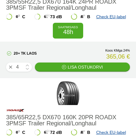
385/55R22,5 DX670 164K 24PR ROADX
3PMSF Trailer Regional/Longhaul
C
73 dB
B
Check EU-label
SAATMISAEG
48h
Koos KMga 24%
20+ TK LAOS
365,06 €
LISA OSTUKORVI
385/65R22,5 DX670 160K 20PR ROADX
3PMSF Trailer Regional/Longhaul
C
72 dB
B
Check EU-label