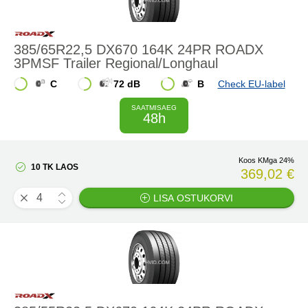
385/65R22,5 DX670 164K 24PR ROADX
3PMSF Trailer Regional/Longhaul
C
72 dB
B
Check EU-label
SAATMISAEG
48h
Koos KMga 24%
10 TK LAOS
369,02 €
LISA OSTUKORVI