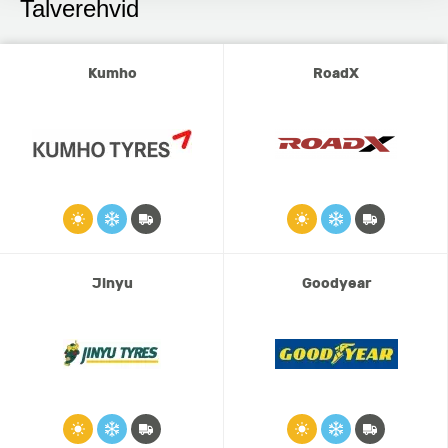
Talverehvid
Kumho
RoadX
Jinyu
Goodyear