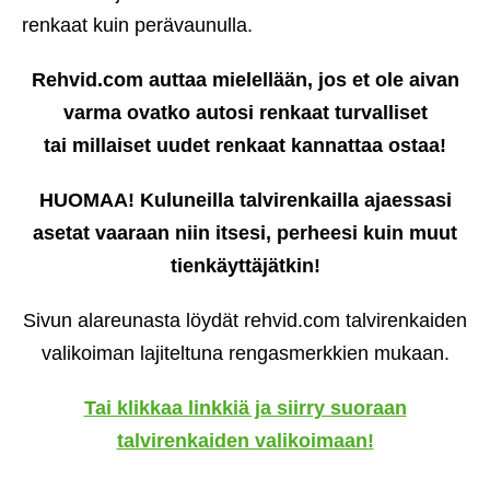
renkaat kuin perävaunulla.
Rehvid.com auttaa mielellään, jos et ole aivan
varma ovatko autosi renkaat turvalliset
tai millaiset uudet renkaat kannattaa ostaa!
HUOMAA! Kuluneilla talvirenkailla ajaessasi
asetat vaaraan niin itsesi, perheesi kuin muut
tienkäyttäjätkin!
Sivun alareunasta löydät rehvid.com talvirenkaiden
valikoiman lajiteltuna rengasmerkkien mukaan.
Tai klikkaa linkkiä ja siirry suoraan
talvirenkaiden valikoimaan!