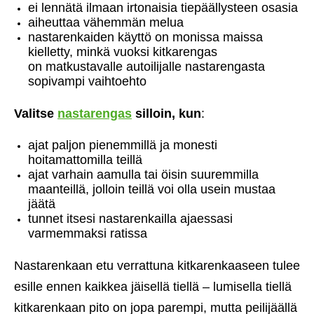
ei lennätä ilmaan irtonaisia tiepäällysteen osasia
aiheuttaa vähemmän melua
nastarenkaiden käyttö on monissa maissa
kielletty, minkä vuoksi kitkarengas
on matkustavalle autoilijalle nastarengasta
sopivampi vaihtoehto
Valitse
nastarengas
silloin, kun
:
ajat paljon pienemmillä ja monesti
hoitamattomilla teillä
ajat varhain aamulla tai öisin suuremmilla
maanteillä, jolloin teillä voi olla usein mustaa
jäätä
tunnet itsesi nastarenkailla ajaessasi
varmemmaksi ratissa
Nastarenkaan etu verrattuna kitkarenkaaseen tulee
esille ennen kaikkea jäisellä tiellä – lumisella tiellä
kitkarenkaan pito on jopa parempi, mutta peilijäällä