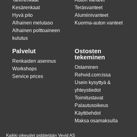
Kesärenkaat
Teräsvanteet
Hyvä pito
Alumiinivanteet
Alhainen melutaso
Kuorma-auton vanteet
Alhainen polttoaineen
kulutus
Palvelut
Ostosten
tekeminen
Renkaiden asennus
Ostaminen
Workshops
Rehvid.com:issa
Service prices
Usein kysyttyä &
yhteystiedot
Toimitustavat
Palautusoikeus
Käyttöehdot
Maksa osamaksulla
Kaikki oikeudet pidätetään Vevid AS