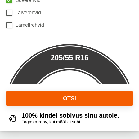
Suverehvid
Talverehvid
Lamellrehvid
205/55 R16
OTSI
100% kindel sobivus sinu autole.
Tagasta rehv, kui mõõt ei sobi.