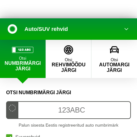
Auto/SUV rehvid
123 ABC
Otsi
Otsi
Otsi
NUMBRIMÄRGI
REHVIMÕÕDU
AUTOMARGI
JÄRGI
JÄRGI
JÄRGI
OTSI NUMBRIMÄRGI JÄRGI
Palun sisesta Eestis registreeritud auto numbrimärk