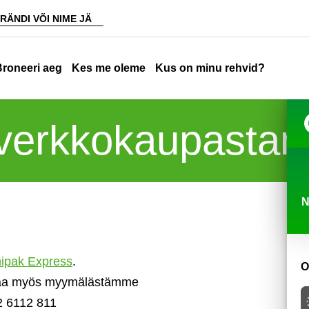
Broneeri aeg
Kes me oleme
Kus on minu rehvid?
t verkkokaupast
N
ipak Express
.
O
outaa myös myymälästämme
2 6112 811