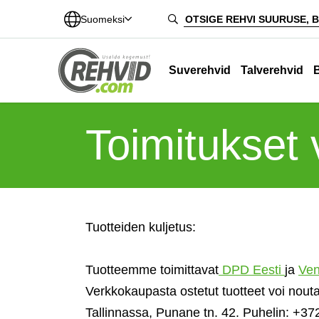
Suomeksi
Suverehvid
Talverehvid
Toimitukse
Tuotteiden kuljetus:
Tuotteemme toimittavat
DPD Eesti
ja
Ven
Verkkokaupasta ostetut tuotteet voi n
Tallinnassa, Punane tn. 42. Puhelin: +37