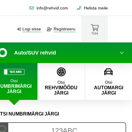
info@rehvid.com
Helista meile
Logi sisse
Registreeru
TÜHI
Auto/SUV rehvid
amme
123 ABC
Otsi
Otsi
Otsi
UMBRIMÄRGI
REHVIMÕÕDU
AUTOMARGI
JÄRGI
JÄRGI
JÄRGI
TSI NUMBRIMÄRGI JÄRGI