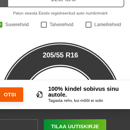
Palun sisesta Eestis registreeritud auto numbrimärk
Suverehvid
Talverehvid
Lamellrehvid
205/55 R16
100% kindel sobivus sinu
autole.
OTSI
Tagasta rehv, kui mõõt ei sobi.
TILAA UUTISKIRJE