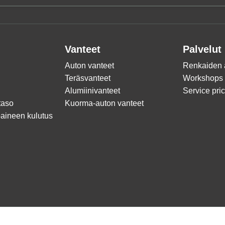
Vanteet
Palvelut
Auton vanteet
Renkaiden
Teräsvanteet
Workshops
Alumiinivanteet
Service pri
taso
Kuorma-auton vanteet
oaineen kulutus