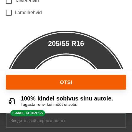
Talverehvid
Lamellrehvid
205/55 R16
OTSI
100% kindel sobivus sinu autole.
Tagasta rehv, kui mõõt ei sobi.
E-MAIL ADDRESS