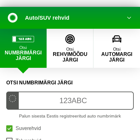
Auto/SUV rehvid
123 ABC
Otsi
Otsi
Otsi
NUMBRIMÄRGI
REHVIMÕÕDU
AUTOMARGI
JÄRGI
JÄRGI
JÄRGI
OTSI NUMBRIMÄRGI JÄRGI
Palun sisesta Eestis registreeritud auto numbrimärk
Suverehvid