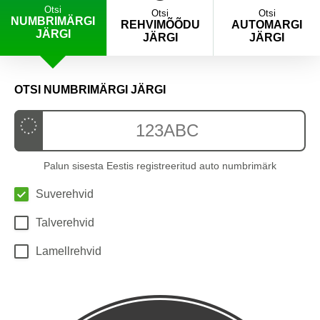
Otsi
Otsi
Otsi
NUMBRIMÄRGI
REHVIMÕÕDU
AUTOMARGI
JÄRGI
JÄRGI
JÄRGI
OTSI NUMBRIMÄRGI JÄRGI
Palun sisesta Eestis registreeritud auto numbrimärk
Suverehvid
Talverehvid
Lamellrehvid