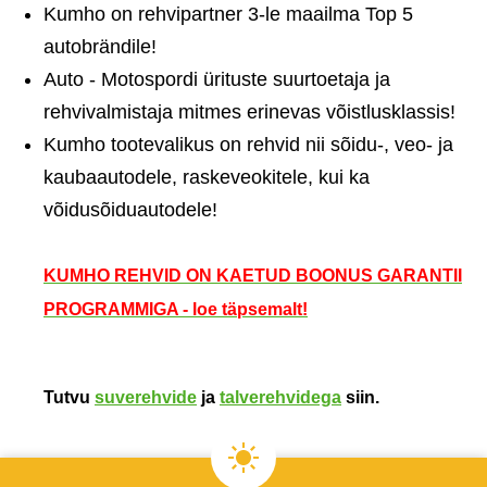
Kumho on rehvipartner 3-le maailma Top 5
autobrändile!
Auto - Motospordi ürituste suurtoetaja ja
rehvivalmistaja mitmes erinevas võistlusklassis!
Kumho tootevalikus on rehvid nii sõidu-, veo- ja
kaubaautodele, raskeveokitele, kui ka
võidusõiduautodele!
KUMHO REHVID ON KAETUD BOONUS GARANTII
PROGRAMMIGA - loe täpsemalt!
Tutvu
suverehvide
ja
talverehvidega
siin.