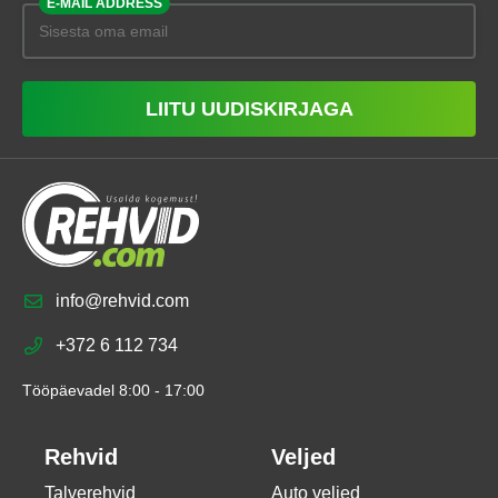
E-MAIL ADDRESS
LIITU UUDISKIRJAGA
info@rehvid.com
+372 6 112 734
Tööpäevadel 8:00 - 17:00
Rehvid
Veljed
Talverehvid
Auto veljed