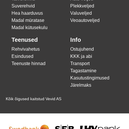
Suverehvid
Plekkveljed
Hea haarduvus
Valuveljed
Madal müratase
Veoautoveljed
Madal kütusekulu
Teenused
Info
Rehvivahetus
Ostujuhend
Esindused
KKK ja abi
Teenuste hinnad
Transport
Tagastamine
Kasutustingimused
Järelmaks
Kõik õigused kaitstud Vevid AS