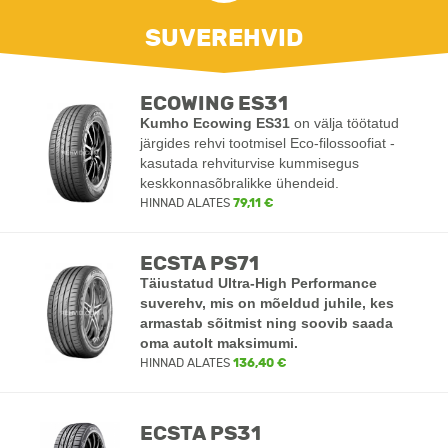
SUVEREHVID
ECOWING ES31
Kumho Ecowing ES31
on välja töötatud
järgides rehvi tootmisel Eco-filossoofiat -
kasutada rehviturvise kummisegus
keskkonnasõbralikke ühendeid.
HINNAD ALATES
79,11 €
ECSTA PS71
Täiustatud Ultra-High Performance
suverehv, mis on mõeldud juhile, kes
armastab sõitmist ning soovib saada
oma autolt maksimumi.
HINNAD ALATES
136,40 €
ECSTA PS31