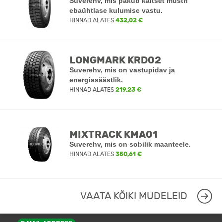
Suverehv, mis pakub kaitset mustri
ebaühtlase kulumise vastu.
HINNAD ALATES
432,02 €
LONGMARK KRD02
Suverehv, mis on vastupidav ja
energiasäästlik.
HINNAD ALATES
219,23 €
MIXTRACK KMA01
Suverehv, mis on sobilik maanteele.
HINNAD ALATES
350,61 €
VAATA KÕIKI MUDELEID