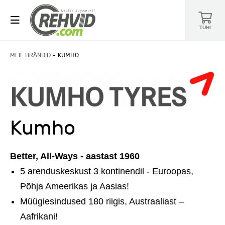
TÜHI
MEIE BRÄNDID
KUMHO
Kumho
Better, All-Ways - aastast 1960
5 arenduskeskust 3 kontinendil - Euroopas,
Põhja Ameerikas ja Aasias!
Müügiesindused 180 riigis, Austraaliast –
Aafrikani!