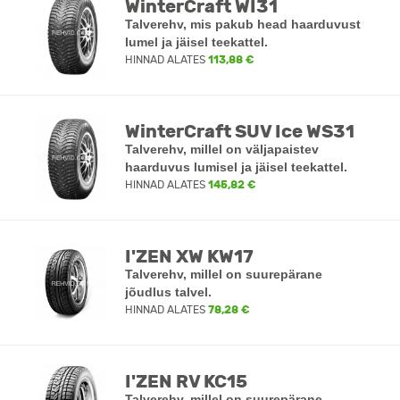
WinterCraft WI31
Talverehv, mis pakub head haarduvust
lumel ja jäisel teekattel.
HINNAD ALATES
113,88 €
WinterCraft SUV Ice WS31
Talverehv, millel on väljapaistev
haarduvus lumisel ja jäisel teekattel.
HINNAD ALATES
145,82 €
I'ZEN XW KW17
Talverehv, millel on suurepärane
jõudlus talvel.
HINNAD ALATES
78,28 €
I'ZEN RV KC15
Talverehv, millel on suurepärane