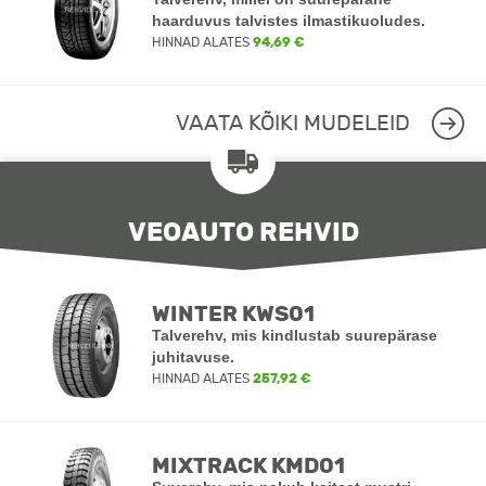
haarduvus talvistes ilmastikuoludes.
HINNAD ALATES
94,69 €
VAATA KÕIKI MUDELEID
VEOAUTO REHVID
WINTER KWS01
Talverehv, mis kindlustab suurepärase
juhitavuse.
HINNAD ALATES
257,92 €
MIXTRACK KMD01