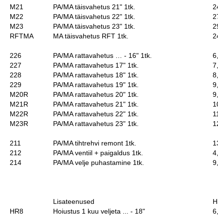
M21
PA/MA täisvahetus 21" 1tk.
2
M22
PA/MA täisvahetus 22" 1tk.
2
M23
PA/MA täisvahetus 23" 1tk.
2
RFTMA
MA täisvahetus RFT 1tk.
2
226
PA/MA rattavahetus … - 16" 1tk.
6
227
PA/MA rattavahetus 17" 1tk.
7
228
PA/MA rattavahetus 18" 1tk.
8
229
PA/MA rattavahetus 19" 1tk.
9
M20R
PA/MA rattavahetus 20" 1tk.
9
M21R
PA/MA rattavahetus 21" 1tk.
1
M22R
PA/MA rattavahetus 22" 1tk.
1
M23R
PA/MA rattavahetus 23" 1tk.
1
211
PA/MA tihtrehvi remont 1tk.
1
212
PA/MA ventiil + paigaldus 1tk.
4
214
PA/MA velje puhastamine 1tk.
9
Lisateenused
H
HR8
Hoiustus 1 kuu veljeta ... - 18"
6