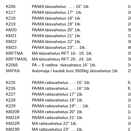
K206
PA/MA täisvahetus ... - 16" 1tk.
2
K217
PA/MA täisvahetus 17" 1tk.
2
K218
PA/MA täisvahetus 18" 1tk.
2
K219
PA/MA täisvahetus 19" 1tk.
2
KM20
PA/MA täisvahetus 20" 1tk.
3
KM21
PA/MA täisvahetus 21" 1tk.
3
KM22
PA/MA täisvahetus 22" 1tk.
3
KM23
PA/MA täisvahetus 23".... 1tk.
4
KRFTMA
MA täisvahetus RFT 16-..19. 1tk.
3
KRFTMAXL
MA täisvahetus RFT 20-..24. 1tk.
3
K2066
PA -- 6 rattline täisvahetus 16" 1tk.
3
MATKA
Automaja / kaubik kuni 3500kg täisvahetus 1tk
2
K225
PA/MA rattavahetus ... - 15" 1tk.
8
K226
PA/MA rattavahetus ... - 16" 1tk.
8
K227
PA/MA rattavahetus 17" 1tk.
1
K228
PA/MA rattavahetus 18" 1tk.
1
K229
PA/MA rattavahetus 19"- ... 1tk.
1
KM20R
PA/MA rattavahetus 20" 1tk.
1
KM21R
PA/MA rattavahetus 21" 1tk.
1
KM22R
MA rattavahetus 22" 1tk.
1
KM23R
MA rattavahetus 23"..... 1tk.
1