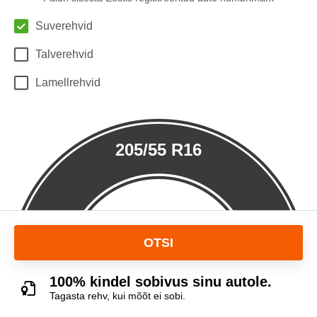
Suverehvid
Talverehvid
Lamellrehvid
205/55 R16
OTSI
100% kindel sobivus sinu autole.
Tagasta rehv, kui mõõt ei sobi.