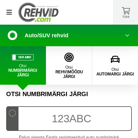
TÜHI
Auto/SUV rehvid
123 ABC
Otsi
Otsi
Otsi
NUMBRIMÄRGI
REHVIMÕÕDU
AUTOMARGI JÄRGI
JÄRGI
JÄRGI
OTSI NUMBRIMÄRGI JÄRGI
Palun sisesta Eestis registreeritud auto numbrimärk