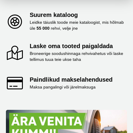
Suurem kataloog
Leidke täiuslik toode meie kataloogist, mis hõlmab
üle
55 000
rehvi, velje jne
Laske oma tooted paigaldada
Broneerige soodushinnaga rehvivahetus või laske
tellimus tuua teie ukse taha
Paindlikud makselahendused
Maksa pangalingi või järelmaksuga