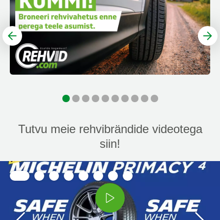
Tutvu meie rehvibrändide videotega
siin!