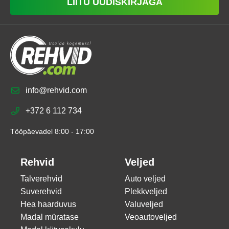
LIITU UUDISKIRJAGA
info@rehvid.com
+372 6 112 734
Tööpäevadel 8:00 - 17:00
Rehvid
Veljed
Talverehvid
Auto veljed
Suverehvid
Plekkveljed
Hea haarduvus
Valuveljed
Madal müratase
Veoautoveljed