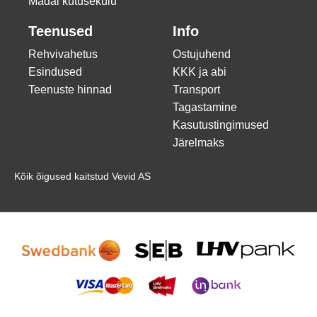
Madal kütusekulu
Teenused
Info
Rehvivahetus
Ostujuhend
Esindused
KKK ja abi
Teenuste hinnad
Transport
Tagastamine
Kasutustingimused
Järelmaks
Kõik õigused kaitstud Vevid AS