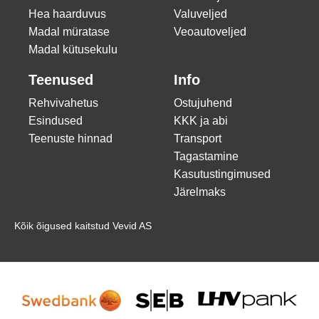
Hea haarduvus
Valuveljed
Madal müratase
Veoautoveljed
Madal kütusekulu
Teenused
Info
Rehvivahetus
Ostujuhend
Esindused
KKK ja abi
Teenuste hinnad
Transport
Tagastamine
Kasutustingimused
Järelmaks
Kõik õigused kaitstud Vevid AS