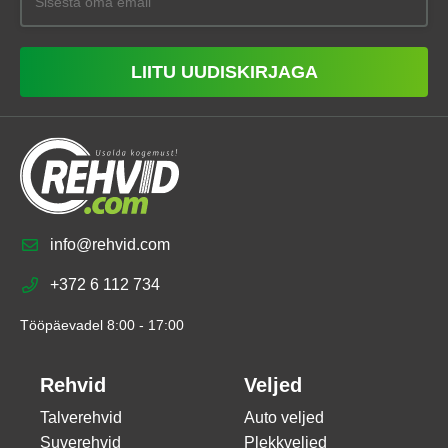
LIITU UUDISKIRJAGA
info@rehvid.com
+372 6 112 734
Tööpäevadel 8:00 - 17:00
Rehvid
Veljed
Talverehvid
Auto veljed
Suverehvid
Plekkveljed