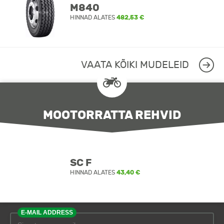
M840
HINNAD ALATES
482,53 €
VAATA KÕIKI MUDELEID
MOOTORRATTA REHVID
SC F
HINNAD ALATES
43,40 €
E-MAIL ADDRESS