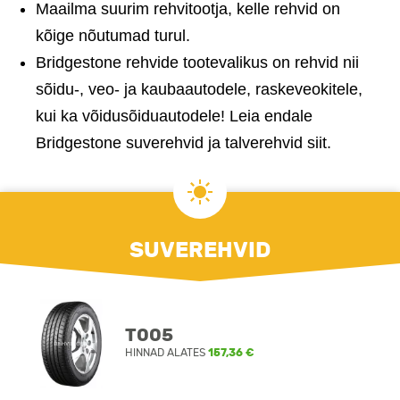
Maailma suurim rehvitootja, kelle rehvid on
kõige nõutumad turul.
Bridgestone rehvide tootevalikus on rehvid nii
sõidu-, veo- ja kaubaautodele, raskeveokitele,
kui ka võidusõiduautodele! Leia endale
Bridgestone suverehvid ja talverehvid siit.
SUVEREHVID
T005
HINNAD ALATES
157,36 €