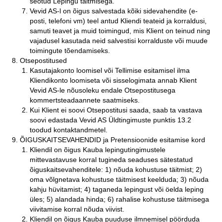
seotud Lepingu täitmisega.
Vevid AS-l on õigus salvestada kõiki sidevahendite (e-
posti, telefoni vm) teel antud Kliendi teateid ja korraldusi,
samuti teavet ja muid toimingud, mis Klient on teinud ning
vajadusel kasutada neid salvestisi korralduste või muude
toimingute tõendamiseks.
Otsepostitused
Kasutajakonto loomisel või Tellimise esitamisel ilma
Kliendikonto loomiseta või sisselogimata annab Klient
Vevid AS-le nõusoleku endale Otsepostitusega
kommertsteadaannete saatmiseks.
Kui Klient ei soovi Otsepostitusi saada, saab ta vastava
soovi edastada Vevid AS Üldtingimuste punktis 13.2
toodud kontaktandmetel.
ÕIGUSKAITSEVAHENDID ja Pretensioonide esitamise kord
Kliendil on õigus Kauba lepingutingimustele
mittevastavuse korral tugineda seaduses sätestatud
õiguskaitsevahenditele: 1) nõuda kohustuse täitmist; 2)
oma võlgnetava kohustuse täitmisest keelduda; 3) nõuda
kahju hüvitamist; 4) taganeda lepingust või öelda leping
üles; 5) alandada hinda; 6) rahalise kohustuse täitmisega
viivitamise korral nõuda viivist.
Kliendil on õigus Kauba puuduse ilmnemisel pöörduda