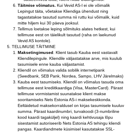
Täitmise võimatus.
Kui Vevid AS-l ei ole võimalik
Lepingut täita, võetakse Kliendiga ühendust ning
tagastatakse tasutud summa nii ruttu kui võimalik, kuid
mitte hiljem kui 30 päeva jooksul.
Tellimus loetakse leping sõlmituks alates hetkest, kui
tellimuse eest on täielikult tasutud (raha on laekunud
Vevid AS kontole).
TELLIMUSE TÄITMINE
Maksetingimused
. Klient tasub Kauba eest vastavalt
Kliendilepingule. Kliendile väljastatakse arve, mis kuulub
tasumisele enne kauba väljastamist.
Kliendil on võimalus valida sobilik internetipank
(Swedbank, SEB Pank, Nordea, Sampo, LHV Järelmaks)
Kauba eest tasumiseks. Kliendil on võimalus tasuda oma
tellimuse eest krediitkaardiga (Visa, MasterCard). Pärast
tellimuse vormistamist suunatakse klient makse
sooritamiseks Nets Estonia AS-i maksekeskkonda.
Eeltäidetud maksekorraldusel on kirjas tasumisele kuuluv
summa. Pärast kaardinumbri, turvakoodi (3-numbriline
kood kaardi tagaküljel) ning kaardi kehtivusaja lõpu
sisestamist autoriseerib Nets Estonia AS tehingu kliendi
pangas. Kaardiandmete küsimisel kasutatakse SSL-