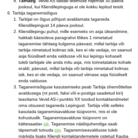
Tähtaeg
. Vevid AS täidab tellimuse hiljemalt 30 päeva
jooksul, kui Kliendilepinguga ei ole kokku lepitud teisiti.
Tarbija taganemisõigus
Tarbijal on õigus põhjust avaldamata taganeda
Kliendilepingust 14 päeva jooksul.
Kliendilepingu puhul, mille esemeks on asja üleandmine,
hakkab käesoleva paragrahvi lõikes 1 nimetatud
taganemise tähtaeg kulgema päevast, millal tarbija või
tarbija nimetatud kolmas isik, kes ei ole vedaja, on saanud
asja füüsiliselt enda valdusse või kui lepingu kohaselt
tuleb tarbijale üle anda mitu asja, mis toimetatakse kohale
eraldi, päevast, millal tarbija või tarbija nimetatud kolmas
isik, kes ei ole vedaja, on saanud viimase asja füüsiliselt
enda valdusse.
Taganemisõiguse kasutamiseks peab Tarbija ühemõttelise
avaldusega (nt posti, faksi või e-postiga saadetud kiri)
teavitama Vevid AS-i punktis XX toodud kontaktandmetel
oma otsusest taganeda Lepingust. Tarbija võib selleks
kasutada taganemisavalduse tüüpvormi, mis ei ole
kohustuslik. Taganemisavalduse tüüpvorm on
kättesaadav
siit
. Taganemise näidisjuhendiga saab
täpsemalt tutvuda
siin
. Taganemiseavaldusse tuleb
märkida lisaks Kliendi kontaktandemetele ostetud Kauba