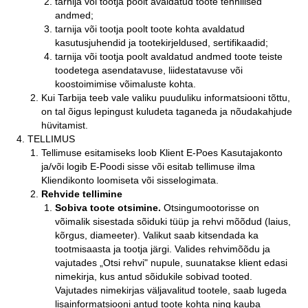
tarnija või tootja poolt avaldatud toote tehnilised
andmed;
tarnija või tootja poolt toote kohta avaldatud
kasutusjuhendid ja tootekirjeldused, sertifikaadid;
tarnija või tootja poolt avaldatud andmed toote teiste
toodetega asendatavuse, liidestatavuse või
koostoimimise võimaluste kohta.
Kui Tarbija teeb vale valiku puuduliku informatsiooni tõttu,
on tal õigus lepingust kuludeta taganeda ja nõudakahjude
hüvitamist.
TELLIMUS
Tellimuse esitamiseks loob Klient E-Poes Kasutajakonto
ja/või logib E-Poodi sisse või esitab tellimuse ilma
Kliendikonto loomiseta või sisselogimata.
Rehvide tellimine
Sobiva toote otsimine.
Otsingumootorisse on
võimalik sisestada sõiduki tüüp ja rehvi mõõdud (laius,
kõrgus, diameeter). Valikut saab kitsendada ka
tootmisaasta ja tootja järgi. Valides rehvimõõdu ja
vajutades „Otsi rehvi" nupule, suunatakse klient edasi
nimekirja, kus antud sõidukile sobivad tooted.
Vajutades nimekirjas väljavalitud tootele, saab lugeda
lisainformatsiooni antud toote kohta ning kauba