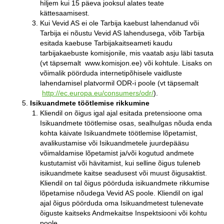
hiljem kui 15 päeva jooksul alates teate
kättesaamisest.
Kui Vevid AS ei ole Tarbija kaebust lahendanud või
Tarbija ei nõustu Vevid AS lahendusega, võib Tarbija
esitada kaebuse Tarbijakaitseameti kaudu
tarbijakaebuste komisjonile, mis vaatab asju läbi tasuta
(vt täpsemalt www.komisjon.ee) või kohtule. Lisaks on
võimalik pöörduda internetipõhisele vaidluste
lahendamisel platvormil ODR-i poole (vt täpsemalt
http://ec.europa.eu/consumers/odr/
).
Isikuandmete töötlemise rikkumine
Kliendil on õigus igal ajal esitada pretensioone oma
Isikuandmete töötlemise osas, sealhulgas nõuda enda
kohta käivate Isikuandmete töötlemise lõpetamist,
avalikustamise või Isikuandmetele juurdepääsu
võimaldamise lõpetamist ja/või kogutud andmete
kustutamist või hävitamist, kui selline õigus tuleneb
isikuandmete kaitse seadusest või muust õigusaktist.
Kliendil on tal õigus pöörduda isikuandmete rikkumise
lõpetamise nõudega Vevid AS poole. Kliendil on igal
ajal õigus pöörduda oma Isikuandmetest tulenevate
õiguste kaitseks Andmekaitse Inspektsiooni või kohtu
poole.