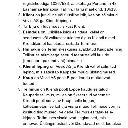
registrikoodiga 10367598, asukohaga Punane tn 42,
Lasnamäe linnaosa, Tallinn, Harju maakond, 13619.
Klient
on juriidiline või füüsiline isik, kes on sõlminud
Vevid AS-ga Kliendilepingu.
Tarbija
on füüsilisest isikust Klient.
Esindaja
on juriidilise isiku esindaja, kellel on
seadusest või volitusest tulenev õigus Kliendi nimel
Kliendikontot kasutada, esitada Tellimusi.
Hinnakiri
on Tellimiskeskuses avaldatud Kaupade ning
Tellimuse täitmisega seotud teenuste või kulude
(transport, pakend vmt) hinnakiri.
Kliendileping
on Vevid AS ja Kliendi vahel sõlmitud
leping, mis sätestab Kaupade müügi üldtingimused.
Kaup
on Vevid AS poolt E-poe kaudu müüdavad
tooted.
Tellimus
on Kliendi poolt E-poe kaudu esitatud
Kaupade tellimus, milles on fikseeritud vähemalt
Kliendi poolt soovitav Kaup, selle kogus,
kättetoimetamise koht ja viis ja muud Tellimuse vormis
küsitud tingimused. Velgede Tellimus esitatakse e-
kirjaga. Tellimuses sisalduvad tingimused, mis
erinevad Üldtingimustest või täiendavad neid, loetakse