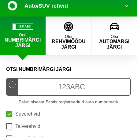
Auto/SUV rehvid
123 ABC
Otsi
Otsi
Otsi
NUMBRIMÄRGI
REHVIMÕÕDU
AUTOMARGI
JÄRGI
JÄRGI
JÄRGI
OTSI NUMBRIMÄRGI JÄRGI
Palun sisesta Eestis registreeritud auto numbrimärk
Suverehvid
Talverehvid