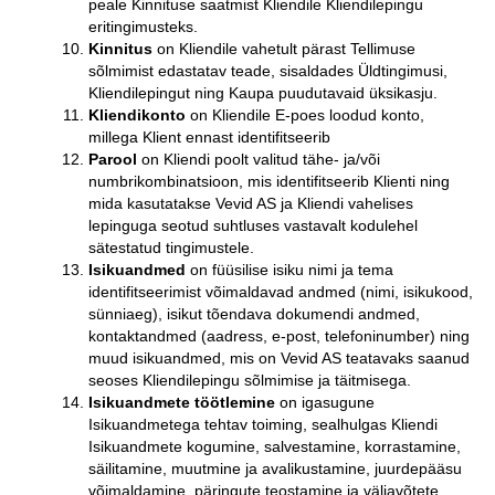
peale Kinnituse saatmist Kliendile Kliendilepingu
eritingimusteks.
Kinnitus
on Kliendile vahetult pärast Tellimuse
sõlmimist edastatav teade, sisaldades Üldtingimusi,
Kliendilepingut ning Kaupa puudutavaid üksikasju.
Kliendikonto
on Kliendile E-poes loodud konto,
millega Klient ennast identifitseerib
Parool
on Kliendi poolt valitud tähe- ja/või
numbrikombinatsioon, mis identifitseerib Klienti ning
mida kasutatakse Vevid AS ja Kliendi vahelises
lepinguga seotud suhtluses vastavalt kodulehel
sätestatud tingimustele.
Isikuandmed
on füüsilise isiku nimi ja tema
identifitseerimist võimaldavad andmed (nimi, isikukood,
sünniaeg), isikut tõendava dokumendi andmed,
kontaktandmed (aadress, e-post, telefoninumber) ning
muud isikuandmed, mis on Vevid AS teatavaks saanud
seoses Kliendilepingu sõlmimise ja täitmisega.
Isikuandmete
töötlemine
on igasugune
Isikuandmetega tehtav toiming, sealhulgas Kliendi
Isikuandmete kogumine, salvestamine, korrastamine,
säilitamine, muutmine ja avalikustamine, juurdepääsu
võimaldamine, päringute teostamine ja väljavõtete