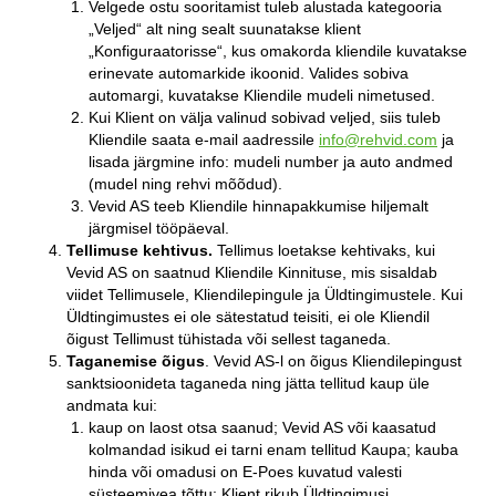
Velgede ostu sooritamist tuleb alustada kategooria
„Veljed“ alt ning sealt suunatakse klient
„Konfiguraatorisse“, kus omakorda kliendile kuvatakse
erinevate automarkide ikoonid. Valides sobiva
automargi, kuvatakse Kliendile mudeli nimetused.
Kui Klient on välja valinud sobivad veljed, siis tuleb
Kliendile saata e-mail aadressile
info@rehvid.com
ja
lisada järgmine info: mudeli number ja auto andmed
(mudel ning rehvi mõõdud).
Vevid AS teeb Kliendile hinnapakkumise hiljemalt
järgmisel tööpäeval.
Tellimuse kehtivus.
Tellimus loetakse kehtivaks, kui
Vevid AS on saatnud Kliendile Kinnituse, mis sisaldab
viidet Tellimusele, Kliendilepingule ja Üldtingimustele. Kui
Üldtingimustes ei ole sätestatud teisiti, ei ole Kliendil
õigust Tellimust tühistada või sellest taganeda.
Taganemise õigus
. Vevid AS-l on õigus Kliendilepingust
sanktsioonideta taganeda ning jätta tellitud kaup üle
andmata kui:
kaup on laost otsa saanud; Vevid AS või kaasatud
kolmandad isikud ei tarni enam tellitud Kaupa; kauba
hinda või omadusi on E-Poes kuvatud valesti
süsteemivea tõttu; Klient rikub Üldtingimusi.