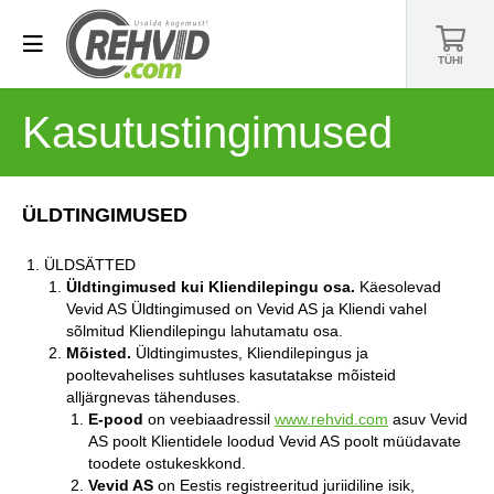
TÜHI
Kasutustingimused
ÜLDTINGIMUSED
ÜLDSÄTTED
Üldtingimused kui Kliendilepingu osa.
Käesolevad
Vevid AS Üldtingimused on Vevid AS ja Kliendi vahel
sõlmitud Kliendilepingu lahutamatu osa.
Mõisted.
Üldtingimustes, Kliendilepingus ja
pooltevahelises suhtluses kasutatakse mõisteid
alljärgnevas tähenduses.
E-pood
on veebiaadressil
www.rehvid.com
asuv Vevid
AS poolt Klientidele loodud Vevid AS poolt müüdavate
toodete ostukeskkond.
Vevid AS
on Eestis registreeritud juriidiline isik,