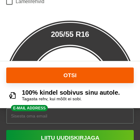
Lamellrehvid
205/55 R16
OTSI
100% kindel sobivus sinu autole.
Tagasta rehv, kui mõõt ei sobi.
E-MAIL ADDRESS
LIITU UUDISKIRJAGA