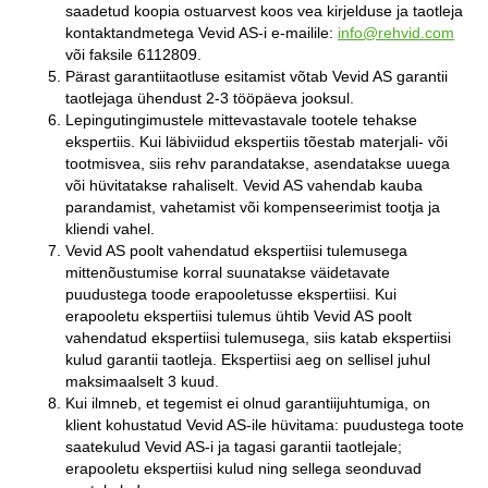
saadetud koopia ostuarvest koos vea kirjelduse ja taotleja
kontaktandmetega Vevid AS-i e-mailile:
info@rehvid.com
või faksile 6112809.
Pärast garantiitaotluse esitamist võtab Vevid AS garantii
taotlejaga ühendust 2-3 tööpäeva jooksul.
Lepingutingimustele mittevastavale tootele tehakse
ekspertiis. Kui läbiviidud ekspertiis tõestab materjali- või
tootmisvea, siis rehv parandatakse, asendatakse uuega
või hüvitatakse rahaliselt. Vevid AS vahendab kauba
parandamist, vahetamist või kompenseerimist tootja ja
kliendi vahel.
Vevid AS poolt vahendatud ekspertiisi tulemusega
mittenõustumise korral suunatakse väidetavate
puudustega toode erapooletusse ekspertiisi. Kui
erapooletu ekspertiisi tulemus ühtib Vevid AS poolt
vahendatud ekspertiisi tulemusega, siis katab ekspertiisi
kulud garantii taotleja. Ekspertiisi aeg on sellisel juhul
maksimaalselt 3 kuud.
Kui ilmneb, et tegemist ei olnud garantiijuhtumiga, on
klient kohustatud Vevid AS-ile hüvitama: puudustega toote
saatekulud Vevid AS-i ja tagasi garantii taotlejale;
erapooletu ekspertiisi kulud ning sellega seonduvad