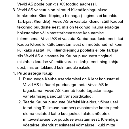
Vevid AS poole punktis XX toodud aadressil.
Vevid AS vastutus on piiratud Kliendilepingu alusel
konkreetse Kliendilepingu hinnaga (tingimus ei kohaldu
Tarbijast Kliendile). Vevid AS ei vastuta Kliendi süül Kaubal
tekkinud puuduste eest, mis on tekkinud Kauba ebaõige
hoiustamise või sihtotstarbevastase kasutamise
tulemusena. Vevid AS ei vastuta Kauba puuduste eest, kui
Kauba Kliendile kättetoimetamisest on möödunud rohkem
kui kaks aastat. Kui Kliendilepingu pooleks ei ole Tarbija,
siis Vevid AS ei vastuta ka Kauba puudusest tingitud
mistahes kaudse või mittevaralise kahju eest ning kahju
eest, mis on tekkinud kolmandale isikule.
Puudustega Kaup
Puudusega Kauba asendamisel on Klient kohustatud
Vevid AS-i nõudel puudusega toote Vevid AS-le
tagastama. Vevid AS kannab toote tagastamisega
vahetamisega seotud transpordikulud.
Teade Kauba puuduste (defekti kirjeldus, võimalusel
fotod ning Tellimuse number) avastamise kohta peab
olema esitatud kahe kuu jooksul alates nõuetele
mittevastavuse või puuduse avastamisest. Kliendiga
võetakse ühendust esimesel võimalusel, kuid mitte