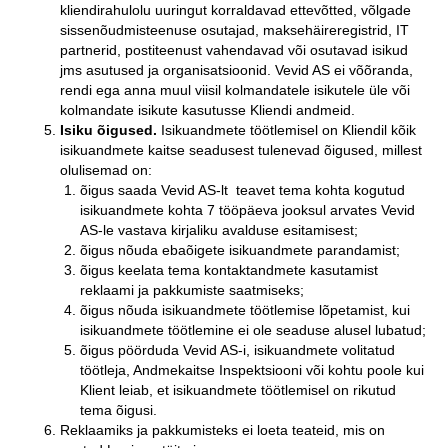
kliendirahulolu uuringut korraldavad ettevõtted, võlgade
sissenõudmisteenuse osutajad, maksehäireregistrid, IT
partnerid, postiteenust vahendavad või osutavad isikud
jms asutused ja organisatsioonid. Vevid AS ei võõranda,
rendi ega anna muul viisil kolmandatele isikutele üle või
kolmandate isikute kasutusse Kliendi andmeid.
Isiku õigused.
Isikuandmete töötlemisel on Kliendil kõik
isikuandmete kaitse seadusest tulenevad õigused, millest
olulisemad on:
õigus saada Vevid AS-lt teavet tema kohta kogutud
isikuandmete kohta 7 tööpäeva jooksul arvates Vevid
AS-le vastava kirjaliku avalduse esitamisest;
õigus nõuda ebaõigete isikuandmete parandamist;
õigus keelata tema kontaktandmete kasutamist
reklaami ja pakkumiste saatmiseks;
õigus nõuda isikuandmete töötlemise lõpetamist, kui
isikuandmete töötlemine ei ole seaduse alusel lubatud;
õigus pöörduda Vevid AS-i, isikuandmete volitatud
töötleja, Andmekaitse Inspektsiooni või kohtu poole kui
Klient leiab, et isikuandmete töötlemisel on rikutud
tema õigusi.
Reklaamiks ja pakkumisteks ei loeta teateid, mis on