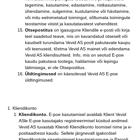
tegemine, kasutamine, edastamine, ristkasutamine,
ühendamine, sulgemine, kustutamine või hävitamine,
või mitu eelnimetatud toimingut, sõltumata toimingute
teostamise viisist ja kasutatavatest vahenditest.
Otsepostitus
on igasugune Kliendile e-posti või kirja
teel saadetud teave, mis on kavandatud otseselt või
kaudselt turundama Vevid AS poolt pakutavate kaupu
või teenuseid, tõstma Vevid AS mainet või edendama
Vevid AS kliendisuhteid. Info, mis on seotud E-poe
kaudu pakutava tootega, haldamise või lepingu
täitmisega, ei ole Otsepostitus.
Üldtingimused
on käesolevad Vevid AS E-poe
üldtingimused.
Kliendikonto
Kliendikonto.
E-poe kasutamisel avaldab Klient Vevid
ASle E-poe kasutajaks registreerimisel küsitud andmed.
Vevid AS tuvastab Kliendi Kliendikonto loomisel nime ja e-
postiaadressi kaudu. Sellele järgnevalt igakordsel
Kliendikontole sisselogimisel kasutajatunnuse ja Parooli