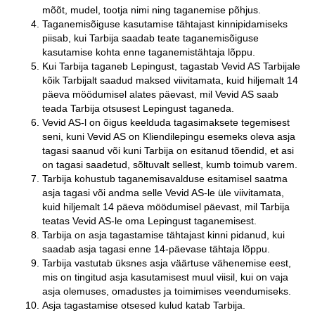
mõõt, mudel, tootja nimi ning taganemise põhjus.
Taganemisõiguse kasutamise tähtajast kinnipidamiseks
piisab, kui Tarbija saadab teate taganemisõiguse
kasutamise kohta enne taganemistähtaja lõppu.
Kui Tarbija taganeb Lepingust, tagastab Vevid AS Tarbijale
kõik Tarbijalt saadud maksed viivitamata, kuid hiljemalt 14
päeva möödumisel alates päevast, mil Vevid AS saab
teada Tarbija otsusest Lepingust taganeda.
Vevid AS-l on õigus keelduda tagasimaksete tegemisest
seni, kuni Vevid AS on Kliendilepingu esemeks oleva asja
tagasi saanud või kuni Tarbija on esitanud tõendid, et asi
on tagasi saadetud, sõltuvalt sellest, kumb toimub varem.
Tarbija kohustub taganemisavalduse esitamisel saatma
asja tagasi või andma selle Vevid AS-le üle viivitamata,
kuid hiljemalt 14 päeva möödumisel päevast, mil Tarbija
teatas Vevid AS-le oma Lepingust taganemisest.
Tarbija on asja tagastamise tähtajast kinni pidanud, kui
saadab asja tagasi enne 14-päevase tähtaja lõppu.
Tarbija vastutab üksnes asja väärtuse vähenemise eest,
mis on tingitud asja kasutamisest muul viisil, kui on vaja
asja olemuses, omadustes ja toimimises veendumiseks.
Asja tagastamise otsesed kulud katab Tarbija.