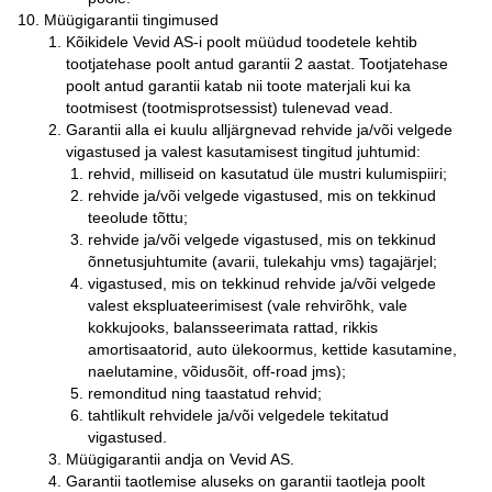
Müügigarantii tingimused
Kõikidele Vevid AS-i poolt müüdud toodetele kehtib
tootjatehase poolt antud garantii 2 aastat. Tootjatehase
poolt antud garantii katab nii toote materjali kui ka
tootmisest (tootmisprotsessist) tulenevad vead.
Garantii alla ei kuulu alljärgnevad rehvide ja/või velgede
vigastused ja valest kasutamisest tingitud juhtumid:
rehvid, milliseid on kasutatud üle mustri kulumispiiri;
rehvide ja/või velgede vigastused, mis on tekkinud
teeolude tõttu;
rehvide ja/või velgede vigastused, mis on tekkinud
õnnetusjuhtumite (avarii, tulekahju vms) tagajärjel;
vigastused, mis on tekkinud rehvide ja/või velgede
valest ekspluateerimisest (vale rehvirõhk, vale
kokkujooks, balansseerimata rattad, rikkis
amortisaatorid, auto ülekoormus, kettide kasutamine,
naelutamine, võidusõit, off-road jms);
remonditud ning taastatud rehvid;
tahtlikult rehvidele ja/või velgedele tekitatud
vigastused.
Müügigarantii andja on Vevid AS.
Garantii taotlemise aluseks on garantii taotleja poolt