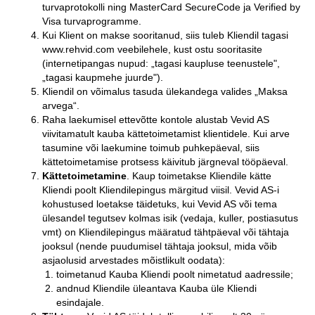
turvaprotokolli ning MasterCard SecureCode ja Verified by
Visa turvaprogramme.
Kui Klient on makse sooritanud, siis tuleb Kliendil tagasi
www.rehvid.com veebilehele, kust ostu sooritasite
(internetipangas nupud: „tagasi kaupluse teenustele",
„tagasi kaupmehe juurde").
Kliendil on võimalus tasuda ülekandega valides „Maksa
arvega“.
Raha laekumisel ettevõtte kontole alustab Vevid AS
viivitamatult kauba kättetoimetamist klientidele. Kui arve
tasumine või laekumine toimub puhkepäeval, siis
kättetoimetamise protsess käivitub järgneval tööpäeval.
Kättetoimetamine
. Kaup toimetakse Kliendile kätte
Kliendi poolt Kliendilepingus märgitud viisil. Vevid AS-i
kohustused loetakse täidetuks, kui Vevid AS või tema
ülesandel tegutsev kolmas isik (vedaja, kuller, postiasutus
vmt) on Kliendilepingus määratud tähtpäeval või tähtaja
jooksul (nende puudumisel tähtaja jooksul, mida võib
asjaolusid arvestades mõistlikult oodata):
toimetanud Kauba Kliendi poolt nimetatud aadressile;
andnud Kliendile üleantava Kauba üle Kliendi
esindajale.