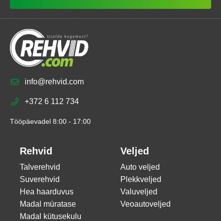
info@rehvid.com
+372 6 112 734
Tööpäevadel 8:00 - 17:00
Rehvid
Veljed
Talverehvid
Auto veljed
Suverehvid
Plekkveljed
Hea haarduvus
Valuveljed
Madal müratase
Veoautoveljed
Madal kütusekulu