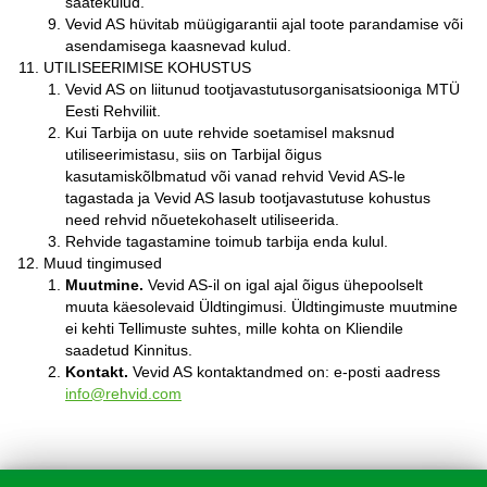
saatekulud.
Vevid AS hüvitab müügigarantii ajal toote parandamise või
asendamisega kaasnevad kulud.
UTILISEERIMISE KOHUSTUS
Vevid AS on liitunud tootjavastutusorganisatsiooniga MTÜ
Eesti Rehviliit.
Kui Tarbija on uute rehvide soetamisel maksnud
utiliseerimistasu, siis on Tarbijal õigus
kasutamiskõlbmatud või vanad rehvid Vevid AS-le
tagastada ja Vevid AS lasub tootjavastutuse kohustus
need rehvid nõuetekohaselt utiliseerida.
Rehvide tagastamine toimub tarbija enda kulul.
Muud tingimused
Muutmine.
Vevid AS-il on igal ajal õigus ühepoolselt
muuta käesolevaid Üldtingimusi. Üldtingimuste muutmine
ei kehti Tellimuste suhtes, mille kohta on Kliendile
saadetud Kinnitus.
Kontakt.
Vevid AS kontaktandmed on: e-posti aadress
info@rehvid.com