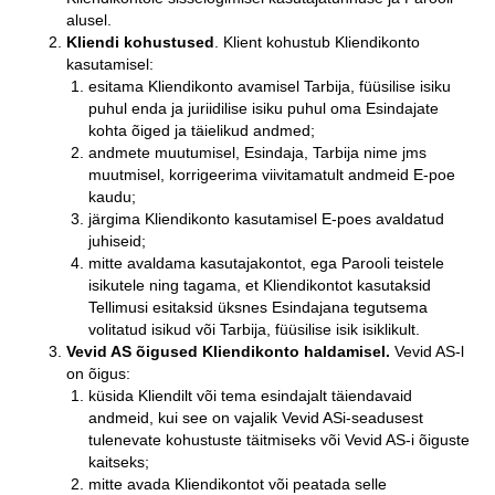
alusel.
Kliendi kohustused
. Klient kohustub Kliendikonto
kasutamisel:
esitama Kliendikonto avamisel Tarbija, füüsilise isiku
puhul enda ja juriidilise isiku puhul oma Esindajate
kohta õiged ja täielikud andmed;
andmete muutumisel, Esindaja, Tarbija nime jms
muutmisel, korrigeerima viivitamatult andmeid E-poe
kaudu;
järgima Kliendikonto kasutamisel E-poes avaldatud
juhiseid;
mitte avaldama kasutajakontot, ega Parooli teistele
isikutele ning tagama, et Kliendikontot kasutaksid
Tellimusi esitaksid üksnes Esindajana tegutsema
volitatud isikud või Tarbija, füüsilise isik isiklikult.
Vevid AS
õigused Kliendikonto haldamisel.
Vevid AS-l
on õigus:
küsida Kliendilt või tema esindajalt täiendavaid
andmeid, kui see on vajalik Vevid ASi-seadusest
tulenevate kohustuste täitmiseks või Vevid AS-i õiguste
kaitseks;
mitte avada Kliendikontot või peatada selle