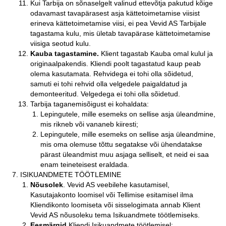
Kui Tarbija on sõnaselgelt valinud ettevõtja pakutud kõige
odavamast tavapärasest asja kättetoimetamise viisist
erineva kättetoimetamise viisi, ei pea Vevid AS Tarbijale
tagastama kulu, mis ületab tavapärase kättetoimetamise
viisiga seotud kulu.
Kauba tagastamine.
Klient tagastab Kauba omal kulul ja
originaalpakendis. Kliendi poolt tagastatud kaup peab
olema kasutamata. Rehvidega ei tohi olla sõidetud,
samuti ei tohi rehvid olla velgedele paigaldatud ja
demonteeritud. Velgedega ei tohi olla sõidetud.
Tarbija taganemisõigust ei kohaldata:
Lepingutele, mille esemeks on sellise asja üleandmine,
mis rikneb või vananeb kiiresti;
Lepingutele, mille esemeks on sellise asja üleandmine,
mis oma olemuse tõttu segatakse või ühendatakse
pärast üleandmist muu asjaga selliselt, et neid ei saa
enam teineteisest eraldada.
ISIKUANDMETE TÖÖTLEMINE
Nõusolek
. Vevid AS veebilehe kasutamisel,
Kasutajakonto loomisel või Tellimise esitamisel ilma
Kliendikonto loomiseta või sisselogimata annab Klient
Vevid AS nõusoleku tema Isikuandmete töötlemiseks.
Eesmärgid
Kliendi Isikuandmete töötlemisel: