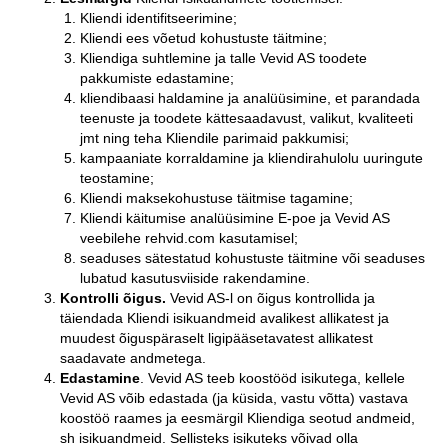
Kliendi identifitseerimine;
Kliendi ees võetud kohustuste täitmine;
Kliendiga suhtlemine ja talle Vevid AS toodete
pakkumiste edastamine;
kliendibaasi haldamine ja analüüsimine, et parandada
teenuste ja toodete kättesaadavust, valikut, kvaliteeti
jmt ning teha Kliendile parimaid pakkumisi;
kampaaniate korraldamine ja kliendirahulolu uuringute
teostamine;
Kliendi maksekohustuse täitmise tagamine;
Kliendi käitumise analüüsimine E-poe ja Vevid AS
veebilehe rehvid.com kasutamisel;
seaduses sätestatud kohustuste täitmine või seaduses
lubatud kasutusviiside rakendamine.
Kontrolli õigus.
Vevid AS-l on õigus kontrollida ja
täiendada Kliendi isikuandmeid avalikest allikatest ja
muudest õiguspäraselt ligipääsetavatest allikatest
saadavate andmetega.
Edastamine
. Vevid AS teeb koostööd isikutega, kellele
Vevid AS võib edastada (ja küsida, vastu võtta) vastava
koostöö raames ja eesmärgil Kliendiga seotud andmeid,
sh isikuandmeid. Sellisteks isikuteks võivad olla