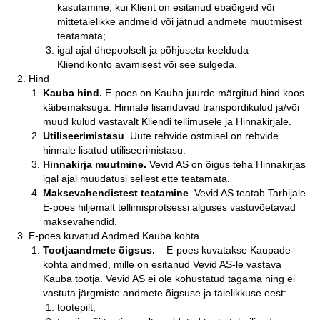
kasutamine, kui Klient on esitanud ebaõigeid või
mittetäielikke andmeid või jätnud andmete muutmisest
teatamata;
igal ajal ühepoolselt ja põhjuseta keelduda
Kliendikonto avamisest või see sulgeda.
Hind
Kauba hind.
E-poes on Kauba juurde märgitud hind koos
käibemaksuga. Hinnale lisanduvad transpordikulud ja/või
muud kulud vastavalt Kliendi tellimusele ja Hinnakirjale.
Utiliseerimistasu
. Uute rehvide ostmisel on rehvide
hinnale lisatud utiliseerimistasu.
Hinnakirja muutmine.
Vevid AS on õigus teha Hinnakirjas
igal ajal muudatusi sellest ette teatamata.
Maksevahendistest teatamine
. Vevid AS teatab Tarbijale
E-poes hiljemalt tellimisprotsessi alguses vastuvõetavad
maksevahendid.
E-poes kuvatud Andmed Kauba kohta
Tootjaandmete õigsus.
E-poes kuvatakse Kaupade
kohta andmed, mille on esitanud Vevid AS-le vastava
Kauba tootja. Vevid AS ei ole kohustatud tagama ning ei
vastuta järgmiste andmete õigsuse ja täielikkuse eest:
tootepilt;