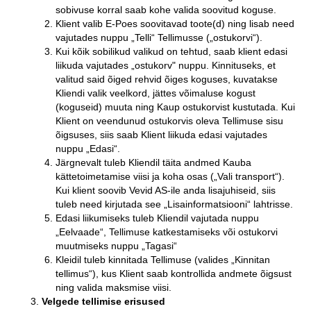
sobivuse korral saab kohe valida soovitud koguse.
Klient valib E-Poes soovitavad toote(d) ning lisab need
vajutades nuppu „Telli“ Tellimusse („ostukorvi“).
Kui kõik sobilikud valikud on tehtud, saab klient edasi
liikuda vajutades „ostukorv" nuppu. Kinnituseks, et
valitud said õiged rehvid õiges koguses, kuvatakse
Kliendi valik veelkord, jättes võimaluse kogust
(koguseid) muuta ning Kaup ostukorvist kustutada. Kui
Klient on veendunud ostukorvis oleva Tellimuse sisu
õigsuses, siis saab Klient liikuda edasi vajutades
nuppu „Edasi“.
Järgnevalt tuleb Kliendil täita andmed Kauba
kättetoimetamise viisi ja koha osas („Vali transport“).
Kui klient soovib Vevid AS-ile anda lisajuhiseid, siis
tuleb need kirjutada see „Lisainformatsiooni“ lahtrisse.
Edasi liikumiseks tuleb Kliendil vajutada nuppu
„Eelvaade“, Tellimuse katkestamiseks või ostukorvi
muutmiseks nuppu „Tagasi“
Kleidil tuleb kinnitada Tellimuse (valides „Kinnitan
tellimus“), kus Klient saab kontrollida andmete õigsust
ning valida maksmise viisi.
Velgede tellimise erisused