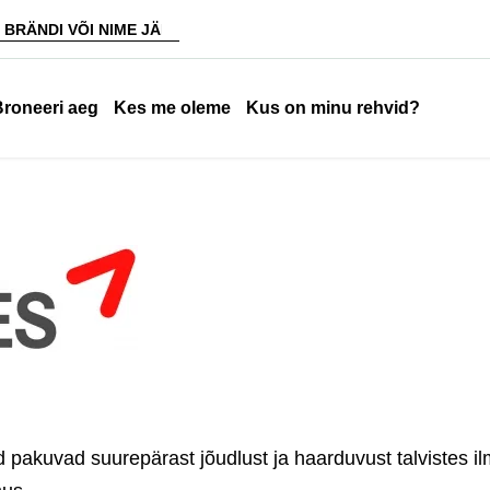
Broneeri aeg
Kes me oleme
Kus on minu rehvid?
d pakuvad suurepärast jõudlust ja haarduvust talvistes i