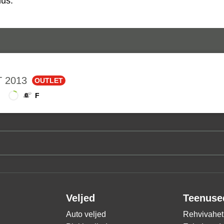
us.
 2013
OUTLET
F
Veljed
Teenuse
Auto veljed
Rehvivahet