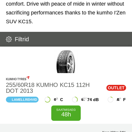
comfort. Drive with peace of mide in winter without
sacrificing performances thanks to the kumho I'Zen
SUV KC15.
Filtrid
255/60R18 KUMHO KC15 112H
OUTLET
DOT 2013
C
74 dB
F
LAMELLREHVID
SAATMISAEG
48h