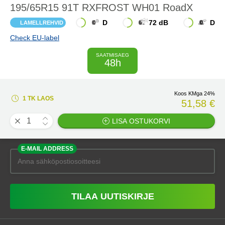
195/65R15 91T RXFROST WH01 RoadX
D
72 dB
D
LAMELLREHVID
Check EU-label
SAATMISAEG
48h
Koos KMga 24%
1 TK LAOS
51,58 €
LISA OSTUKORVI
E-MAIL ADDRESS
TILAA UUTISKIRJE