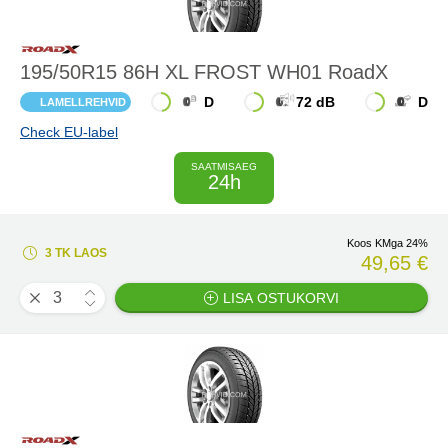
195/50R15 86H XL FROST WH01 RoadX
D
72 dB
D
LAMELLREHVID
Check EU-label
SAATMISAEG
24h
Koos KMga 24%
3 TK LAOS
49,65 €
LISA OSTUKORVI