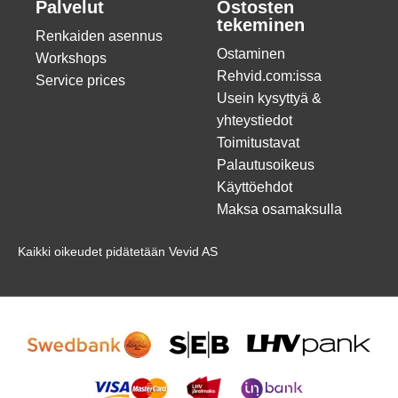
Palvelut
Ostosten
tekeminen
Renkaiden asennus
Ostaminen
Workshops
Rehvid.com:issa
Service prices
Usein kysyttyä &
yhteystiedot
Toimitustavat
Palautusoikeus
Käyttöehdot
Maksa osamaksulla
Kaikki oikeudet pidätetään Vevid AS