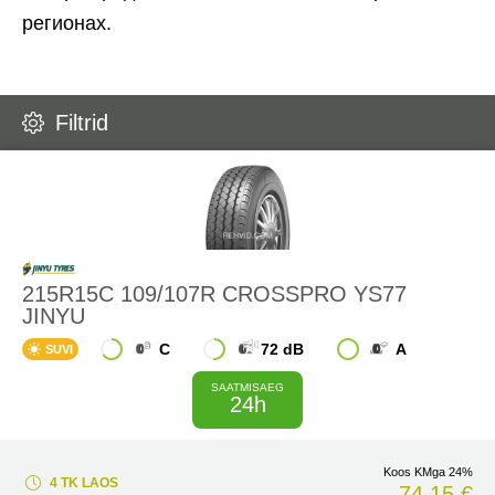
регионах.
Filtrid
215R15C 109/107R CROSSPRO YS77
JINYU
C
72 dB
A
SUVI
SAATMISAEG
24h
Koos KMga 24%
4 TK LAOS
74,15 €