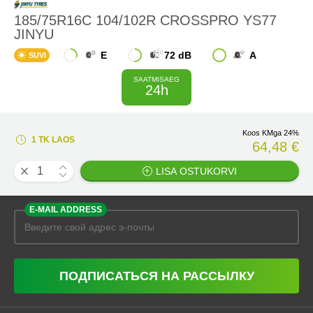
185/75R16C 104/102R CROSSPRO YS77
JINYU
E
72 dB
A
SUVI
SAATMISAEG
24h
Koos KMga 24%
1 TK LAOS
64,48 €
LISA OSTUKORVI
E-MAIL ADDRESS
ПОДПИСАТЬСЯ НА РАССЫЛКУ