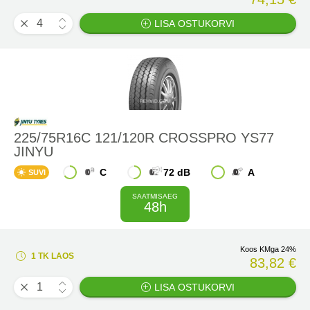
LISA OSTUKORVI
225/75R16C 121/120R CROSSPRO YS77
JINYU
C
72 dB
A
SUVI
SAATMISAEG
48h
Koos KMga 24%
1 TK LAOS
83,82 €
LISA OSTUKORVI