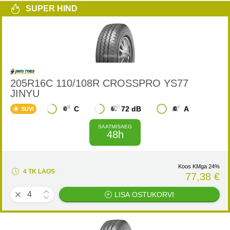
SUPER HIND
205R16C 110/108R CROSSPRO YS77
JINYU
C
72 dB
A
SUVI
SAATMISAEG
48h
Koos KMga 24%
4 TK LAOS
77,38 €
LISA OSTUKORVI