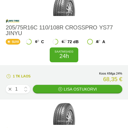
205/75R16C 110/108R CROSSPRO YS77
JINYU
C
72 dB
A
SUVI
SAATMISAEG
24h
Koos KMga 24%
1 TK LAOS
68,35 €
LISA OSTUKORVI