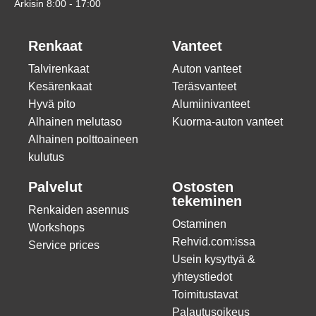
Arkisin 8:00 - 17:00
Renkaat
Vanteet
Talvirenkaat
Auton vanteet
Kesärenkaat
Teräsvanteet
Hyvä pito
Alumiinivanteet
Alhainen melutaso
Kuorma-auton vanteet
Alhainen polttoaineen
kulutus
Palvelut
Ostosten
tekeminen
Renkaiden asennus
Ostaminen
Workshops
Rehvid.com:issa
Service prices
Usein kysyttyä &
yhteystiedot
Toimitustavat
Palautusoikeus