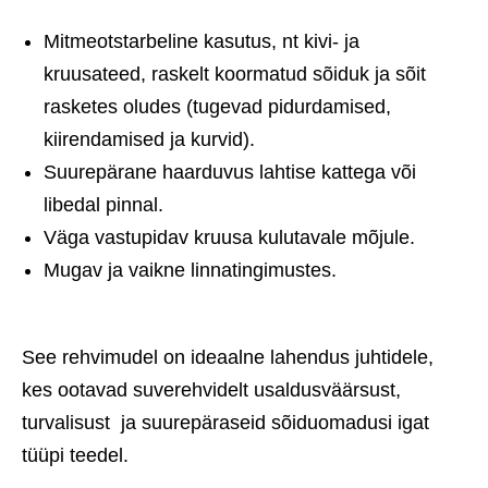
Mitmeotstarbeline kasutus, nt kivi- ja
kruusateed, raskelt koormatud sõiduk ja sõit
rasketes oludes (tugevad pidurdamised,
kiirendamised ja kurvid).
Suurepärane haarduvus lahtise kattega või
libedal pinnal.
Väga vastupidav kruusa kulutavale mõjule.
Mugav ja vaikne linnatingimustes.
See rehvimudel on ideaalne lahendus juhtidele,
kes ootavad suverehvidelt usaldusväärsust,
turvalisust ja suurepäraseid sõiduomadusi igat
tüüpi teedel.