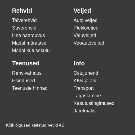
Rehvid
Veljed
Talverehvid
Auto veljed
Suverehvid
Plekkveljed
Hea haarduvus
Valuveljed
Madal müratase
Veoautoveljed
Madal kütusekulu
Teenused
Info
Rehvivahetus
Ostujuhend
Esindused
KKK ja abi
Teenuste hinnad
Transport
Tagastamine
Kasutustingimused
Järelmaks
Kõik õigused kaitstud Vevid AS