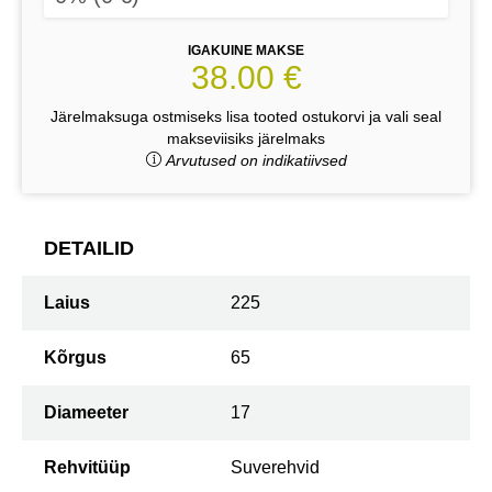
IGAKUINE MAKSE
38.00 €
Järelmaksuga ostmiseks lisa tooted ostukorvi ja vali seal
makseviisiks järelmaks
Arvutused on indikatiivsed
DETAILID
Laius
225
Kõrgus
65
Diameeter
17
Rehvitüüp
Suverehvid