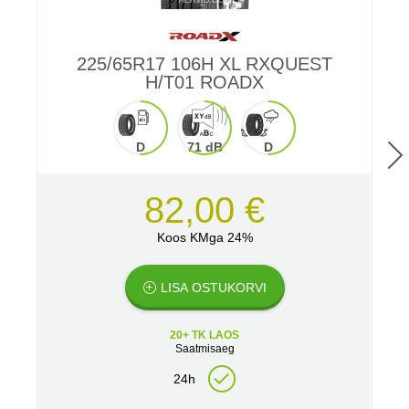
225/65R17 106H XL RXQUEST
2
H/T01 ROADX
D
71 dB
D
82,00 €
Koos KMga 24%
LISA OSTUKORVI
20+ TK LAOS
Saatmisaeg
24h