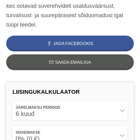
kes ootavad suverehvidelt usaldusväärsust,
turvalisust ja suurepäraseid sõiduomadusi igat
tüüpi teedel.
JAGA FACEBOOKIS
SAADA EMAILIGA
LIISINGUKALKULAATOR
JÄRELMAKSU PERIOOD
6 kuud
SISSEMAKSE
0% (0 €)