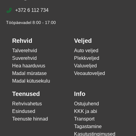
+372 6 112 734
Tööpäevadel 8:00 - 17:00
Rehvid
Veljed
Talverehvid
Auto veljed
Suverehvid
Plekkveljed
Hea haarduvus
Valuveljed
Madal müratase
Veoautoveljed
Madal kütusekulu
Teenused
Info
Rehvivahetus
Ostujuhend
Esindused
KKK ja abi
Teenuste hinnad
Transport
Tagastamine
Kasutustingimused