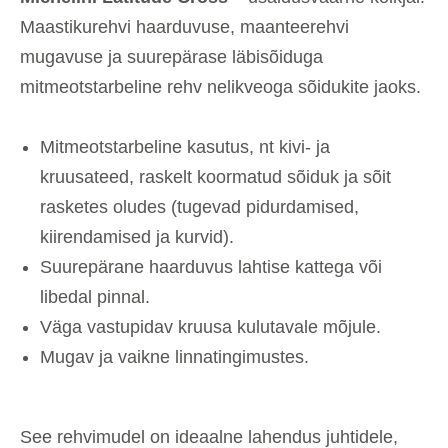
Maastikurehvi haarduvuse, maanteerehvi
mugavuse ja suurepärase läbisõiduga
mitmeotstarbeline rehv nelikveoga sõidukite jaoks.
Mitmeotstarbeline kasutus, nt kivi- ja
kruusateed, raskelt koormatud sõiduk ja sõit
rasketes oludes (tugevad pidurdamised,
kiirendamised ja kurvid).
Suurepärane haarduvus lahtise kattega või
libedal pinnal.
Väga vastupidav kruusa kulutavale mõjule.
Mugav ja vaikne linnatingimustes.
See rehvimudel on ideaalne lahendus juhtidele,