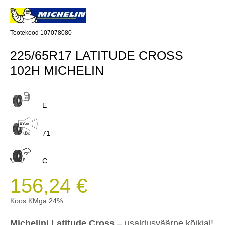
Tootekood 107078080
225/65R17 LATITUDE CROSS
102H MICHELIN
E
71
C
156,24 €
Koos KMga 24%
Michelini Latitude Cross
– usaldusväärne kõikjal!