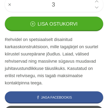
LISA OSTUKORVI
Rehvidel on spetsiaalselt disainitud
karkasskonstruktsioon, mille tagajärjel on suurtel
kiirustel suurepärane jõudlus. Laiad, välised
rehviservad ning massiivne sügavus muudavad
juhitavustundlikkuse täiuslikuks. Kasutatud on
erilist rehvisegu, mis tagab maksimaalse
kontaktpinna teega.
JAGA FACEBOOKIS