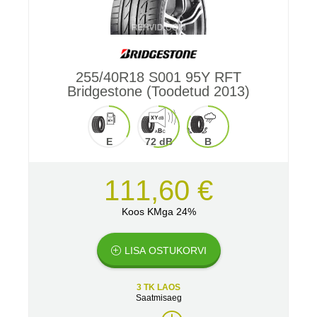
255/40R18 S001 95Y RFT
Bridgestone (Toodetud 2013)
E
72 dB
B
111,60 €
Koos KMga 24%
LISA OSTUKORVI
3 TK LAOS
Saatmisaeg