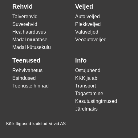
Rehvid
Veljed
Talverehvid
Auto veljed
Suverehvid
Plekkveljed
Hea haarduvus
Valuveljed
Madal müratase
Veoautoveljed
Madal kütusekulu
Teenused
Info
Rehvivahetus
Ostujuhend
Esindused
KKK ja abi
Teenuste hinnad
Transport
Tagastamine
Kasutustingimused
Järelmaks
Kõik õigused kaitstud Vevid AS