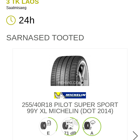
3 TK LAOS
Saatmisaeg
24h
SARNASED TOOTED
255/40R18 PILOT SUPER SPORT
99Y XL MICHELIN (DOT 2014)
E
71 dB
A