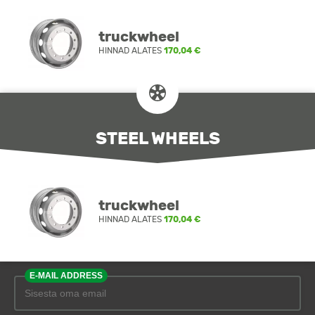
truckwheel
HINNAD ALATES
170,04 €
STEEL WHEELS
truckwheel
HINNAD ALATES
170,04 €
E-MAIL ADDRESS