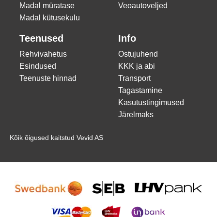
Madal müratase
Veoautoveljed
Madal kütusekulu
Teenused
Info
Rehvivahetus
Ostujuhend
Esindused
KKK ja abi
Teenuste hinnad
Transport
Tagastamine
Kasutustingimused
Järelmaks
Kõik õigused kaitstud Vevid AS