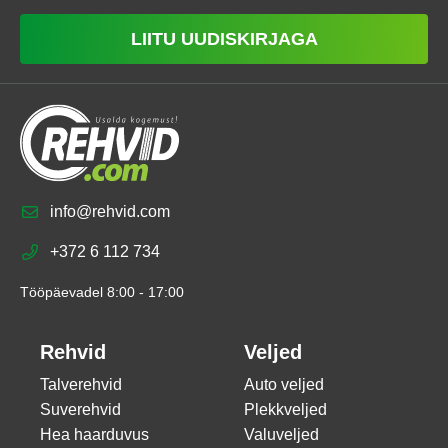
LIITU UUDISKIRJAGA
info@rehvid.com
+372 6 112 734
Tööpäevadel 8:00 - 17:00
Rehvid
Veljed
Talverehvid
Auto veljed
Suverehvid
Plekkveljed
Hea haarduvus
Valuveljed