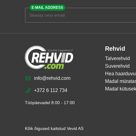
E-MAIL ADDRESS
Rehvid
Talverehvid
Suverehvid
Hea haarduvu
info@rehvid.com
Madal mürata
Madal kütusek
+372 6 112 734
Tööpäevadel 8:00 - 17:00
Kõik õigused kaitstud Vevid AS