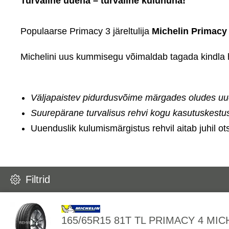
Turvaline uuena – turvaline kulununa!
Populaarse Primacy 3 järeltulija
Michelin Primacy
Michelini uus kummisegu võimaldab tagada kindla 
Väljapaistev pidurdusvõime märgades oludes uue
Suurepärane turvalisus rehvi kogu kasutuskestus
Uuenduslik kulumismärgistus rehvil aitab juhil ot
Filtrid
165/65R15 81T TL PRIMACY 4 MIC