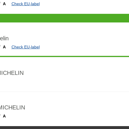
A
Check EU-label
lin
A
Check EU-label
MICHELIN
MICHELIN
A