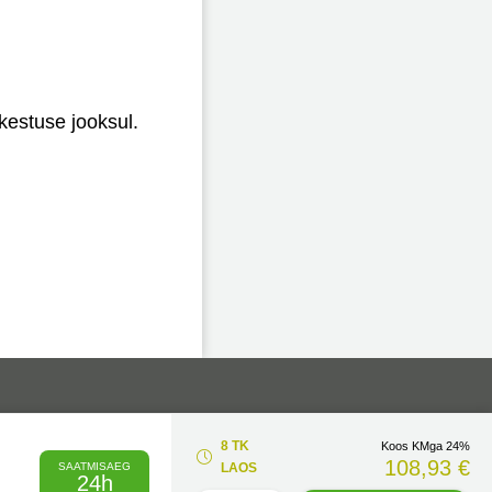
kestuse jooksul.
8 TK
Koos KMga 24%
108,93 €
SAATMISAEG
LAOS
24h