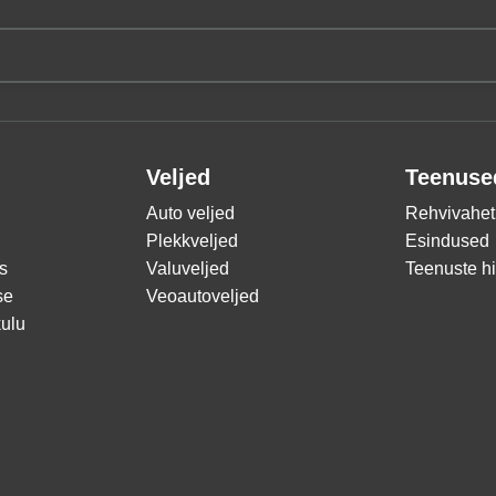
Veljed
Teenuse
Auto veljed
Rehvivahet
Plekkveljed
Esindused
s
Valuveljed
Teenuste h
se
Veoautoveljed
ulu