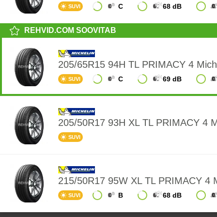
C
68 dB
SUVI
REHVID.COM SOOVITAB
205/65R15 94H TL PRIMACY 4 Miche
C
69 dB
SUVI
205/50R17 93H XL TL PRIMACY 4 
SUVI
215/50R17 95W XL TL PRIMACY 4 
B
68 dB
SUVI