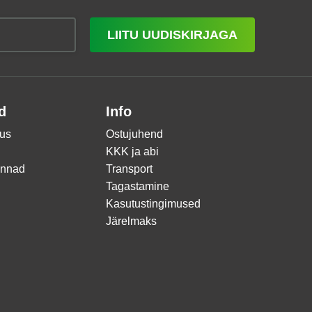
LIITU UUDISKIRJAGA
d
Info
us
Ostujuhend
KKK ja abi
innad
Transport
Tagastamine
Kasutustingimused
Järelmaks