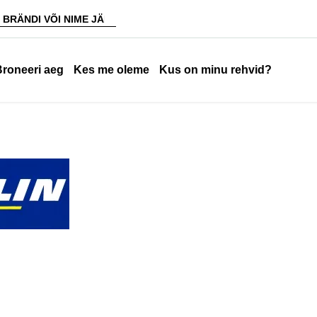
Broneeri aeg
Kes me oleme
Kus on minu rehvid?