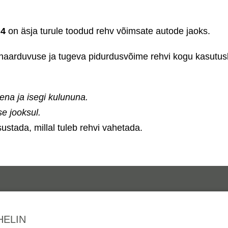
 4
on äsja turule toodud rehv võimsate autode jaoks.
haarduvuse ja tugeva pidurdusvõime rehvi kogu kasutus
na ja isegi kulununa.
e jooksul.
sustada, millal tuleb rehvi vahetada.
HELIN