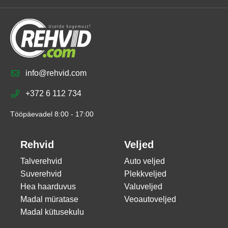
info@rehvid.com
+372 6 112 734
Tööpäevadel 8:00 - 17:00
Rehvid
Veljed
Talverehvid
Auto veljed
Suverehvid
Plekkveljed
Hea haarduvus
Valuveljed
Madal müratase
Veoautoveljed
Madal kütusekulu