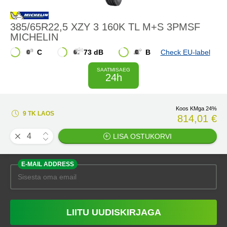
385/65R22,5 XZY 3 160K TL M+S 3PMSF
MICHELIN
C
73 dB
B
Check EU-label
SAATMISAEG
24h
Koos KMga 24%
9 TK LAOS
814,01 €
LISA OSTUKORVI
E-MAIL ADDRESS
LIITU UUDISKIRJAGA