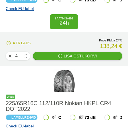
C
73 dB
D
LAMELLREHVID
Check EU-label
SAATMISAEG
24h
Koos KMga 24%
4 TK LAOS
138,24 €
LISA OSTUKORVI
225/65R16C 112/110R Nokian HKPL CR4
DOT2022
C
73 dB
D
LAMELLREHVID
Check EU-label