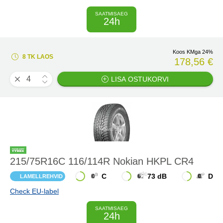
SAATMISAEG
24h
Koos KMga 24%
8 TK LAOS
178,56 €
LISA OSTUKORVI
215/75R16C 116/114R Nokian HKPL CR4
C
73 dB
D
LAMELLREHVID
Check EU-label
SAATMISAEG
24h