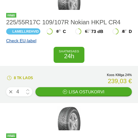
225/55R17C 109/107R Nokian HKPL CR4
C
73 dB
D
LAMELLREHVID
Check EU-label
SAATMISAEG
24h
Koos KMga 24%
8 TK LAOS
239,03 €
LISA OSTUKORVI