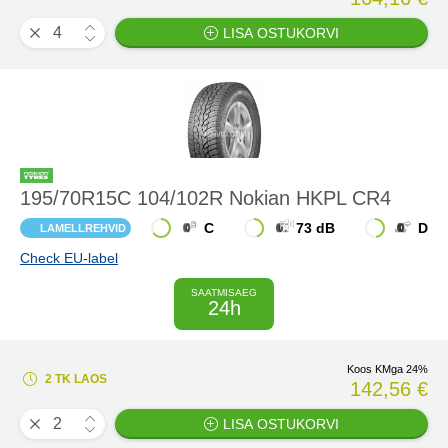
LISA OSTUKORVI
195/70R15C 104/102R Nokian HKPL CR4
C
73 dB
D
LAMELLREHVID
Check EU-label
SAATMISAEG
24h
Koos KMga 24%
2 TK LAOS
142,56 €
LISA OSTUKORVI