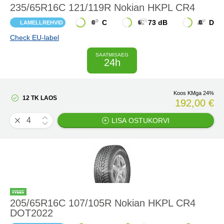
235/65R16C 121/119R Nokian HKPL CR4
C
73 dB
D
LAMELLREHVID
Check EU-label
SAATMISAEG
24h
Koos KMga 24%
12 TK LAOS
192,00 €
LISA OSTUKORVI
205/65R16C 107/105R Nokian HKPL CR4
DOT2022