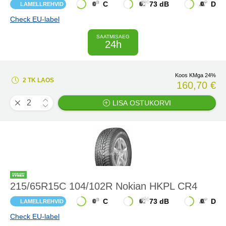
C
73 dB
D
LAMELLREHVID
Check EU-label
SAATMISAEG
24h
Koos KMga 24%
2 TK LAOS
160,70 €
LISA OSTUKORVI
215/65R15C 104/102R Nokian HKPL CR4
C
73 dB
D
LAMELLREHVID
Check EU-label