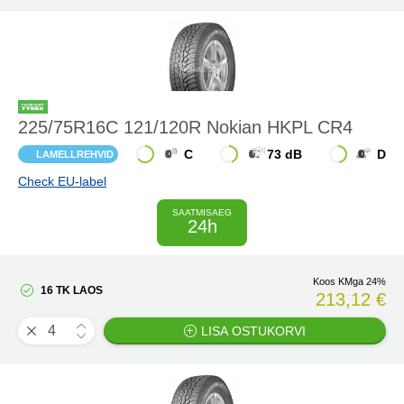
225/75R16C 121/120R Nokian HKPL CR4
C
73 dB
D
LAMELLREHVID
Check EU-label
SAATMISAEG
24h
Koos KMga 24%
16 TK LAOS
213,12 €
LISA OSTUKORVI