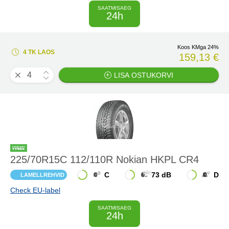
SAATMISAEG
24h
Koos KMga 24%
4 TK LAOS
159,13 €
LISA OSTUKORVI
225/70R15C 112/110R Nokian HKPL CR4
C
73 dB
D
LAMELLREHVID
Check EU-label
SAATMISAEG
24h