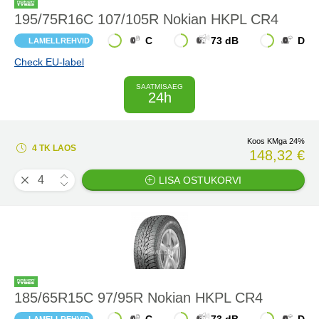
195/75R16C 107/105R Nokian HKPL CR4
C
73 dB
D
LAMELLREHVID
Check EU-label
SAATMISAEG
24h
Koos KMga 24%
4 TK LAOS
148,32 €
LISA OSTUKORVI
185/65R15C 97/95R Nokian HKPL CR4