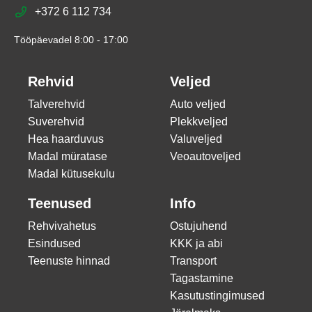
+372 6 112 734
Tööpäevadel 8:00 - 17:00
Rehvid
Veljed
Talverehvid
Auto veljed
Suverehvid
Plekkveljed
Hea haarduvus
Valuveljed
Madal müratase
Veoautoveljed
Madal kütusekulu
Teenused
Info
Rehvivahetus
Ostujuhend
Esindused
KKK ja abi
Teenuste hinnad
Transport
Tagastamine
Kasutustingimused