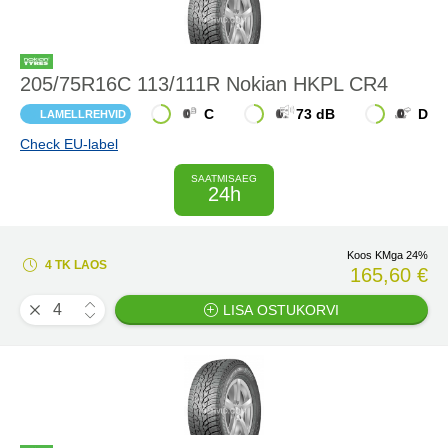
205/75R16C 113/111R Nokian HKPL CR4
C
73 dB
D
LAMELLREHVID
Check EU-label
SAATMISAEG
24h
Koos KMga 24%
4 TK LAOS
165,60 €
LISA OSTUKORVI