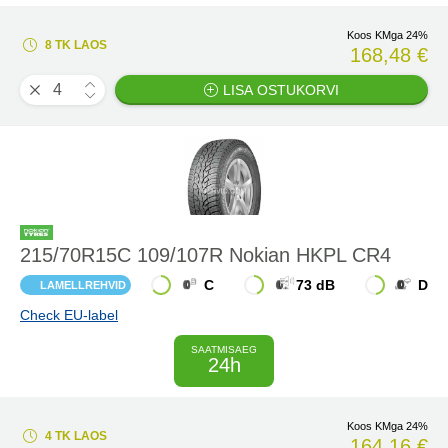
Koos KMga 24%
8 TK LAOS
168,48 €
LISA OSTUKORVI
215/70R15C 109/107R Nokian HKPL CR4
C
73 dB
D
LAMELLREHVID
Check EU-label
SAATMISAEG
24h
Koos KMga 24%
4 TK LAOS
164,16 €