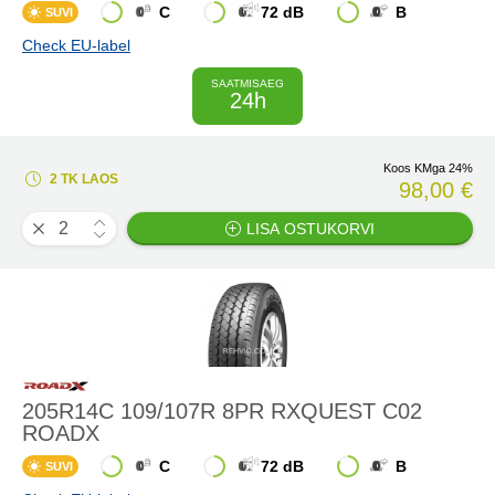
C
72 dB
B
SUVI
Check EU-label
SAATMISAEG
24h
Koos KMga 24%
2 TK LAOS
98,00 €
LISA OSTUKORVI
205R14C 109/107R 8PR RXQUEST C02
ROADX
C
72 dB
B
SUVI