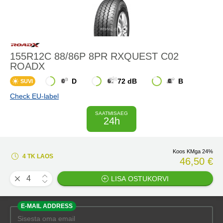
155R12C 88/86P 8PR RXQUEST C02
ROADX
D
72 dB
B
SUVI
Check EU-label
SAATMISAEG
24h
Koos KMga 24%
4 TK LAOS
46,50 €
LISA OSTUKORVI
E-MAIL ADDRESS