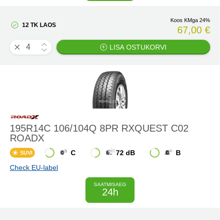
Koos KMga 24%
12 TK LAOS
67,00 €
LISA OSTUKORVI
195R14C 106/104Q 8PR RXQUEST C02
ROADX
C
72 dB
B
SUVI
Check EU-label
SAATMISAEG
24h