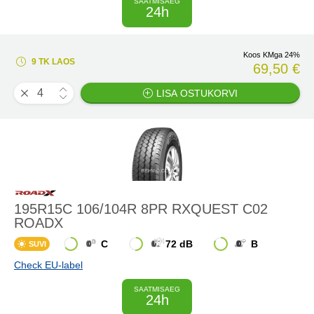
SAATMISAEG
24h
Koos KMga 24%
9 TK LAOS
69,50 €
LISA OSTUKORVI
195R15C 106/104R 8PR RXQUEST C02
ROADX
C
72 dB
B
SUVI
Check EU-label
SAATMISAEG
24h