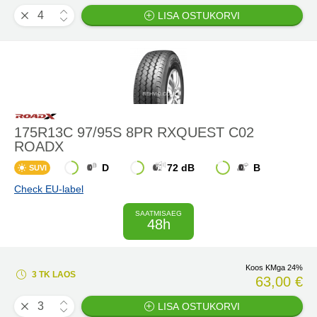
LISA OSTUKORVI
175R13C 97/95S 8PR RXQUEST C02
ROADX
D
72 dB
B
SUVI
Check EU-label
SAATMISAEG
48h
Koos KMga 24%
3 TK LAOS
63,00 €
LISA OSTUKORVI