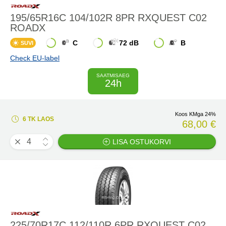
195/65R16C 104/102R 8PR RXQUEST C02
ROADX
C
72 dB
B
SUVI
Check EU-label
SAATMISAEG
24h
Koos KMga 24%
6 TK LAOS
68,00 €
LISA OSTUKORVI
225/70R17C 112/110R 6PR RXQUEST C02