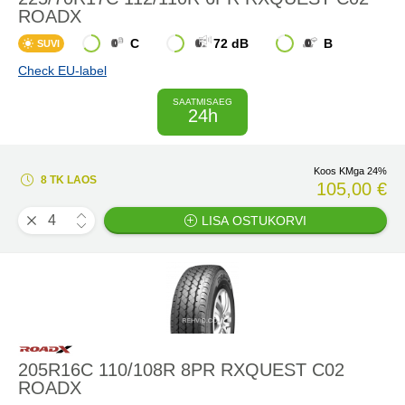
ROADX
C
72 dB
B
SUVI
Check EU-label
SAATMISAEG
24h
Koos KMga 24%
8 TK LAOS
105,00 €
LISA OSTUKORVI
205R16C 110/108R 8PR RXQUEST C02
ROADX