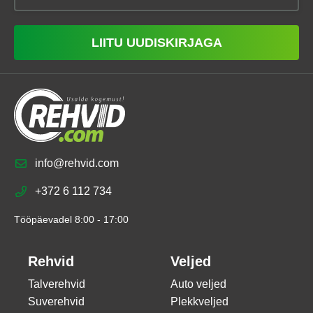
LIITU UUDISKIRJAGA
info@rehvid.com
+372 6 112 734
Tööpäevadel 8:00 - 17:00
Rehvid
Veljed
Talverehvid
Auto veljed
Suverehvid
Plekkveljed