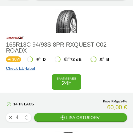
165R13C 94/93S 8PR RXQUEST C02
ROADX
D
72 dB
B
SUVI
Check EU-label
SAATMISAEG
24h
Koos KMga 24%
14 TK LAOS
60,00 €
LISA OSTUKORVI