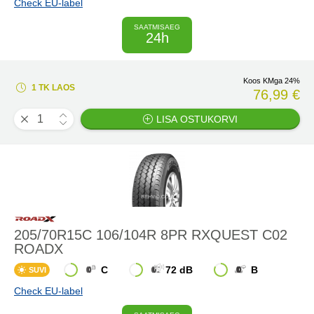
Check EU-label
SAATMISAEG
24h
Koos KMga 24%
1 TK LAOS
76,99 €
LISA OSTUKORVI
205/70R15C 106/104R 8PR RXQUEST C02
ROADX
C
72 dB
B
SUVI
Check EU-label