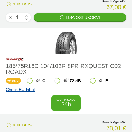
Koos KMga 24%
9 TK LAOS
67,00 €
LISA OSTUKORVI
185/75R16C 104/102R 8PR RXQUEST C02
ROADX
C
72 dB
B
SUVI
Check EU-label
SAATMISAEG
24h
Koos KMga 24%
8 TK LAOS
78,01 €