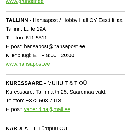
www.grunder.ee
TALLINN
- Hansapost / Hobby Hall OY Eesti filiaal
Tallinn, Luite 19A
Telefon: 611 5511
E-post: hansapost@hansapost.ee
Klienditugi: E - P 8:00 - 20:00
www.hansapost.ee
KURESSAARE
- MUHU T & T OÜ
Kuressaare, Tallinna tn 25, Saaremaa vald.
Telefon: +372 508 7918
E-post:
vaher.riina@mail.ee
KÄRDLA
- T. Türnpuu OÜ