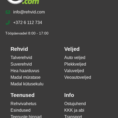
info@rehvid.com
+372 6 112 734
Tööpäevadel 8:00 - 17:00
Rehvid
Veljed
Talverehvid
Auto veljed
Suverehvid
Plekkveljed
Hea haarduvus
Valuveljed
Madal müratase
Veoautoveljed
Madal kütusekulu
Teenused
Info
Rehvivahetus
Ostujuhend
Esindused
KKK ja abi
Teenuste hinnad
Transport