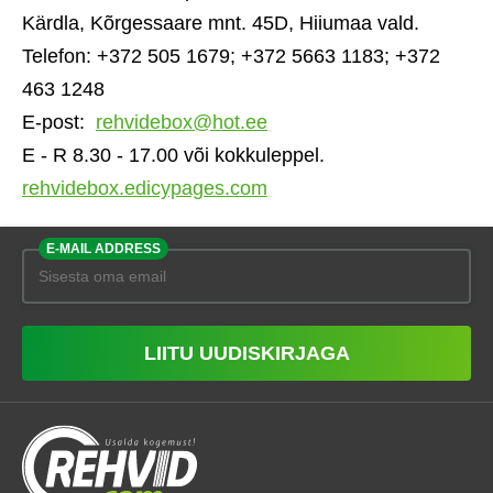
Kärdla, Kõrgessaare mnt. 45D, Hiiumaa vald.
Telefon: +372 505 1679; +372 5663 1183; +372
463 1248
E-post:
rehvidebox@hot.ee
E - R 8.30 - 17.00 või kokkuleppel.
rehvidebox.edicypages.com
E-MAIL ADDRESS
LIITU UUDISKIRJAGA