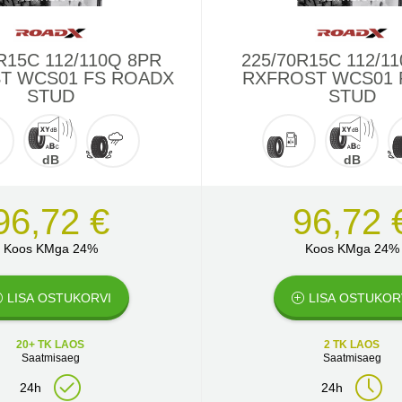
R15C 112/110Q 8PR
225/70R15C 112/1
T WCS01 FS ROADX
RXFROST WCS01
STUD
STUD
dB
dB
96,72 €
96,72 
Koos KMga 24%
Koos KMga 24%
LISA OSTUKORVI
LISA OSTUKOR
20+ TK LAOS
2 TK LAOS
Saatmisaeg
Saatmisaeg
24h
24h