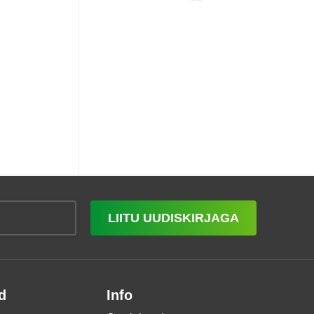
LIITU UUDISKIRJAGA
d
Info