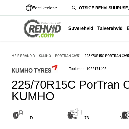
Eesti keeles
Suverehvid
Talverehvid
MEIE BRÄNDID
KUMHO
PORTRAN CW51
225/70R15C PORTRAN CW5
Tootekood 1022171403
225/70R15C PorTran 
KUMHO
D
73