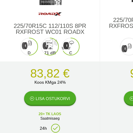
225/70
225/70R15C 112/110S 8PR
RXFROS
RXFROST WC01 ROADX
D
71 dB
C
83,82 €
Koos KMga 24%
LISA OSTUKORVI
20+ TK LAOS
Saatmisaeg
24h