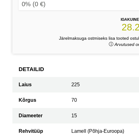
0% (0 €)
IGAKUIN
28.
Järelmaksuga ostmiseks lisa tooted ostuk
Arvutused on
DETAILID
Laius
225
Kõrgus
70
Diameeter
15
Rehvitüüp
Lamell (Põhja-Euroopa)