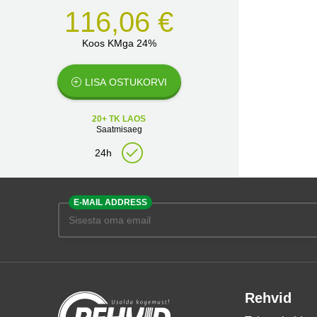
116,06 €
Koos KMga 24%
LISA OSTUKORVI
20+ TK LAOS
Saatmisaeg
24h
E-MAIL ADDRESS
Rehvid