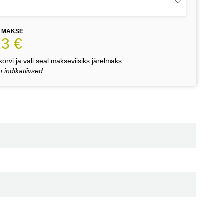
E MAKSE
23 €
orvi ja vali seal makseviisiks järelmaks
 indikatiivsed