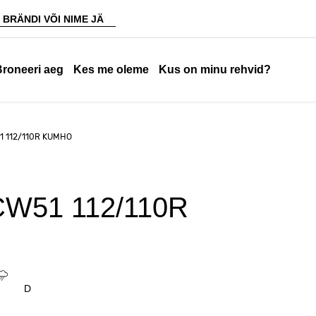
Broneeri aeg
Kes me oleme
Kus on minu rehvid?
1 112/110R KUMHO
CW51 112/110R
D