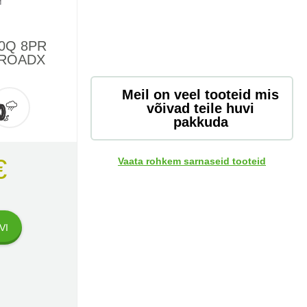
10Q 8PR
 ROADX
Meil on veel tooteid mis
võivad teile huvi
pakkuda
€
Vaata rohkem sarnaseid tooteid
VI