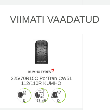
VIIMATI VAADATUD
225/70R15C PorTran CW51
112/110R KUMHO
D
73 dB
D