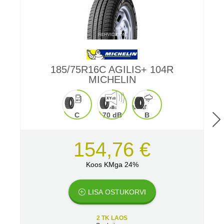
185/75R16C AGILIS+ 104R
MICHELIN
C
70 dB
B
154,76 €
Koos KMga 24%
LISA OSTUKORVI
2 TK LAOS