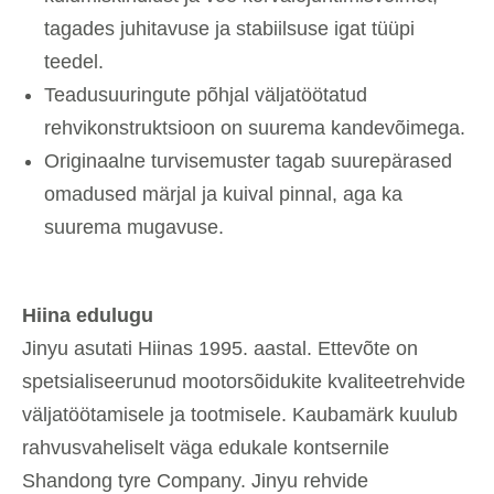
tagades juhitavuse ja stabiilsuse igat tüüpi
teedel.
Teadusuuringute põhjal väljatöötatud
rehvikonstruktsioon on suurema kandevõimega.
Originaalne turvisemuster tagab suurepärased
omadused märjal ja kuival pinnal, aga ka
suurema mugavuse.
Hiina edulugu
Jinyu asutati Hiinas 1995. aastal. Ettevõte on
spetsialiseerunud mootorsõidukite kvaliteetrehvide
väljatöötamisele ja tootmisele. Kaubamärk kuulub
rahvusvaheliselt väga edukale kontsernile
Shandong tyre Company. Jinyu rehvide