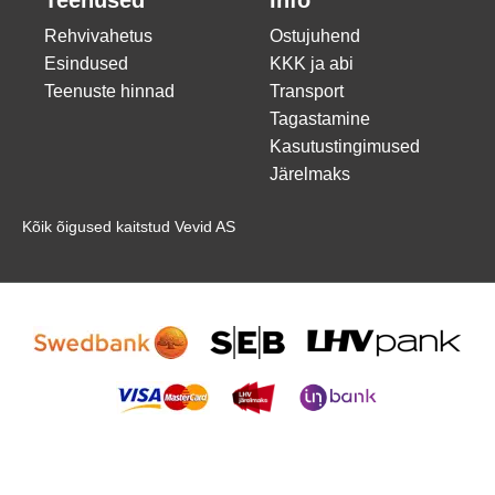
Teenused
Info
Rehvivahetus
Ostujuhend
Esindused
KKK ja abi
Teenuste hinnad
Transport
Tagastamine
Kasutustingimused
Järelmaks
Kõik õigused kaitstud Vevid AS