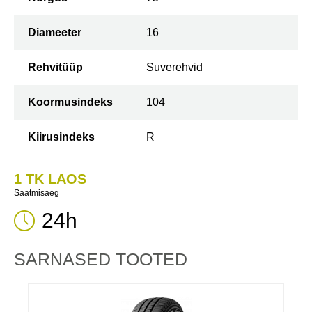
Diameeter
16
Rehvitüüp
Suverehvid
Koormusindeks
104
Kiirusindeks
R
1 TK LAOS
Saatmisaeg
24h
SARNASED TOOTED