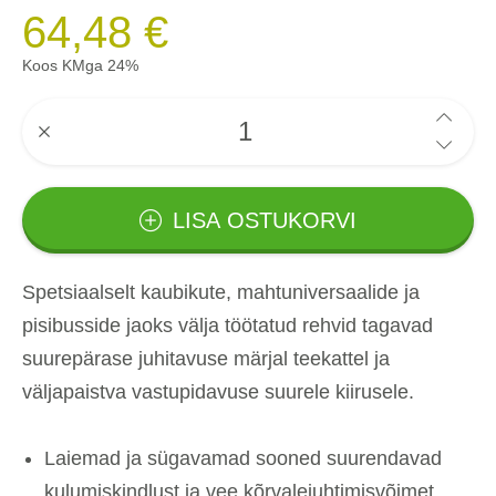
64,48 €
Koos KMga 24%
LISA OSTUKORVI
Spetsiaalselt kaubikute, mahtuniversaalide ja
pisibusside jaoks välja töötatud rehvid tagavad
suurepärase juhitavuse märjal teekattel ja
väljapaistva vastupidavuse suurele kiirusele.
Laiemad ja sügavamad sooned suurendavad
kulumiskindlust ja vee kõrvalejuhtimisvõimet,