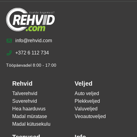
info@rehvid.com
+372 6 112 734
Tööpäevadel 8:00 - 17:00
Rehvid
Veljed
Talverehvid
Auto veljed
Suverehvid
Plekkveljed
Hea haarduvus
Valuveljed
Madal müratase
Veoautoveljed
Madal kütusekulu