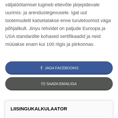
väljatöötamisel tugineb ettevõte järjepidevale
uurimis- ja arendustegevusele. Igat uut
tootemudelit katsetatakse enne turuletoomist väga
põhjalikult. Jinyu rehvidel on paljude Euroopa ja
USA standardite kohased sertifikaadid ja neid
müüakse enam kui 100 riigis ja piirkonnas.
JAGA FACEBOOKIS
SAADA EMAILIGA
LIISINGUKALKULAATOR