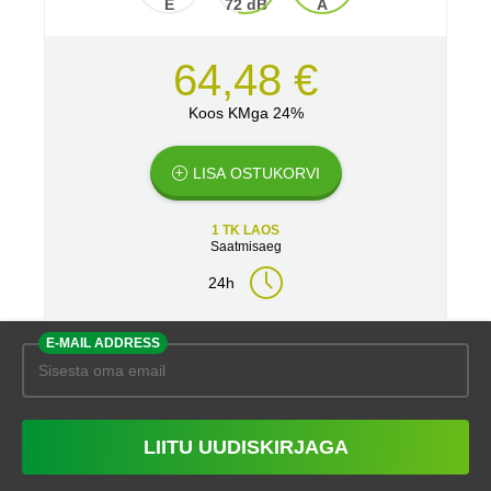
E
72 dB
A
64,48 €
Koos KMga 24%
LISA OSTUKORVI
1 TK LAOS
Saatmisaeg
24h
E-MAIL ADDRESS
LIITU UUDISKIRJAGA