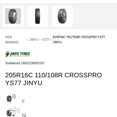
MEIE
205R16C 110/108R CROSSPRO YS77
JINYU
YS77
BRÄNDID
JINYU
Tootekood 1663229005197
205R16C 110/108R CROSSPRO
YS77 JINYU
C
72