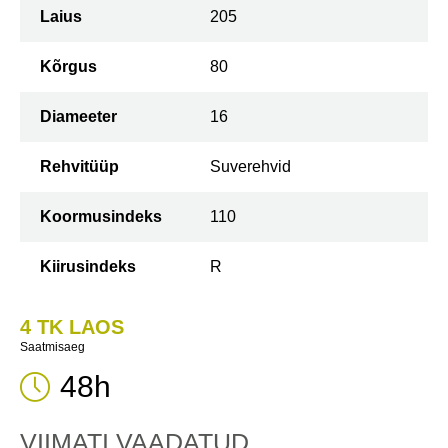
Laius
205
Kõrgus
80
Diameeter
16
Rehvitüüp
Suverehvid
Koormusindeks
110
Kiirusindeks
R
4 TK LAOS
Saatmisaeg
48h
VIIMATI VAADATUD