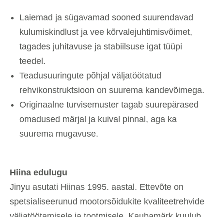
Laiemad ja sügavamad sooned suurendavad
kulumiskindlust ja vee kõrvalejuhtimisvõimet,
tagades juhitavuse ja stabiilsuse igat tüüpi
teedel.
Teadusuuringute põhjal väljatöötatud
rehvikonstruktsioon on suurema kandevõimega.
Originaalne turvisemuster tagab suurepärased
omadused märjal ja kuival pinnal, aga ka
suurema mugavuse.
Hiina edulugu
Jinyu asutati Hiinas 1995. aastal. Ettevõte on
spetsialiseerunud mootorsõidukite kvaliteetrehvide
väljatöötamisele ja tootmisele. Kaubamärk kuulub