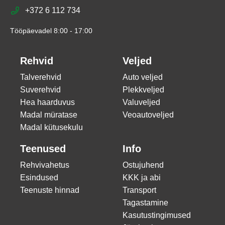
+372 6 112 734
Tööpäevadel 8:00 - 17:00
Rehvid
Veljed
Talverehvid
Auto veljed
Suverehvid
Plekkveljed
Hea haarduvus
Valuveljed
Madal müratase
Veoautoveljed
Madal kütusekulu
Teenused
Info
Rehvivahetus
Ostujuhend
Esindused
KKK ja abi
Teenuste hinnad
Transport
Tagastamine
Kasutustingimused