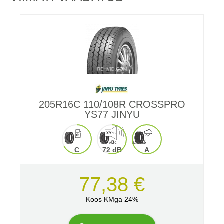
205R16C 110/108R CROSSPRO
YS77 JINYU
C
72 dB
A
77,38 €
Koos KMga 24%