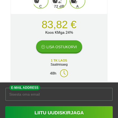
C
72 dB
A
83,82 €
Koos KMga 24%
LISA OSTUKORVI
1 TK LAOS
Saatmisaeg
48h
E-MAIL ADDRESS
LIITU UUDISKIRJAGA