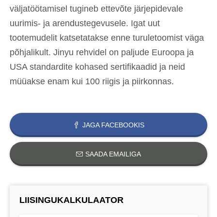
väljatöötamisel tugineb ettevõte järjepidevale
uurimis- ja arendustegevusele. Igat uut
tootemudelit katsetatakse enne turuletoomist väga
põhjalikult. Jinyu rehvidel on paljude Euroopa ja
USA standardite kohased sertifikaadid ja neid
müüakse enam kui 100 riigis ja piirkonnas.
JAGA FACEBOOKIS
SAADA EMAILIGA
LIISINGUKALKULAATOR