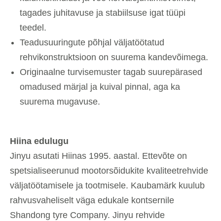
tagades juhitavuse ja stabiilsuse igat tüüpi
teedel.
Teadusuuringute põhjal väljatöötatud
rehvikonstruktsioon on suurema kandevõimega.
Originaalne turvisemuster tagab suurepärased
omadused märjal ja kuival pinnal, aga ka
suurema mugavuse.
Hiina edulugu
Jinyu asutati Hiinas 1995. aastal. Ettevõte on
spetsialiseerunud mootorsõidukite kvaliteetrehvide
väljatöötamisele ja tootmisele. Kaubamärk kuulub
rahvusvaheliselt väga edukale kontsernile
Shandong tyre Company. Jinyu rehvide