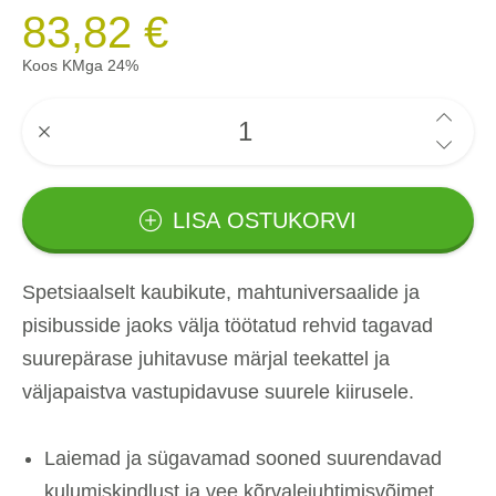
83,82 €
Koos KMga 24%
LISA OSTUKORVI
Spetsiaalselt kaubikute, mahtuniversaalide ja
pisibusside jaoks välja töötatud rehvid tagavad
suurepärase juhitavuse märjal teekattel ja
väljapaistva vastupidavuse suurele kiirusele.
Laiemad ja sügavamad sooned suurendavad
kulumiskindlust ja vee kõrvalejuhtimisvõimet,