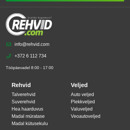
info@rehvid.com
+372 6 112 734
Tööpäevadel 8:00 - 17:00
Rehvid
Veljed
Talverehvid
Auto veljed
Suverehvid
Plekkveljed
Hea haarduvus
Valuveljed
Madal müratase
Veoautoveljed
Madal kütusekulu