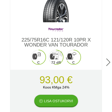
225/75R16C 121/120R 10PR X
WONDER VAN TOURADOR
C
72 dB
C
93,00 €
Koos KMga 24%
LISA OSTUKORVI