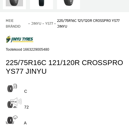
MEIE
225/75R16C 121/120R CROSSPRO YS77
JINYU
YS77
BRÄNDID
JINYU
Tootekood 1663229005480
225/75R16C 121/120R CROSSPRO
YS77 JINYU
C
72
A