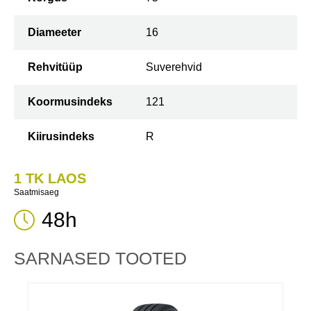
Diameeter
16
Rehvitüüp
Suverehvid
Koormusindeks
121
Kiirusindeks
R
1 TK LAOS
Saatmisaeg
48h
SARNASED TOOTED