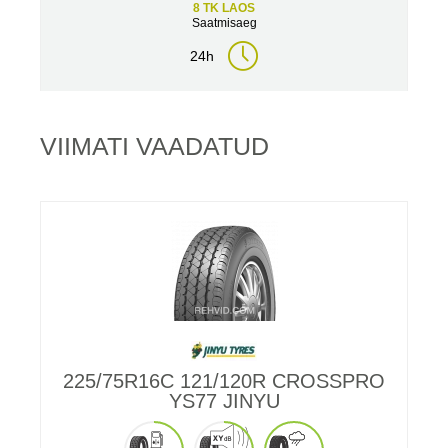
8 TK LAOS
Saatmisaeg
24h
VIIMATI VAADATUD
225/75R16C 121/120R CROSSPRO
YS77 JINYU