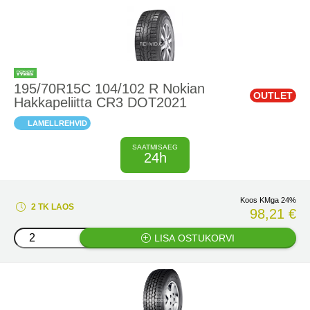
195/70R15C 104/102 R Nokian
OUTLET
Hakkapeliitta CR3 DOT2021
LAMELLREHVID
SAATMISAEG
24h
Koos KMga 24%
2 TK LAOS
98,21 €
LISA OSTUKORVI