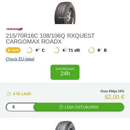
215/70R16C 108/106Q RXQUEST
CARGOMAX ROADX
C
71 dB
B
SUVI
Check EU-label
SAATMISAEG
24h
Koos KMga 24%
4 TK LAOS
82,00 €
LISA OSTUKORVI