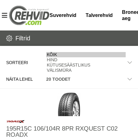
Bronee
Suverehvid
Talverehvid
aeg
Filtrid
SORTEERI
NÄITA LEHEL
195R15C 106/104R 8PR RXQUEST C02
ROADX