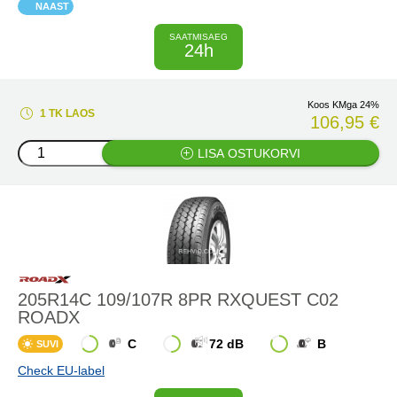
NAAST
SAATMISAEG
24h
Koos KMga 24%
1 TK LAOS
106,95 €
LISA OSTUKORVI
205R14C 109/107R 8PR RXQUEST C02
ROADX
C
72 dB
B
SUVI
Check EU-label