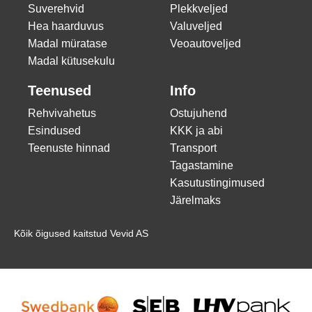
Suverehvid
Plekkveljed
Hea haarduvus
Valuveljed
Madal müratase
Veoautoveljed
Madal kütusekulu
Teenused
Info
Rehvivahetus
Ostujuhend
Esindused
KKK ja abi
Teenuste hinnad
Transport
Tagastamine
Kasutustingimused
Järelmaks
Kõik õigused kaitstud Vevid AS