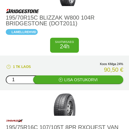
195/70R15C BLIZZAK W800 104R
BRIDGESTONE (DOT2011)
LAMELLREHVID
SAATMISAEG
24h
Koos KMga 24%
1 TK LAOS
90,50 €
LISA OSTUKORVI
195/75R16C 107/105T 8PR RXQUEST VAN