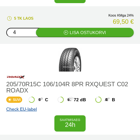
Koos KMga 24%
5 TK LAOS
69,50 €
LISA OSTUKORVI
205/70R15C 106/104R 8PR RXQUEST C02
ROADX
C
72 dB
B
SUVI
Check EU-label
SAATMISAEG
24h