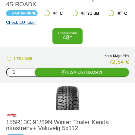
4S ROADX
C
71 dB
C
AASTARINGNE
Check EU-label
SAATMISAEG
48h
Koos KMga 24%
1 TK LAOS
72,54 €
LISA OSTUKORVI
155R13C 91/89N Winter Trailer Kenda
naastrehv+ Valuvelg 5x112