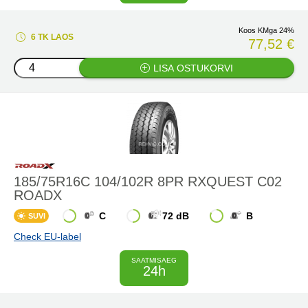
Koos KMga 24%
6 TK LAOS
77,52 €
LISA OSTUKORVI
185/75R16C 104/102R 8PR RXQUEST C02
ROADX
C
72 dB
B
SUVI
Check EU-label
SAATMISAEG
24h