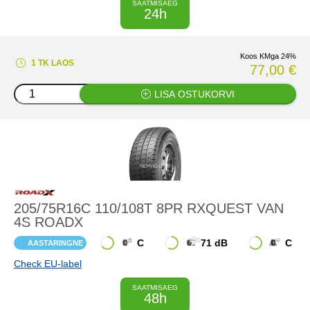
SAATMISAEG
24h
Koos KMga 24%
1 TK LAOS
77,00 €
LISA OSTUKORVI
205/75R16C 110/108T 8PR RXQUEST VAN
4S ROADX
C
71 dB
C
AASTARINGNE
Check EU-label
SAATMISAEG
48h