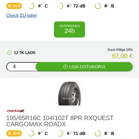
C
72 dB
B
SUVI
Check EU-label
SAATMISAEG
24h
Koos KMga 24%
12 TK LAOS
67,00 €
LISA OSTUKORVI
195/65R16C 104/102T 8PR RXQUEST
CARGOMAX ROADX
C
71 dB
B
SUVI