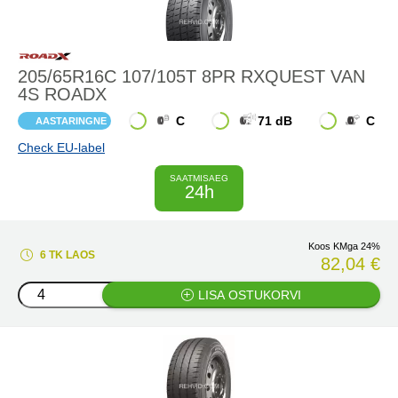
205/65R16C 107/105T 8PR RXQUEST VAN
4S ROADX
C
71 dB
C
AASTARINGNE
Check EU-label
SAATMISAEG
24h
Koos KMga 24%
6 TK LAOS
82,04 €
LISA OSTUKORVI