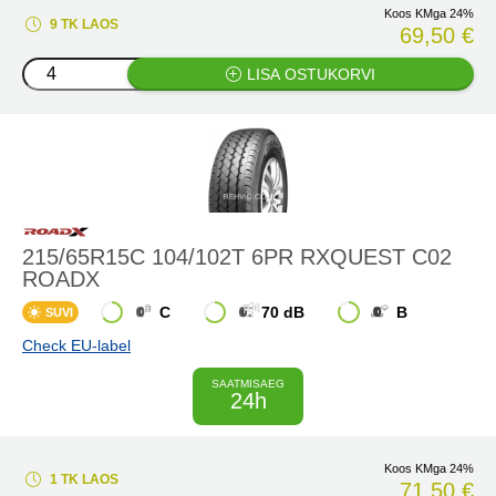
Koos KMga 24%
9 TK LAOS
69,50 €
LISA OSTUKORVI
215/65R15C 104/102T 6PR RXQUEST C02
ROADX
C
70 dB
B
SUVI
Check EU-label
SAATMISAEG
24h
Koos KMga 24%
1 TK LAOS
71,50 €