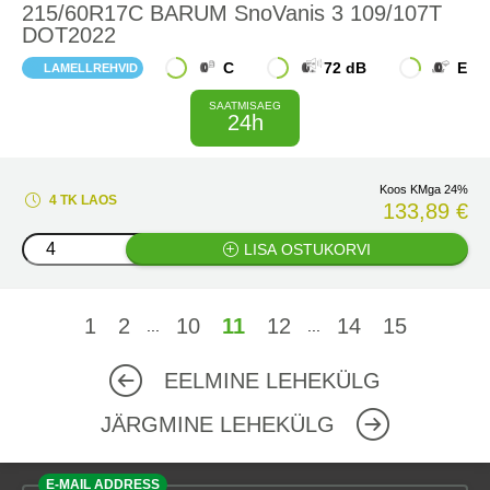
215/60R17C BARUM SnoVanis 3 109/107T
DOT2022
C
72 dB
E
LAMELLREHVID
SAATMISAEG
24h
Koos KMga 24%
4 TK LAOS
133,89 €
LISA OSTUKORVI
1
2
10
11
12
14
15
...
...
EELMINE LEHEKÜLG
JÄRGMINE LEHEKÜLG
E-MAIL ADDRESS