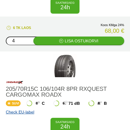
SAATMISAEG
24h
Koos KMga 24%
6 TK LAOS
68,00 €
LISA OSTUKORVI
205/70R15C 106/104R 8PR RXQUEST
CARGOMAX ROADX
C
71 dB
B
SUVI
Check EU-label
SAATMISAEG
24h