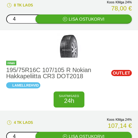
Koos KMga 24%
8 TK LAOS
78,00 €
LISA OSTUKORVI
195/75R16C 107/105 R Nokian
OUTLET
Hakkapeliitta CR3 DOT2018
LAMELLREHVID
SAATMISAEG
24h
Koos KMga 24%
4 TK LAOS
107,14 €
LISA OSTUKORVI