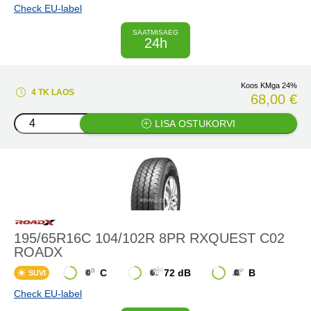
Check EU-label
SAATMISAEG
24h
Koos KMga 24%
4 TK LAOS
68,00 €
LISA OSTUKORVI
195/65R16C 104/102R 8PR RXQUEST C02
ROADX
C
72 dB
B
SUVI
Check EU-label