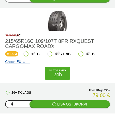
215/65R16C 109/107T 8PR RXQUEST
CARGOMAX ROADX
C
71 dB
B
SUVI
Check EU-label
SAATMISAEG
24h
Koos KMga 24%
20+ TK LAOS
79,00 €
LISA OSTUKORVI