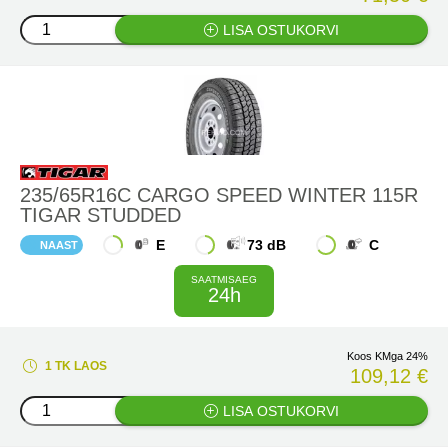
LISA OSTUKORVI
235/65R16C CARGO SPEED WINTER 115R
TIGAR STUDDED
E
73 dB
C
NAAST
SAATMISAEG
24h
Koos KMga 24%
1 TK LAOS
109,12 €
LISA OSTUKORVI