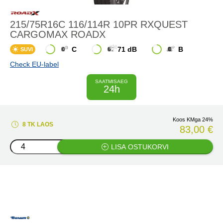
215/75R16C 116/114R 10PR RXQUEST
CARGOMAX ROADX
C
71 dB
B
SUVI
Check EU-label
SAATMISAEG
24h
Koos KMga 24%
8 TK LAOS
83,00 €
LISA OSTUKORVI