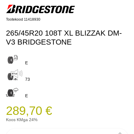
Tootekood 11418930
265/45R20 108T XL BLIZZAK DM-
V3 BRIDGESTONE
E
73
E
289,70 €
Koos KMga 24%