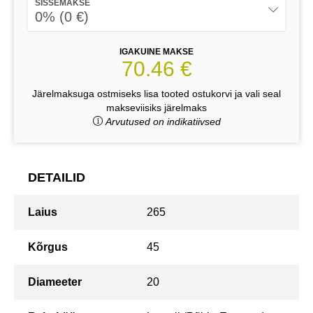
SISSEMAKSE
0% (0 €)
IGAKUINE MAKSE
70.46 €
Järelmaksuga ostmiseks lisa tooted ostukorvi ja vali seal
makseviisiks järelmaks
Arvutused on indikatiivsed
DETAILID
Laius
265
Kõrgus
45
Diameeter
20