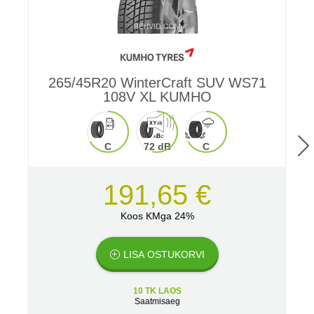
265/45R20 WinterCraft SUV WS71
A
108V XL KUMHO
C
72 dB
C
191,65 €
Koos KMga 24%
LISA OSTUKORVI
10 TK LAOS
Saatmisaeg