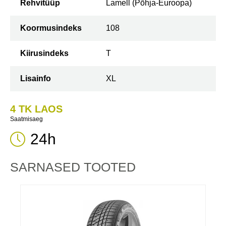
Rehvitüüp
Lamell (Põhja-Euroopa)
Koormusindeks
108
Kiirusindeks
T
Lisainfo
XL
4 TK LAOS
Saatmisaeg
24h
SARNASED TOOTED