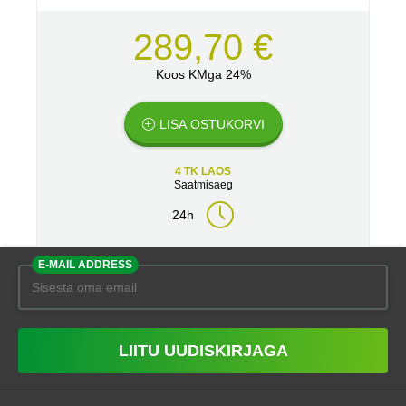
289,70 €
Koos KMga 24%
LISA OSTUKORVI
4 TK LAOS
Saatmisaeg
24h
E-MAIL ADDRESS
LIITU UUDISKIRJAGA