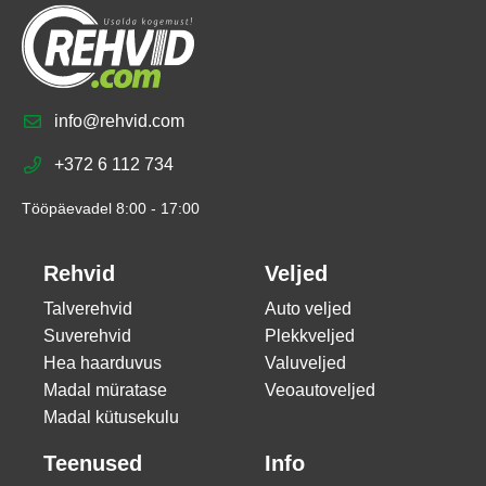
info@rehvid.com
+372 6 112 734
Tööpäevadel 8:00 - 17:00
Rehvid
Veljed
Talverehvid
Auto veljed
Suverehvid
Plekkveljed
Hea haarduvus
Valuveljed
Madal müratase
Veoautoveljed
Madal kütusekulu
Teenused
Info