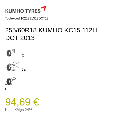
Tootekood 1021881313DOT13
255/60R18 KUMHO KC15 112H
DOT 2013
C
74
F
94,69 €
Koos KMga 24%