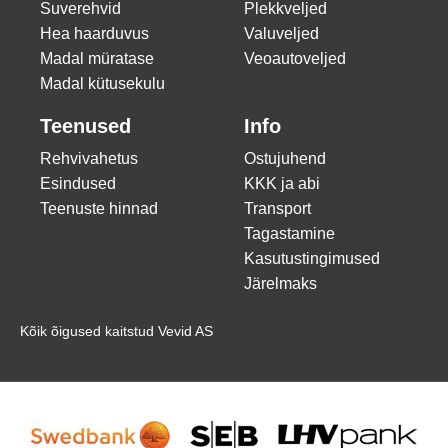
Suverehvid
Plekkveljed
Hea haarduvus
Valuveljed
Madal müratase
Veoautoveljed
Madal kütusekulu
Teenused
Info
Rehvivahetus
Ostujuhend
Esindused
KKK ja abi
Teenuste hinnad
Transport
Tagastamine
Kasutustingimused
Järelmaks
Kõik õigused kaitstud Vevid AS