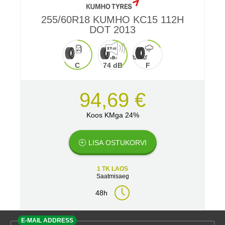
255/60R18 KUMHO KC15 112H
DOT 2013
C
74 dB
F
94,69 €
Koos KMga 24%
LISA OSTUKORVI
1 TK LAOS
Saatmisaeg
48h
E-MAIL ADDRESS