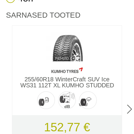
SARNASED TOOTED
255/60R18 WinterCraft SUV Ice
2
WS31 112T XL KUMHO STUDDED
dB
152,77 €