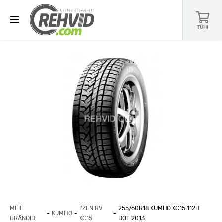
TÜHI
MEIE
I'ZEN RV
255/60R18 KUMHO KC15 112H
KUMHO
BRÄNDID
KC15
DOT 2013