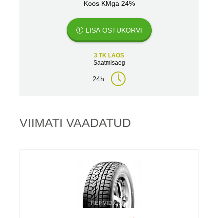
Koos KMga 24%
LISA OSTUKORVI
3 TK LAOS
Saatmisaeg
24h
VIIMATI VAADATUD