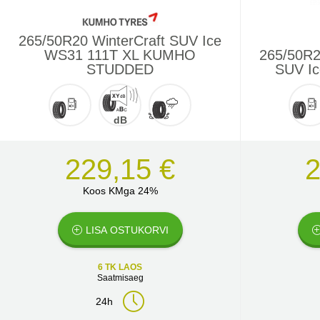
265/50R20 WinterCraft SUV Ice
WS31 111T XL KUMHO
265/50R2
STUDDED
SUV I
dB
229,15 €
2
Koos KMga 24%
LISA OSTUKORVI
6 TK LAOS
Saatmisaeg
24h