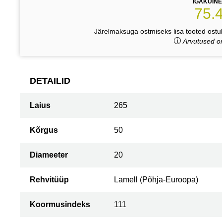
IGAKUIN
75.
Järelmaksuga ostmiseks lisa tooted ostuk
Arvutused on
DETAILID
Laius
265
Kõrgus
50
Diameeter
20
Rehvitüüp
Lamell (Põhja-Euroopa)
Koormusindeks
111