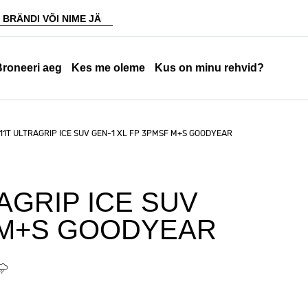
Broneeri aeg
Kes me oleme
Kus on minu rehvid?
11T ULTRAGRIP ICE SUV GEN-1 XL FP 3PMSF M+S GOODYEAR
RAGRIP ICE SUV
F M+S GOODYEAR