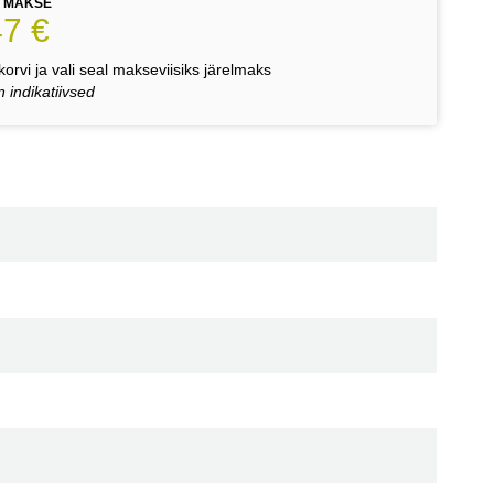
E MAKSE
47 €
orvi ja vali seal makseviisiks järelmaks
 indikatiivsed