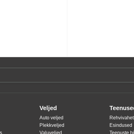
Veljed
Teenuse
Auto veljed
Rehvivahet
Plekkveljed
Esindused
s
Valuveljed
Teenuste h