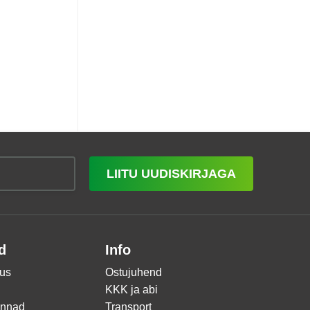
LIITU UUDISKIRJAGA
d
Info
us
Ostujuhend
KKK ja abi
innad
Transport