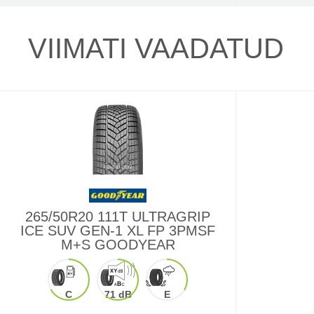
VIIMATI VAADATUD
265/50R20 111T ULTRAGRIP
ICE SUV GEN-1 XL FP 3PMSF
M+S GOODYEAR
C
71 dB
E