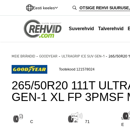
Eesti keeles
Suverehvid
Talverehvid
MEIE BRÄNDID
GOODYEAR
ULTRAGRIP ICE SUV GEN-1
265/50R20 1
Tootekood 121578024
265/50R20 111T ULT
GEN-1 XL FP 3PMS
C
71
E