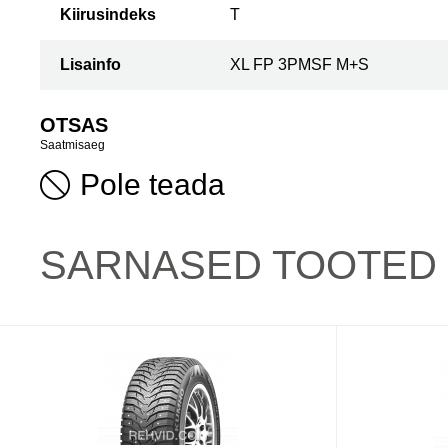
Kiirusindeks
T
Lisainfo
XL FP 3PMSF M+S
OTSAS
Saatmisaeg
Pole teada
SARNASED TOOTED