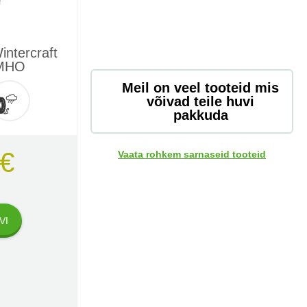
ntercraft
UMHO
Meil on veel tooteid mis
võivad teile huvi
pakkuda
 €
Vaata rohkem sarnaseid tooteid
VI