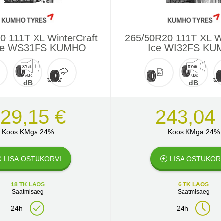
0 111T XL WinterCraft
265/50R20 111T XL Wi
ce WS31FS KUMHO
Ice WI32FS K
dB
dB
29,15 €
243,04
Koos KMga 24%
Koos KMga 24%
LISA OSTUKORVI
LISA OSTUKOR
18 TK LAOS
6 TK LAOS
Saatmisaeg
Saatmisaeg
24h
24h