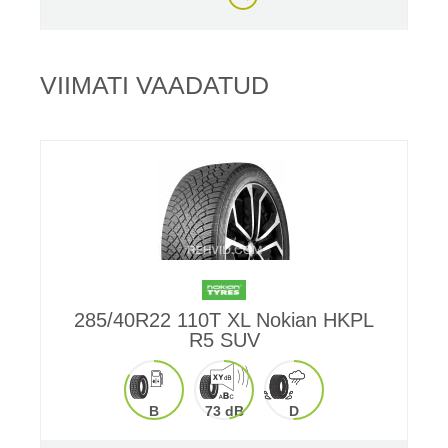
VIIMATI VAADATUD
285/40R22 110T XL Nokian HKPL
R5 SUV
B
73 dB
D