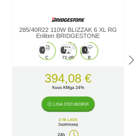
285/40R22 110W BLIZZAK 6 XL RG
Enliten BRIDGESTONE
C
72 dB
B
394,08 €
Koos KMga 24%
LISA OSTUKORVI
4 TK LAOS
Saatmisaeg
24h