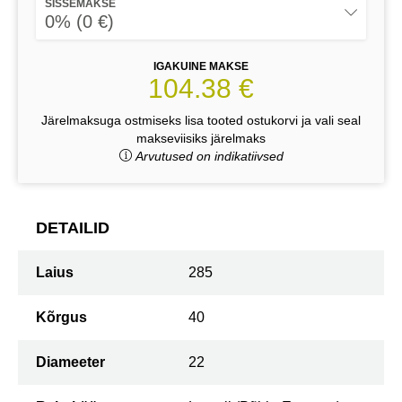
SISSEMAKSE
0% (0 €)
IGAKUINE MAKSE
104.38 €
Järelmaksuga ostmiseks lisa tooted ostukorvi ja vali seal
makseviisiks järelmaks
Arvutused on indikatiivsed
DETAILID
Laius
285
Kõrgus
40
Diameeter
22