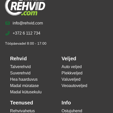
info@rehvid.com
+372 6 112 734
Tööpäevadel 8:00 - 17:00
Rehvid
Veljed
Talverehvid
Auto veljed
Suverehvid
Plekkveljed
Hea haarduvus
Valuveljed
Madal müratase
Veoautoveljed
Madal kütusekulu
Teenused
Info
Rehvivahetus
Ostujuhend