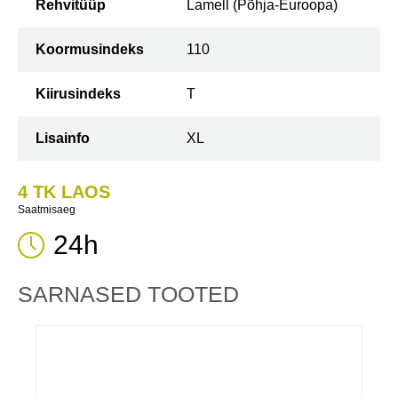
Rehvitüüp
Lamell (Põhja-Euroopa)
Koormusindeks
110
Kiirusindeks
T
Lisainfo
XL
4 TK LAOS
Saatmisaeg
24h
SARNASED TOOTED