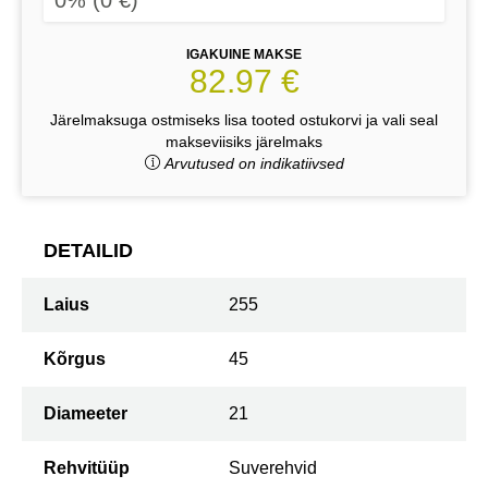
IGAKUINE MAKSE
82.97 €
Järelmaksuga ostmiseks lisa tooted ostukorvi ja vali seal
makseviisiks järelmaks
Arvutused on indikatiivsed
DETAILID
Laius
255
Kõrgus
45
Diameeter
21
Rehvitüüp
Suverehvid