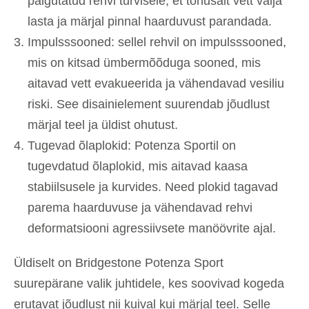
paigutatud rehvi turvisele, et tõhusalt vett välja
lasta ja märjal pinnal haarduvust parandada.
Impulsssooned: sellel rehvil on impulsssooned,
mis on kitsad ümbermõõduga sooned, mis
aitavad vett evakueerida ja vähendavad vesiliu
riski. See disainielement suurendab jõudlust
märjal teel ja üldist ohutust.
Tugevad õlaplokid: Potenza Sportil on
tugevdatud õlaplokid, mis aitavad kaasa
stabiilsusele ja kurvides. Need plokid tagavad
parema haarduvuse ja vähendavad rehvi
deformatsiooni agressiivsete manöövrite ajal.
Üldiselt on Bridgestone Potenza Sport
suurepärane valik juhtidele, kes soovivad kogeda
erutavat jõudlust nii kuival kui märjal teel. Selle