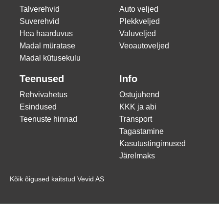
Talverehvid
Auto veljed
Suverehvid
Plekkveljed
Hea haarduvus
Valuveljed
Madal müratase
Veoautoveljed
Madal kütusekulu
Teenused
Info
Rehvivahetus
Ostujuhend
Esindused
KKK ja abi
Teenuste hinnad
Transport
Tagastamine
Kasutustingimused
Järelmaks
Kõik õigused kaitstud Vevid AS