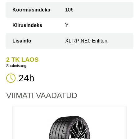
Koormusindeks
106
Kiirusindeks
Y
Lisainfo
XL RP NE0 Enliten
2 TK LAOS
Saatmisaeg
24h
VIIMATI VAADATUD