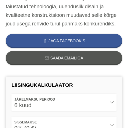
täiustatud tehnoloogia, uuenduslik disain ja
kvaliteetne konstruktsioon muudavad selle kõrge
jõudlusega rehvide turul parimaks konkurendiks.
JAGA FACEBOOKIS
SAADA EMAILIGA
LIISINGUKALKULAATOR
JÄRELMAKSU PERIOOD
6 kuud
SISSEMAKSE
0% (0 €)