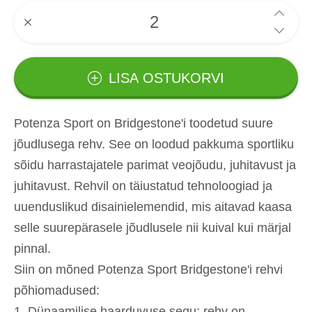
LISA OSTUKORVI
Potenza Sport on Bridgestone'i toodetud suure
jõudlusega rehv. See on loodud pakkuma sportliku
sõidu harrastajatele parimat veojõudu, juhitavust ja
juhitavust. Rehvil on täiustatud tehnoloogiad ja
uuenduslikud disainielemendid, mis aitavad kaasa
selle suurepärasele jõudlusele nii kuival kui märjal
pinnal.
Siin on mõned Potenza Sport Bridgestone'i rehvi
põhiomadused:
Dünaamilise haarduvuse segu: rehv on