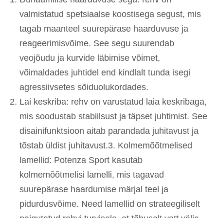
valmistatud spetsiaalse koostisega segust, mis
tagab maanteel suurepärase haarduvuse ja
reageerimisvõime. See segu suurendab
veojõudu ja kurvide läbimise võimet,
võimaldades juhtidel end kindlalt tunda isegi
agressiivsetes sõiduolukordades.
Lai keskriba: rehv on varustatud laia keskribaga,
mis soodustab stabiilsust ja täpset juhtimist. See
disainifunktsioon aitab parandada juhitavust ja
tõstab üldist juhitavust.3. Kolmemõõtmelised
lamellid: Potenza Sport kasutab
kolmemõõtmelisi lamelli, mis tagavad
suurepärase haardumise märjal teel ja
pidurdusvõime. Need lamellid on strateegiliselt