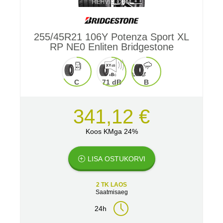
255/45R21 106Y Potenza Sport XL
RP NE0 Enliten Bridgestone
C
71 dB
B
341,12 €
Koos KMga 24%
LISA OSTUKORVI
2 TK LAOS
Saatmisaeg
24h