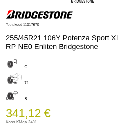
BRIDGESTONE
Tootekood 11317670
255/45R21 106Y Potenza Sport XL
RP NE0 Enliten Bridgestone
C
71
B
341,12 €
Koos KMga 24%