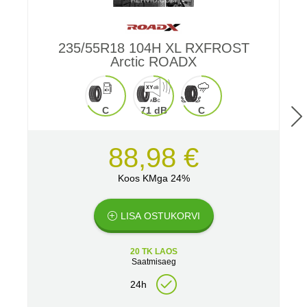
235/55R18 104H XL RXFROST
Arctic ROADX
2
C
71 dB
C
88,98 €
Koos KMga 24%
LISA OSTUKORVI
20 TK LAOS
Saatmisaeg
24h