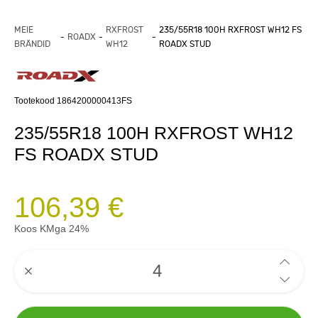
MEIE
RXFROST
235/55R18 100H RXFROST WH12 FS
ROADX
BRÄNDID
WH12
ROADX STUD
Tootekood 1864200000413FS
235/55R18 100H RXFROST WH12
FS ROADX STUD
106,39 €
Koos KMga 24%