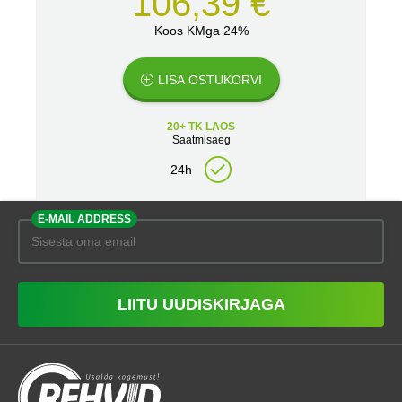
106,39 €
Koos KMga 24%
LISA OSTUKORVI
20+ TK LAOS
Saatmisaeg
24h
E-MAIL ADDRESS
LIITU UUDISKIRJAGA