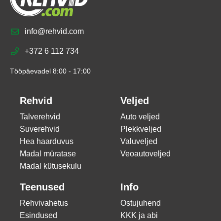
info@rehvid.com
+372 6 112 734
Tööpäevadel 8:00 - 17:00
Rehvid
Veljed
Talverehvid
Auto veljed
Suverehvid
Plekkveljed
Hea haarduvus
Valuveljed
Madal müratase
Veoautoveljed
Madal kütusekulu
Teenused
Info
Rehvivahetus
Ostujuhend
Esindused
KKK ja abi