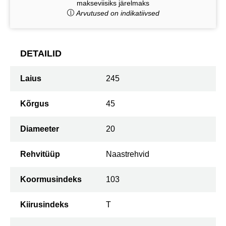
makseviisiks järelmaks
Arvutused on indikatiivsed
DETAILID
Laius
245
Kõrgus
45
Diameeter
20
Rehvitüüp
Naastrehvid
Koormusindeks
103
Kiirusindeks
T