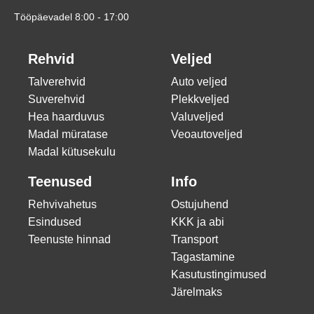
Tööpäevadel 8:00 - 17:00
Rehvid
Veljed
Talverehvid
Auto veljed
Suverehvid
Plekkveljed
Hea haarduvus
Valuveljed
Madal müratase
Veoautoveljed
Madal kütusekulu
Teenused
Info
Rehvivahetus
Ostujuhend
Esindused
KKK ja abi
Teenuste hinnad
Transport
Tagastamine
Kasutustingimused
Järelmaks