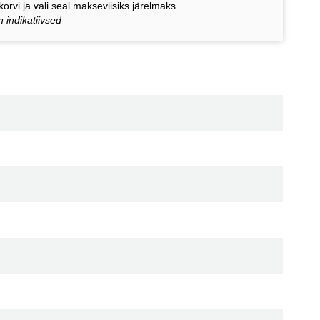
orvi ja vali seal makseviisiks järelmaks
 indikatiivsed