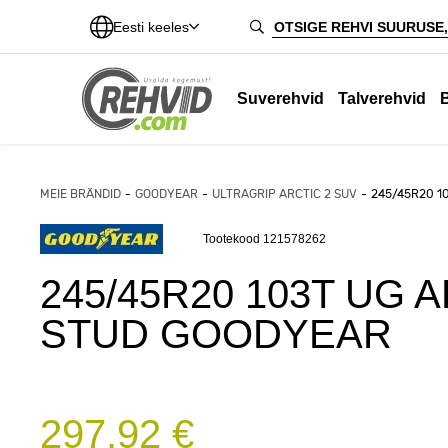
Eesti keeles
Suverehvid
Talverehvid
MEIE BRÄNDID
GOODYEAR
ULTRAGRIP ARCTIC 2 SUV
245/45R20 1
Tootekood 121578262
245/45R20 103T UG A
STUD GOODYEAR
297,92 €