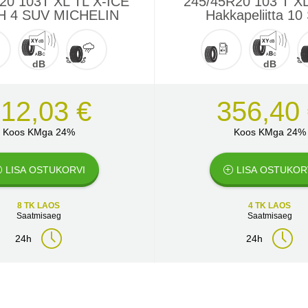
20 103T XL TL X-ICE
245/45R20 103 T XL
 4 SUV MICHELIN
Hakkapeliitta 1
dB
dB
12,03 €
356,40
Koos KMga 24%
Koos KMga 24%
LISA OSTUKORVI
LISA OSTUKOR
8 TK LAOS
4 TK LAOS
Saatmisaeg
Saatmisaeg
24h
24h