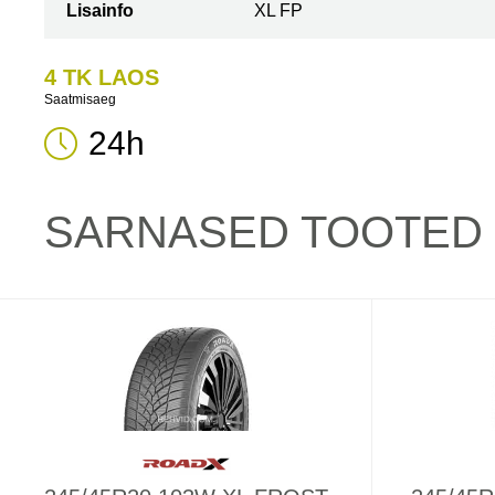
Lisainfo
XL FP
4 TK LAOS
Saatmisaeg
24h
SARNASED TOOTED