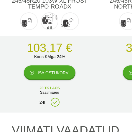
245/45R20 103W XL FROST
245/45R
TEMPO ROADX
NORTH
dB
103,17 €
3
Koos KMga 24%
LISA OSTUKORVI
20 TK LAOS
Saatmisaeg
24h
VIIMATI VAADATUD