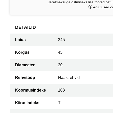
Järelmaksuga ostmiseks lisa tooted ostuk
Arvutused on
DETAILID
Laius
245
Kõrgus
45
Diameeter
20
Rehvitüüp
Naastrehvid
Koormusindeks
103
Kiirusindeks
T