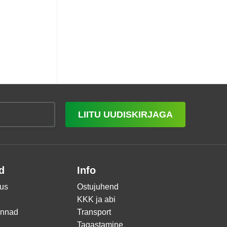
LIITU UUDISKIRJAGA
d
Info
us
Ostujuhend
KKK ja abi
innad
Transport
Tagastamine