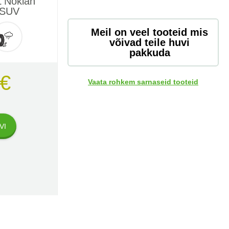
 Nokian
0 SUV
Meil on veel tooteid mis
võivad teile huvi
pakkuda
 €
Vaata rohkem sarnaseid tooteid
VI