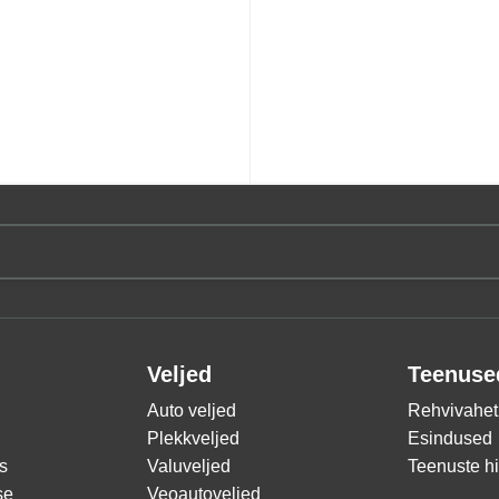
Veljed
Teenuse
Auto veljed
Rehvivahet
Plekkveljed
Esindused
s
Valuveljed
Teenuste h
se
Veoautoveljed