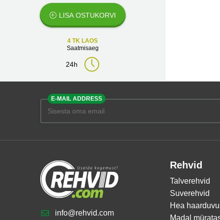
LISA OSTUKORVI
4 TK LAOS
Saatmisaeg
24h
E-MAIL ADDRESS
Rehvid
Talverehvid
Suverehvid
Hea haarduvu
info@rehvid.com
Madal mürata