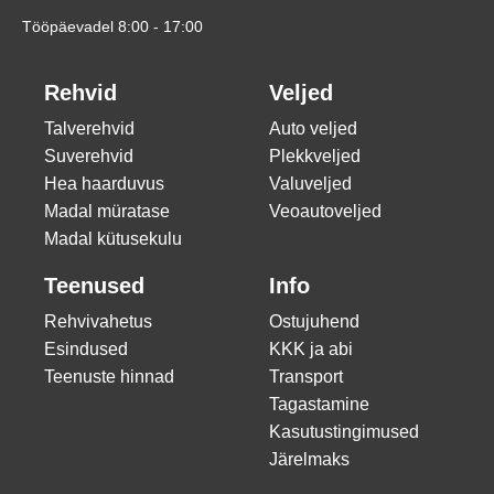
Tööpäevadel 8:00 - 17:00
Rehvid
Veljed
Talverehvid
Auto veljed
Suverehvid
Plekkveljed
Hea haarduvus
Valuveljed
Madal müratase
Veoautoveljed
Madal kütusekulu
Teenused
Info
Rehvivahetus
Ostujuhend
Esindused
KKK ja abi
Teenuste hinnad
Transport
Tagastamine
Kasutustingimused
Järelmaks