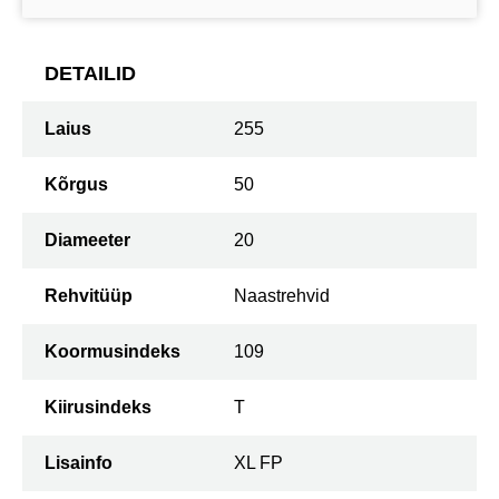
DETAILID
Laius
255
Kõrgus
50
Diameeter
20
Rehvitüüp
Naastrehvid
Koormusindeks
109
Kiirusindeks
T
Lisainfo
XL FP