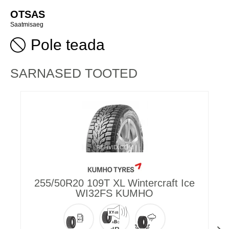
OTSAS
Saatmisaeg
Pole teada
SARNASED TOOTED
255/50R20 109T XL Wintercraft Ice
2
WI32FS KUMHO