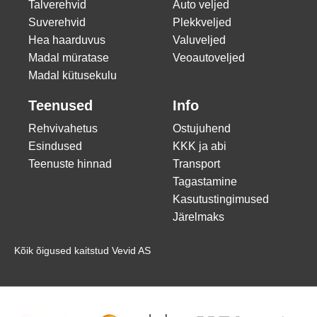
Talverehvid
Auto veljed
Suverehvid
Plekkveljed
Hea haarduvus
Valuveljed
Madal müratase
Veoautoveljed
Madal kütusekulu
Teenused
Info
Rehvivahetus
Ostujuhend
Esindused
KKK ja abi
Teenuste hinnad
Transport
Tagastamine
Kasutustingimused
Järelmaks
Kõik õigused kaitstud Vevid AS