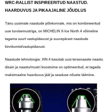
WRC-RALLIST INSPIREERITUD NAASTUD.
HAARDUVUS JA PIKAAJALINE JÕUDLUS
Tänu uusimale naastude põlvkonnale, mis on kombineeritud
uue turvisemustriga, on MICHELIN X-Ice North 4 võimeline
tagama suurt vastupidavust ja suurepärast naastude
kinnitumist/vastupidavust.
Naastude tehnoloogia: XIN 4 kasutab uusi terasnaaste naastu
disain ja naastu/mustri koostoime on optimeeritud, et tagada
maksimaalne haarduvus jääl ja seaduse nõuete täitmine.