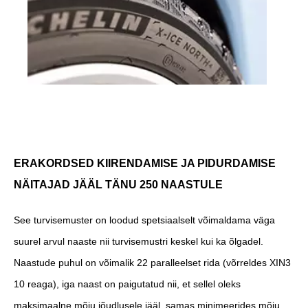
ERAKORDSED KIIRENDAMISE JA PIDURDAMISE
NÄITAJAD JÄÄL TÄNU 250 NAASTULE
See turvisemuster on loodud spetsiaalselt võimaldama väga
suurel arvul naaste nii turvisemustri keskel kui ka õlgadel.
Naastude puhul on võimalik 22 paralleelset rida (võrreldes XIN3
10 reaga), iga naast on paigutatud nii, et sellel oleks
maksimaalne mõju jõudlusele jääl, samas minimeerides mõju