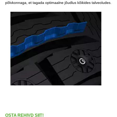
põlvkonnaga, et tagada optimaalne jõudlus kõikides talveoludes.
OSTA REHIVD SIIT!