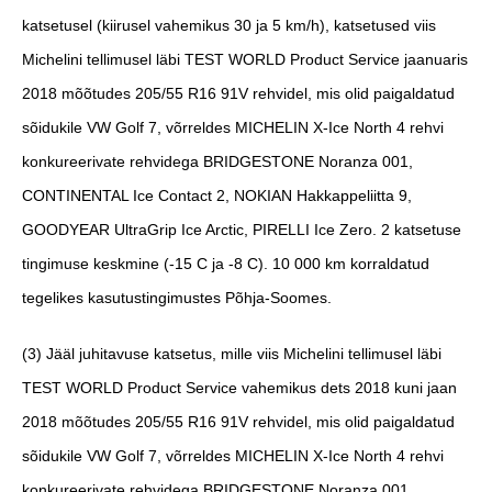
katsetusel (kiirusel vahemikus 30 ja 5 km/h), katsetused viis
Michelini tellimusel läbi TEST WORLD Product Service jaanuaris
2018 mõõtudes 205/55 R16 91V rehvidel, mis olid paigaldatud
sõidukile VW Golf 7, võrreldes MICHELIN X-Ice North 4 rehvi
konkureerivate rehvidega BRIDGESTONE Noranza 001,
CONTINENTAL Ice Contact 2, NOKIAN Hakkappeliitta 9,
GOODYEAR UltraGrip Ice Arctic, PIRELLI Ice Zero. 2 katsetuse
tingimuse keskmine (-15 C ja -8 C). 10 000 km korraldatud
tegelikes kasutustingimustes Põhja-Soomes.
(3)
Jääl juhitavuse katsetus, mille viis Michelini tellimusel läbi
TEST WORLD Product Service vahemikus dets 2018 kuni jaan
2018 mõõtudes 205/55 R16 91V rehvidel, mis olid paigaldatud
sõidukile VW Golf 7, võrreldes MICHELIN X-Ice North 4 rehvi
konkureerivate rehvidega BRIDGESTONE Noranza 001,