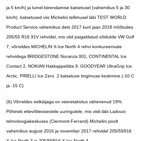
ja 5 km/h) ja lumel kiirendamise katsetusel (vahemikus 5 ja 30
km/h), katsetused viis Michelini tellimusel läbi TEST WORLD
Product Service vahemikus dets 2017 kuni jaan 2018 mõõtudes
205/55 R16 91V rehvidel, mis olid paigaldatud sõidukile VW Golf
7, võrreldes MICHELIN X-Ice North 4 rehvi konkureerivate
rehvidega BRIDGESTONE Noranza 001, CONTINENTAL Ice
Contact 2, NOKIAN Hakkappeliitta 9, GOODYEAR UltraGrip Ice
Arctic, PIRELLI Ice Zero. 2 katsetuse tingimuse keskmine (-10 C
ja -15 C).
(6)
Võrreldes eelkäijaga on veeretakistus vähenenud 19%.
Põhineb ettevõttesisestele uuringutele, mis viidi läbi Ladouxi
tehnoloogiakeskuses (Clermont-Ferrand) Michelini poolt
vahemikus august 2016 ja november 2017 rehvidel 205/55R16
X-Ice North 3 ja 205/55R16 X-Ice North 4.