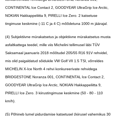
CONTINENTAL Ice Contact 2, GOODYEAR UltraGrip Ice Arctic,
NOKIAN Hakkappeliitta 9, PIRELLI Ice Zero. 2 katsetuse
tingimuse keskmine (-11 C ja 4 C) mõõdetuna 1000 m jäärajal.
(4)
Subjektiivne mürakatsetus ja objektiivne mürakatsetus musta
asfaltkattega teedel, mille viis Michelini tellimusel läbi TÜV
Saksamaal jaanuaris 2018 mõõtudel 205/55 R16 91V rehvidel,
mis olid paigaldatud sõidukile VW Golf VII 1.5 TSI, võrreldes
MICHELIN X-Ice North 4 rehvi konkureerivate rehvidega
BRIDGESTONE Noranza 001, CONTINENTAL Ice Contact 2,
GOODYEAR UltraGrip Ice Arctic, NOKIAN Hakkappeliitta 9,
PIRELLI Ice Zero. 3 kiirustingimuse keskmine (50 - 80 - 110
km/h).
(5)
Põhineb lumel pidurdamise katsetusel (kiirusel vahemikus 30