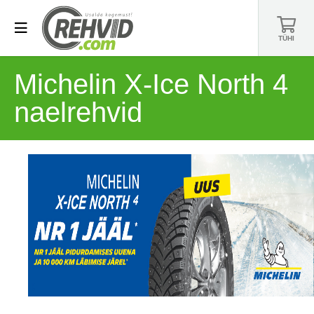
TÜHI
Michelin X-Ice North 4
naelrehvid