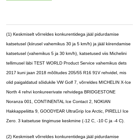
(1)
Keskmiselt võrreldes konkurentidega jääl pidurdamise
katsetusel (kiirusel vahemikus 30 ja 5 km/h) ja jääl kiirendamise
katsetusel (vahemikus 5 ja 30 km/h), katsetused viis Michelini
tellimusel läbi TEST WORLD Product Service vahemikus dets
2017 kuni jaan 2018 mõõtudes 205/55 R16 91V rehvidel, mis
olid paigaldatud sõidukile VW Golf 7, võrreldes MICHELIN X-Ice
North 4 rehvi konkureerivate rehvidega BRIDGESTONE
Noranza 001, CONTINENTAL Ice Contact 2, NOKIAN
Hakkappeliitta 9, GOODYEAR UltraGrip Ice Arctic, PIRELLI Ice
Zero. 3 katsetuse tingimuse keskmine (-12 C, -10 C ja -4 C).
(2)
Keskmiselt võrreldes konkurentidega jääl pidurdamise