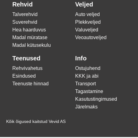
Rehvid
Veljed
Talverehvid
Auto veljed
Suverehvid
Plekkveljed
Hea haarduvus
Valuveljed
Madal müratase
Veoautoveljed
Madal kütusekulu
Teenused
Info
Rehvivahetus
Ostujuhend
Esindused
KKK ja abi
Teenuste hinnad
Transport
Tagastamine
Kasutustingimused
Järelmaks
Kõik õigused kaitstud Vevid AS