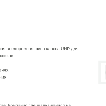
ная внедорожная шина класса UHP для
жников.
виях.
ния.
тае. Компания специализируется на