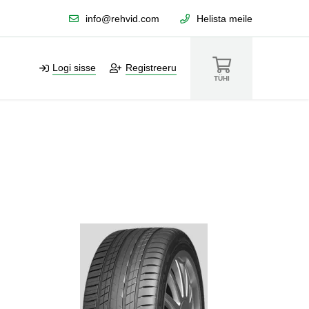
info@rehvid.com
Helista meile
Logi sisse
Registreeru
TÜHI