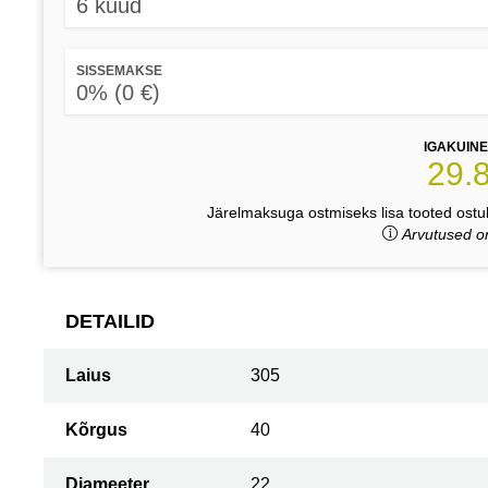
6 kuud
SISSEMAKSE
0% (0 €)
IGAKUIN
29.
Järelmaksuga ostmiseks lisa tooted ostuk
Arvutused on
DETAILID
Laius
305
Kõrgus
40
Diameeter
22