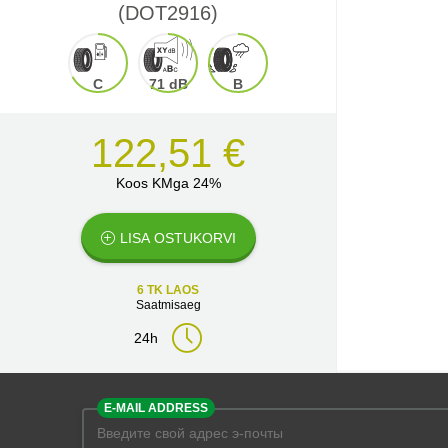
(DOT2916)
C
71 dB
B
122,51 €
Koos KMga 24%
LISA OSTUKORVI
6 TK LAOS
Saatmisaeg
24h
E-MAIL ADDRESS