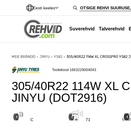
Eesti keeles
Suverehvid
Talverehvid
MEIE BRÄNDID
JINYU
YS82
305/40R22 114W XL CROSSPRO YS82 J
Tootekood 1663229004043
305/40R22 114W XL
JINYU (DOT2916)
C
71