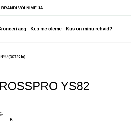
Broneeri aeg
Kes me oleme
Kus on minu rehvid?
INYU (DOT2916)
 CROSSPRO YS82
B