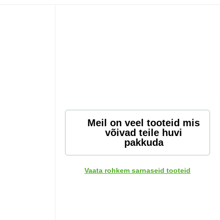
Meil on veel tooteid mis
võivad teile huvi
pakkuda
Vaata rohkem sarnaseid tooteid