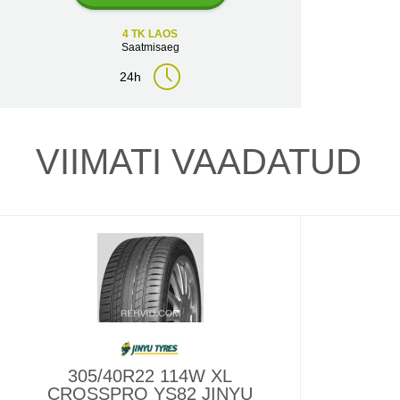
4 TK LAOS
Saatmisaeg
24h
VIIMATI VAADATUD
305/40R22 114W XL
CROSSPRO YS82 JINYU