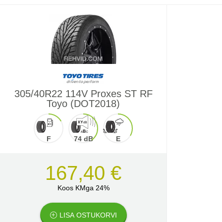
305/40R22 114V Proxes ST RF
Toyo (DOT2018)
F
74 dB
E
167,40 €
Koos KMga 24%
LISA OSTUKORVI