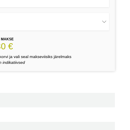
E MAKSE
80 €
orvi ja vali seal makseviisiks järelmaks
 indikatiivsed