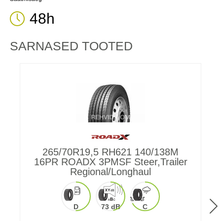
48h
SARNASED TOOTED
265/70R19,5 RH621 140/138M
2
16PR ROADX 3PMSF Steer,Trailer
Regional/Longhaul
D
73 dB
C