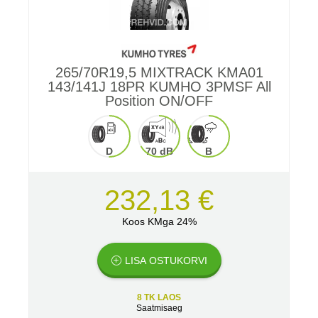
265/70R19,5 MIXTRACK KMA01
143/141J 18PR KUMHO 3PMSF All
Position ON/OFF
D
70 dB
B
232,13 €
Koos KMga 24%
LISA OSTUKORVI
8 TK LAOS
Saatmisaeg