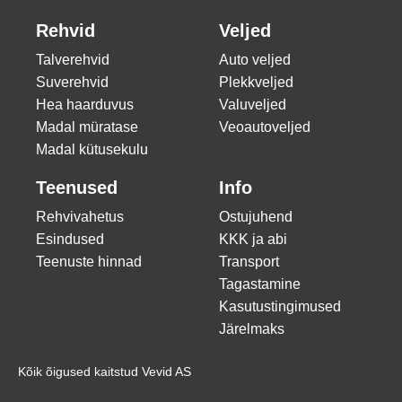
Rehvid
Veljed
Talverehvid
Auto veljed
Suverehvid
Plekkveljed
Hea haarduvus
Valuveljed
Madal müratase
Veoautoveljed
Madal kütusekulu
Teenused
Info
Rehvivahetus
Ostujuhend
Esindused
KKK ja abi
Teenuste hinnad
Transport
Tagastamine
Kasutustingimused
Järelmaks
Kõik õigused kaitstud Vevid AS