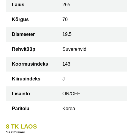
Laius
265
Kõrgus
70
Diameeter
19.5
Rehvitüüp
Suverehvid
Koormusindeks
143
Kiirusindeks
J
Lisainfo
ON/OFF
Päritolu
Korea
8 TK LAOS
Saatmisaeg