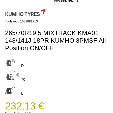
POSITION ON/OFF
Tootekood 1031881713
265/70R19,5 MIXTRACK KMA01
143/141J 18PR KUMHO 3PMSF All
Position ON/OFF
D
70
B
232,13 €