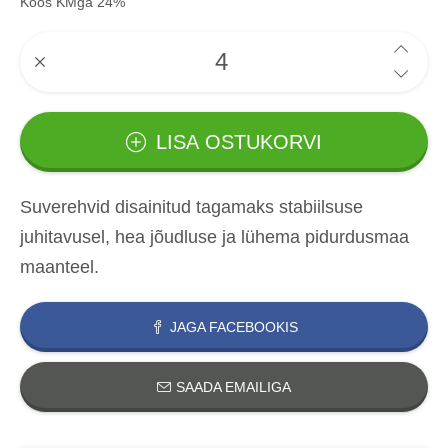
Koos KMga 24%
LISA OSTUKORVI
Suverehvid disainitud tagamaks stabiilsuse
juhitavusel, hea jõudluse ja lühema pidurdusmaa
maanteel.
JAGA FACEBOOKIS
SAADA EMAILIGA