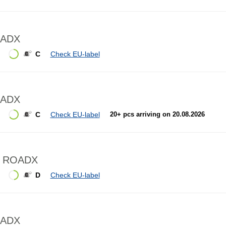
OADX
C
Check EU-label
OADX
C
Check EU-label
20+ pcs arriving on 20.08.2026
1 ROADX
D
Check EU-label
OADX