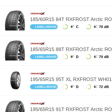
185/60R15 84T RXFROST Arctic R
C
70 dB
LAMELLREHVID
185/65R15 88T RXFROST Arctic R
D
70 dB
LAMELLREHVID
195/65R15 95T XL RXFROST WH0
D
72 dB
LAMELLREHVID
195/65R15 91T RXFROST Arctic R