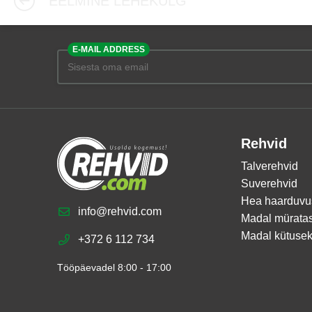
EELMINE LEHEKÜLG
E-MAIL ADDRESS
Rehvid
Talverehvid
Suverehvid
Hea haarduvu
info@rehvid.com
Madal mürata
Madal kütusek
+372 6 112 734
Tööpäevadel 8:00 - 17:00