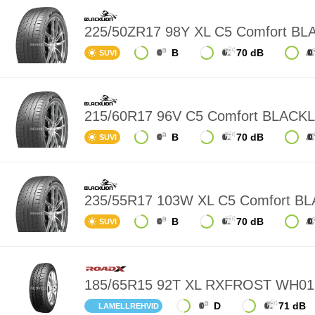
225/50ZR17 98Y XL C5 Comfort B
B
70 dB
SUVI
215/60R17 96V C5 Comfort BLACK
B
70 dB
SUVI
235/55R17 103W XL C5 Comfort B
B
70 dB
SUVI
185/65R15 92T XL RXFROST WH0
D
71 dB
LAMELLREHVID