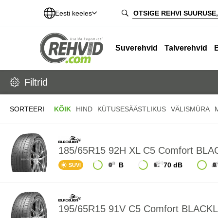
Eesti keeles
Suverehvid
Talverehvid
Filtrid
SORTEERI
KÕIK
HIND
KÜTUSESÄÄSTLIKUS
VÄLISMÜRA
185/65R15 92H XL C5 Comfort BL
B
70 dB
SUVI
195/65R15 91V C5 Comfort BLACK