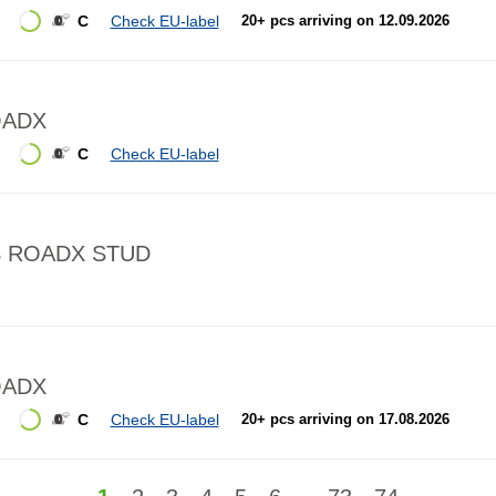
C
Check EU-label
20+ pcs arriving on 12.09.2026
OADX
C
Check EU-label
S ROADX STUD
OADX
C
Check EU-label
20+ pcs arriving on 17.08.2026