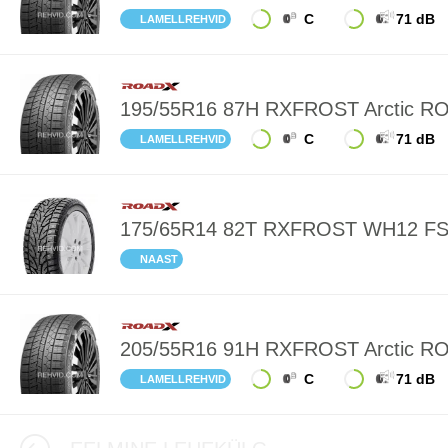
C
71 dB
LAMELLREHVID
195/55R16 87H RXFROST Arctic R
C
71 dB
LAMELLREHVID
175/65R14 82T RXFROST WH12 F
NAAST
205/55R16 91H RXFROST Arctic R
C
71 dB
LAMELLREHVID