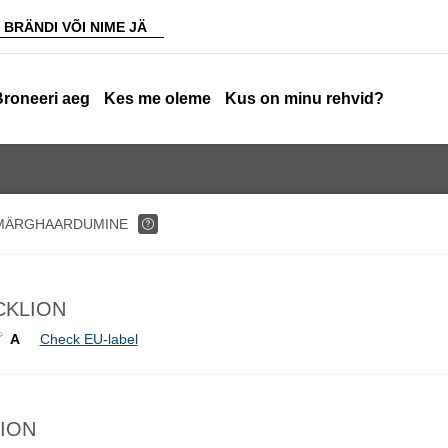
Broneeri aeg
Kes me oleme
Kus on minu rehvid?
MÄRGHAARDUMINE
ACKLION
A
Check EU-label
LION