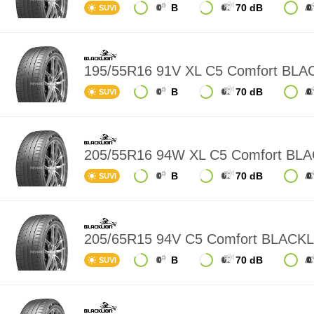
B
70 dB
SUVI
195/55R16 91V XL C5 Comfort BL
B
70 dB
SUVI
205/55R16 94W XL C5 Comfort BL
B
70 dB
SUVI
205/65R15 94V C5 Comfort BLACK
B
70 dB
SUVI