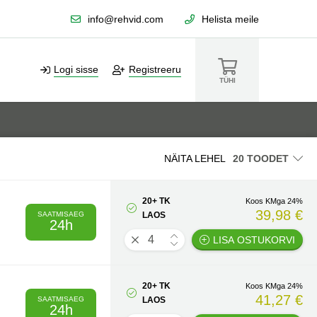
info@rehvid.com
Helista meile
Logi sisse
Registreeru
TÜHI
NÄITA LEHEL
20+ TK
Koos KMga 24%
39,98 €
SAATMISAEG
LAOS
24h
LISA OSTUKORVI
20+ TK
Koos KMga 24%
41,27 €
SAATMISAEG
LAOS
24h