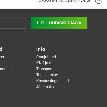
JÄRGMINE LEHEKÜLG
LIITU UUDISKIRJAGA
d
Info
us
Ostujuhend
KKK ja abi
innad
Transport
Tagastamine
Kasutustingimused
Järelmaks