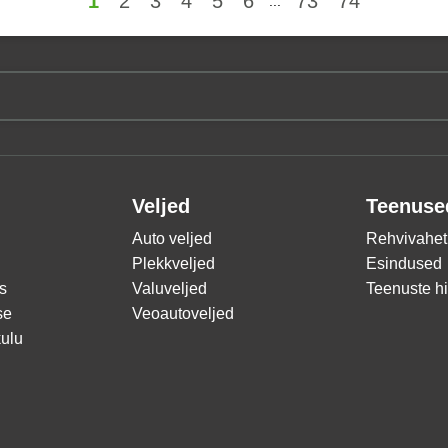
1
2
3
4
5
6
73
74
...
Veljed
Teenuse
Auto veljed
Rehvivahet
Plekkveljed
Esindused
s
Valuveljed
Teenuste h
se
Veoautoveljed
ulu