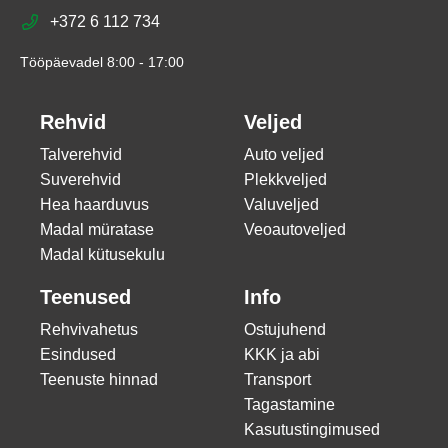
+372 6 112 734
Tööpäevadel 8:00 - 17:00
Rehvid
Veljed
Talverehvid
Auto veljed
Suverehvid
Plekkveljed
Hea haarduvus
Valuveljed
Madal müratase
Veoautoveljed
Madal kütusekulu
Teenused
Info
Rehvivahetus
Ostujuhend
Esindused
KKK ja abi
Teenuste hinnad
Transport
Tagastamine
Kasutustingimused