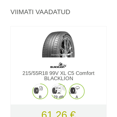
VIIMATI VAADATUD
215/55R18 99V XL C5 Comfort
BLACKLION
B
70 dB
A
61,26 €