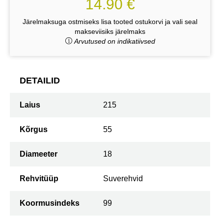
14.90 €
Järelmaksuga ostmiseks lisa tooted ostukorvi ja vali seal
makseviisiks järelmaks
Arvutused on indikatiivsed
DETAILID
Laius
215
Kõrgus
55
Diameeter
18
Rehvitüüp
Suverehvid
Koormusindeks
99