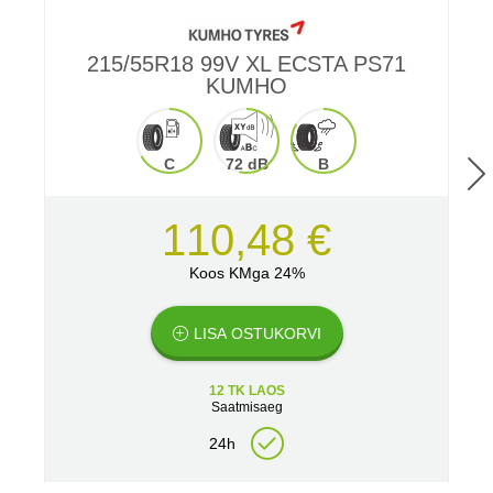
215/55R18 99V XL ECSTA PS71
2
KUMHO
C
72 dB
B
110,48 €
Koos KMga 24%
LISA OSTUKORVI
12 TK LAOS
Saatmisaeg
24h